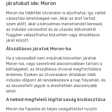
járatokat ide: Moron
Moron-ba többféle útvonalon is eljuthatsz, így valódi
választási lehetőséged van. Akár az árat tartod
szem előtt, akár a kényelmes menetrendet keresed,
az indulási városodtól és az utazási dátumoktól
függően választhatsz közvetlen vagy átszállásos
járat között.
Átszállásos járatok Moron-ba
Ha a városodból nem indulnak közvetlen járatok
Moron-ba, vagy szeretnéd alacsonyabban tartani a
költségeket, az átszállásos útvonal megfontolásra
érdemes. Ezeken az útvonalakon általában több
indulási időpont áll rendelkezésre a nap folyamán, és
az összesített jegyár is érezhetően alacsonyabb
lehet.
A neked megfelelő légitársaság kiválasztása
Moron-ba fapados és teljes szolgáltatást nyújtó