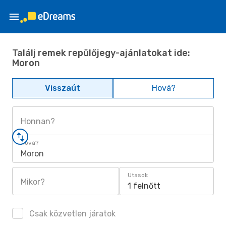
Találj remek repülőjegy-ajánlatokat ide:
Moron
Visszaút
Hová?
Honnan?
Hová?
Moron
Utasok
Mikor?
1 felnőtt
Csak közvetlen járatok