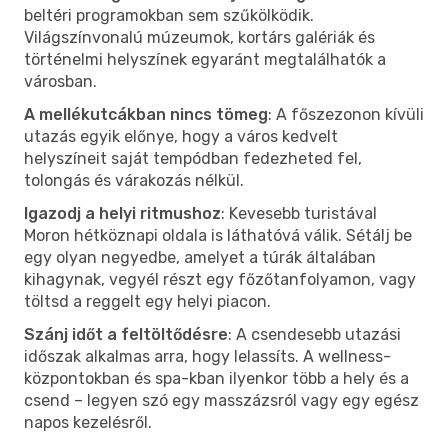
beltéri programokban sem szűkölködik.
Világszínvonalú múzeumok, kortárs galériák és
történelmi helyszínek egyaránt megtalálhatók a
városban.
A mellékutcákban nincs tömeg
: A főszezonon kívüli
utazás egyik előnye, hogy a város kedvelt
helyszíneit saját tempódban fedezheted fel,
tolongás és várakozás nélkül.
Igazodj a helyi ritmushoz
: Kevesebb turistával
Moron hétköznapi oldala is láthatóvá válik. Sétálj be
egy olyan negyedbe, amelyet a túrák általában
kihagynak, vegyél részt egy főzőtanfolyamon, vagy
töltsd a reggelt egy helyi piacon.
Szánj időt a feltöltődésre
: A csendesebb utazási
időszak alkalmas arra, hogy lelassíts. A wellness-
központokban és spa-kban ilyenkor több a hely és a
csend – legyen szó egy masszázsról vagy egy egész
napos kezelésről.