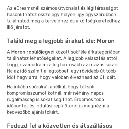
Az eDreamsnél számos útvonalat és légitársaságot
hasonlíthatsz össze egy helyen, így egyszerűbben
találhatod meg a terveidhez és a költségkeretedhez
illő járatot.
Találd meg a legjobb árakat ide: Moron
A
Moron repülőjegyei
között sokféle árkategóriában
találhatsz lehetőségeket. A legjobb választás attól
függ, számodra mi a legfontosabb az utazás során.
Ha az idő számít a legtöbbet, egy rövidebb út több
időt hagy arra, hogy valóban élvezhesd az úti célt.
Ha inkább spórolnál anélkül, hogy túl sok
kompromisszumot kötnél, már néhány napos
rugalmasság is sokat segíthet. Érdemes több
időpontot és indulási repülőteret is megnézni a
kedvezőbb ajánlatokért.
Fedezd fel a közvetlen és átszállásos