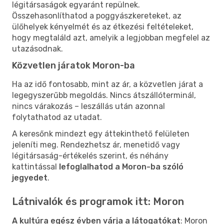
légitársaságok egyaránt repülnek.
Összehasonlíthatod a poggyászkereteket, az
ülőhelyek kényelmét és az étkezési feltételeket,
hogy megtaláld azt, amelyik a legjobban megfelel az
utazásodnak.
Közvetlen járatok Moron-ba
Ha az idő fontosabb, mint az ár, a közvetlen járat a
legegyszerűbb megoldás. Nincs átszállóterminál,
nincs várakozás – leszállás után azonnal
folytathatod az utadat.
A keresőnk mindezt egy áttekinthető felületen
jeleníti meg. Rendezhetsz ár, menetidő vagy
légitársaság-értékelés szerint, és néhány
kattintással
lefoglalhatod a Moron-ba szóló
jegyedet
.
Látnivalók és programok itt: Moron
A kultúra egész évben várja a látogatókat
: Moron