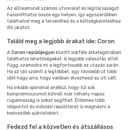
Az eDreamsnél számos útvonalat és légitársaságot
hasonlíthatsz össze egy helyen, így egyszerűbben
találhatod meg a terveidhez és a költségkeretedhez
illő járatot.
Találd meg a legjobb árakat ide: Coron
A
Coron repülőjegyei
között sokféle árkategóriában
találhatsz lehetőségeket. A legjobb választás attól
függ, számodra mi a legfontosabb az utazás során.
Ha az idő számít a legtöbbet, egy rövidebb út több
időt hagy arra, hogy valóban élvezhesd az úti célt.
Ha inkább spórolnál anélkül, hogy túl sok
kompromisszumot kötnél, már néhány napos
rugalmasság is sokat segíthet. Érdemes több
időpontot és indulási repülőteret is megnézni a
kedvezőbb ajánlatokért.
Fedezd fel a közvetlen és átszállásos