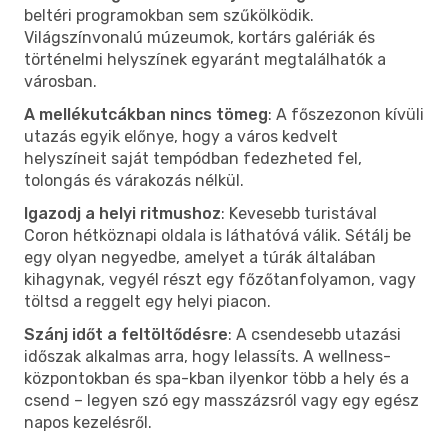
beltéri programokban sem szűkölködik.
Világszínvonalú múzeumok, kortárs galériák és
történelmi helyszínek egyaránt megtalálhatók a
városban.
A mellékutcákban nincs tömeg
: A főszezonon kívüli
utazás egyik előnye, hogy a város kedvelt
helyszíneit saját tempódban fedezheted fel,
tolongás és várakozás nélkül.
Igazodj a helyi ritmushoz
: Kevesebb turistával
Coron hétköznapi oldala is láthatóvá válik. Sétálj be
egy olyan negyedbe, amelyet a túrák általában
kihagynak, vegyél részt egy főzőtanfolyamon, vagy
töltsd a reggelt egy helyi piacon.
Szánj időt a feltöltődésre
: A csendesebb utazási
időszak alkalmas arra, hogy lelassíts. A wellness-
központokban és spa-kban ilyenkor több a hely és a
csend – legyen szó egy masszázsról vagy egy egész
napos kezelésről.