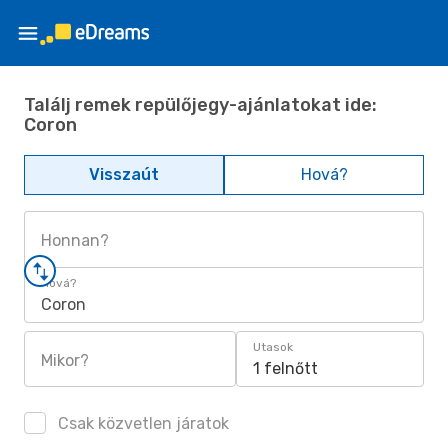
Találj remek repülőjegy-ajánlatokat ide:
Coron
Visszaút
Hová?
Honnan?
Hová?
Coron
Utasok
Mikor?
1 felnőtt
Csak közvetlen járatok