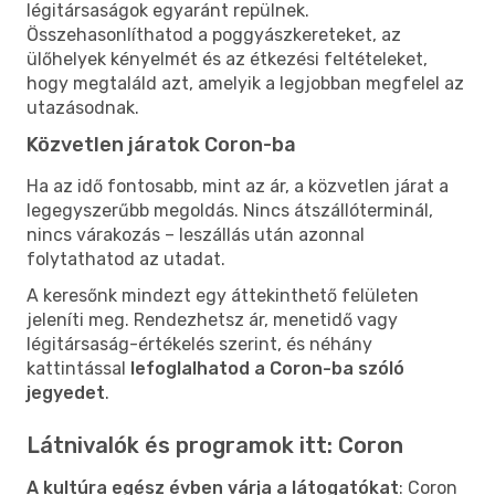
légitársaságok egyaránt repülnek.
Összehasonlíthatod a poggyászkereteket, az
ülőhelyek kényelmét és az étkezési feltételeket,
hogy megtaláld azt, amelyik a legjobban megfelel az
utazásodnak.
Közvetlen járatok Coron-ba
Ha az idő fontosabb, mint az ár, a közvetlen járat a
legegyszerűbb megoldás. Nincs átszállóterminál,
nincs várakozás – leszállás után azonnal
folytathatod az utadat.
A keresőnk mindezt egy áttekinthető felületen
jeleníti meg. Rendezhetsz ár, menetidő vagy
légitársaság-értékelés szerint, és néhány
kattintással
lefoglalhatod a Coron-ba szóló
jegyedet
.
Látnivalók és programok itt: Coron
A kultúra egész évben várja a látogatókat
: Coron