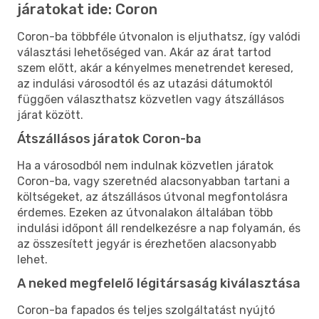
járatokat ide: Coron
Coron-ba többféle útvonalon is eljuthatsz, így valódi
választási lehetőséged van. Akár az árat tartod
szem előtt, akár a kényelmes menetrendet keresed,
az indulási városodtól és az utazási dátumoktól
függően választhatsz közvetlen vagy átszállásos
járat között.
Átszállásos járatok Coron-ba
Ha a városodból nem indulnak közvetlen járatok
Coron-ba, vagy szeretnéd alacsonyabban tartani a
költségeket, az átszállásos útvonal megfontolásra
érdemes. Ezeken az útvonalakon általában több
indulási időpont áll rendelkezésre a nap folyamán, és
az összesített jegyár is érezhetően alacsonyabb
lehet.
A neked megfelelő légitársaság kiválasztása
Coron-ba fapados és teljes szolgáltatást nyújtó