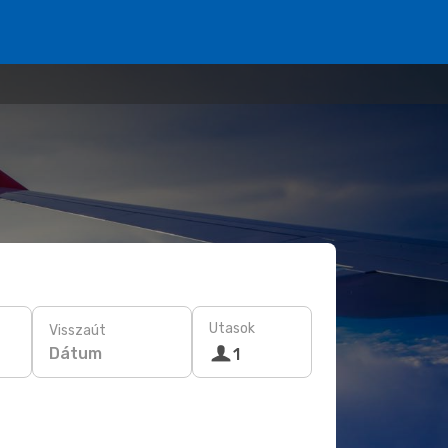
Utasok
Visszaút
Dátum
1