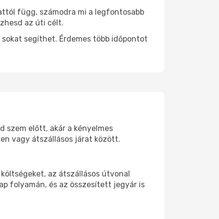
 attól függ, számodra mi a legfontosabb
zhesd az úti célt.
 sokat segíthet. Érdemes több időpontot
od szem előtt, akár a kényelmes
n vagy átszállásos járat között.
költségeket, az átszállásos útvonal
p folyamán, és az összesített jegyár is