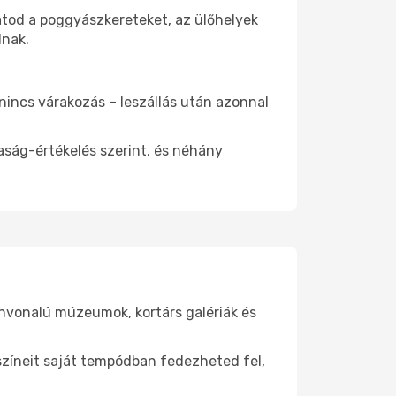
atod a poggyászkereteket, az ülőhelyek
dnak.
 nincs várakozás – leszállás után azonnal
aság-értékelés szerint, és néhány
ínvonalú múzeumok, kortárs galériák és
yszíneit saját tempódban fedezheted fel,