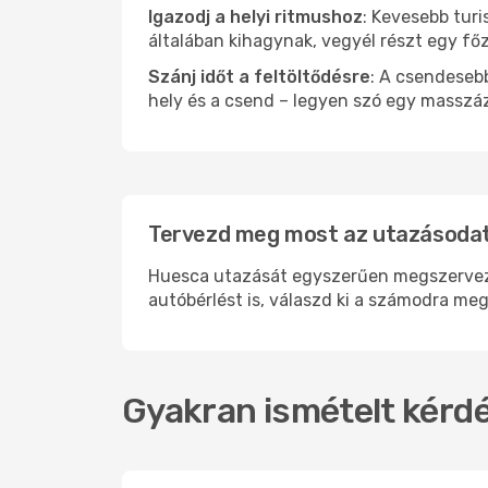
Igazodj a helyi ritmushoz
: Kevesebb turi
általában kihagynak, vegyél részt egy fő
Szánj időt a feltöltődésre
: A csendesebb
hely és a csend – legyen szó egy masszáz
Tervezd meg most az utazásodat
Huesca utazását egyszerűen megszervezhe
autóbérlést is, válaszd ki a számodra meg
Gyakran ismételt kérdé