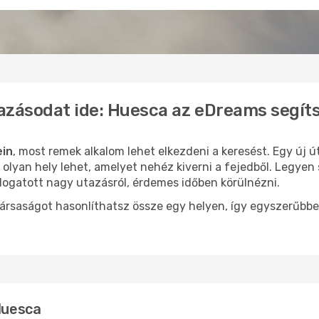
azásodat ide: Huesca az eDreams segít
ein
, most remek alkalom lehet elkezdeni a keresést. Egy új 
lyan hely lehet, amelyet nehéz kiverni a fejedből. Legyen 
logatott nagy utazásról, érdemes időben körülnézni.
ársaságot hasonlíthatsz össze egy helyen, így egyszerűbbe
 Huesca