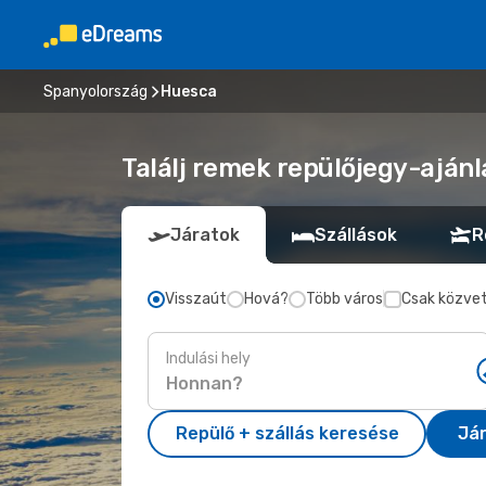
Spanyolország
Huesca
Találj remek repülőjegy-ajánl
Járatok
Szállások
R
Visszaút
Hová?
Több város
Csak közvet
Indulási hely
Repülő + szállás keresése
Já