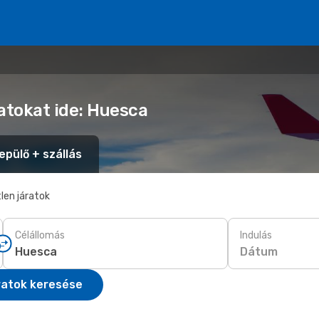
atokat ide: Huesca
epülő + szállás
len járatok
Célállomás
Indulás
Dátum
ratok keresése