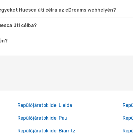
jegyeket Huesca úti célra az eDreams webhelyén?
uesca úti célba?
tén?
Repülőjáratok ide: Lleida
Repü
Repülőjáratok ide: Pau
Repü
Repülőjáratok ide: Biarritz
Repü