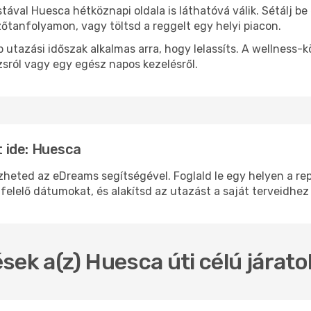
stával Huesca hétköznapi oldala is láthatóvá válik. Sétálj b
zőtanfolyamon, vagy töltsd a reggelt egy helyi piacon.
 utazási időszak alkalmas arra, hogy lelassíts. A wellness-
sról vagy egy egész napos kezelésről.
 ide: Huesca
ted az eDreams segítségével. Foglald le egy helyen a repül
felelő dátumokat, és alakítsd az utazást a saját terveidhez
sek a(z) Huesca úti célú járat