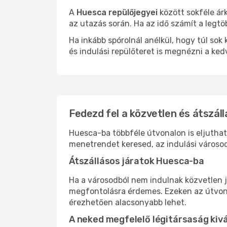
A
Huesca repülőjegyei
között sokféle ár
az utazás során. Ha az idő számít a legtö
Ha inkább spórolnál anélkül, hogy túl s
és indulási repülőteret is megnézni a ked
Fedezd fel a közvetlen és átszál
Huesca-ba többféle útvonalon is eljuthats
menetrendet keresed, az indulási városod
Átszállásos járatok Huesca-ba
Ha a városodból nem indulnak közvetlen j
megfontolásra érdemes. Ezeken az útvonal
érezhetően alacsonyabb lehet.
A neked megfelelő légitársaság kiv