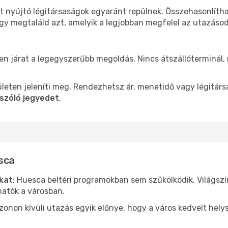
t nyújtó légitársaságok egyaránt repülnek. Összehasonlíth
ogy megtaláld azt, amelyik a legjobban megfelel az utazáso
len járat a legegyszerűbb megoldás. Nincs átszállóterminál,
leten jeleníti meg. Rendezhetsz ár, menetidő vagy légitárs
szóló jegyedet
.
sca
ókat
: Huesca beltéri programokban sem szűkölködik. Világsz
hatók a városban.
ezonon kívüli utazás egyik előnye, hogy a város kedvelt hel