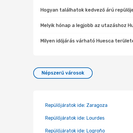
Hogyan találhatok kedvező árú repülő
Melyik hónap a legjobb az utazáshoz H
Milyen időjárás várható Huesca terüle
Népszerű városok
Repülőjáratok ide: Zaragoza
Repülőjáratok ide: Lourdes
Repülőjáratok ide: Logroño