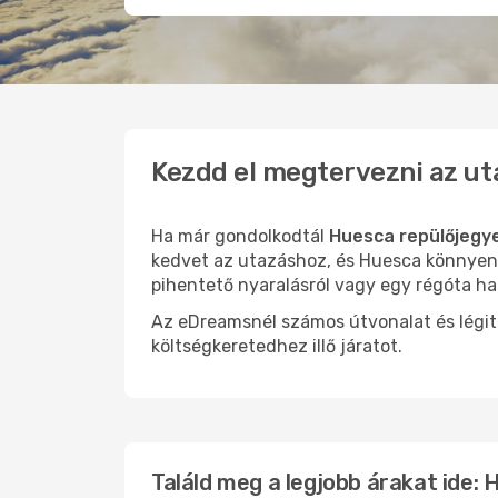
Kezdd el megtervezni az ut
Ha már gondolkodtál
Huesca repülőjegy
kedvet az utazáshoz, és Huesca könnyen o
pihentető nyaralásról vagy egy régóta ha
Az eDreamsnél számos útvonalat és légit
költségkeretedhez illő járatot.
Találd meg a legjobb árakat ide: