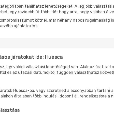
kategóriában találhatsz lehetőségeket. A legjobb választás
bbet, egy rövidebb út több időt hagy arra, hogy valóban élve
ok kompromisszumot kötnél, már néhány napos rugalmasság is
vezőbb ajánlatokért.
lásos járatokat ide: Huesca
z, így valódi választási lehetőséged van. Akár az árat tart
tól és az utazási dátumoktól függően választhatsz közvetle
áratok Huesca-ba, vagy szeretnéd alacsonyabban tartani a 
akon általában több indulási időpont áll rendelkezésre a na
álasztása