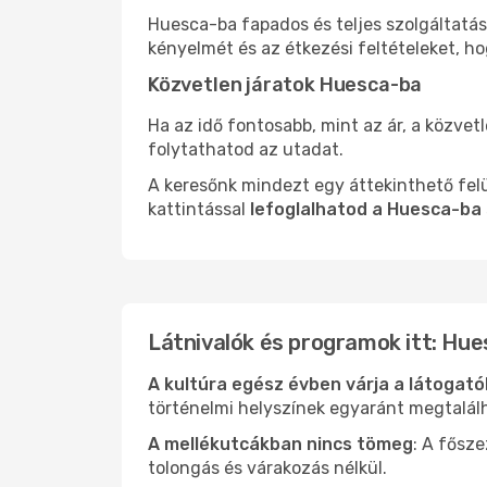
Huesca-ba fapados és teljes szolgáltatás
kényelmét és az étkezési feltételeket, h
Közvetlen járatok Huesca-ba
Ha az idő fontosabb, mint az ár, a közvet
folytathatod az utadat.
A keresőnk mindezt egy áttekinthető felü
kattintással
lefoglalhatod a Huesca-ba 
Látnivalók és programok itt: Hue
A kultúra egész évben várja a látogat
történelmi helyszínek egyaránt megtalál
A mellékutcákban nincs tömeg
: A fősz
tolongás és várakozás nélkül.