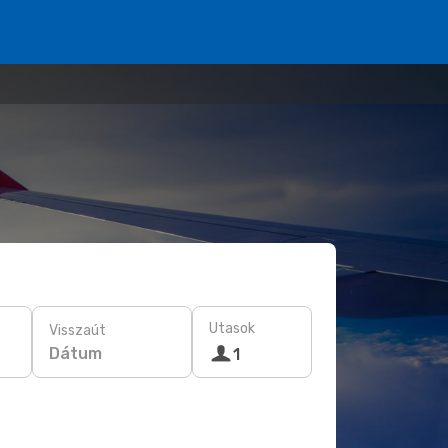
Utasok
Visszaút
Dátum
1