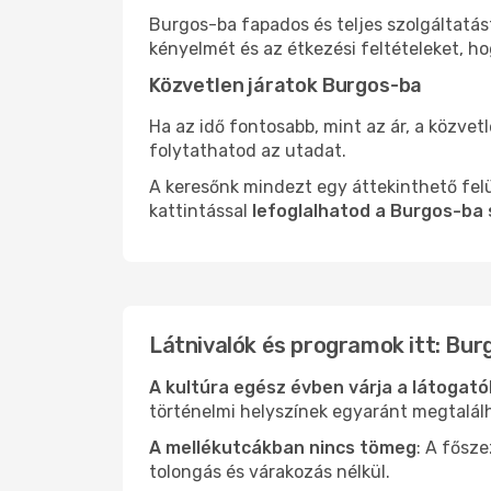
Burgos-ba fapados és teljes szolgáltatás
kényelmét és az étkezési feltételeket, h
Közvetlen járatok Burgos-ba
Ha az idő fontosabb, mint az ár, a közvet
folytathatod az utadat.
A keresőnk mindezt egy áttekinthető felü
kattintással
lefoglalhatod a Burgos-ba 
Látnivalók és programok itt: Bur
A kultúra egész évben várja a látogat
történelmi helyszínek egyaránt megtalál
A mellékutcákban nincs tömeg
: A fősz
tolongás és várakozás nélkül.