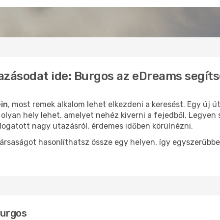
azásodat ide: Burgos az eDreams segít
in
, most remek alkalom lehet elkezdeni a keresést. Egy új 
lyan hely lehet, amelyet nehéz kiverni a fejedből. Legyen 
logatott nagy utazásról, érdemes időben körülnézni.
ársaságot hasonlíthatsz össze egy helyen, így egyszerűbbe
Burgos