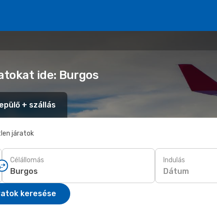
atokat ide: Burgos
epülő + szállás
len járatok
Célállomás
Indulás
Dátum
ratok keresése