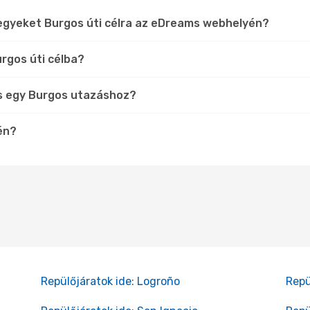
jegyeket Burgos úti célra az eDreams webhelyén?
rgos úti célba?
s egy Burgos utazáshoz?
én?
Repülőjáratok ide: Logroño
Repü