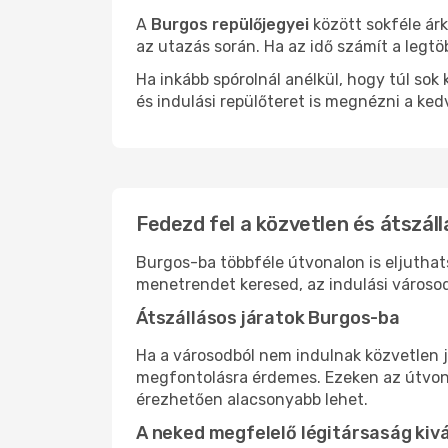
A
Burgos repülőjegyei
között sokféle árk
az utazás során. Ha az idő számít a legtö
Ha inkább spórolnál anélkül, hogy túl s
és indulási repülőteret is megnézni a ked
Fedezd fel a közvetlen és átszáll
Burgos-ba többféle útvonalon is eljuthats
menetrendet keresed, az indulási városod
Átszállásos járatok Burgos-ba
Ha a városodból nem indulnak közvetlen j
megfontolásra érdemes. Ezeken az útvonal
érezhetően alacsonyabb lehet.
A neked megfelelő légitársaság kiv