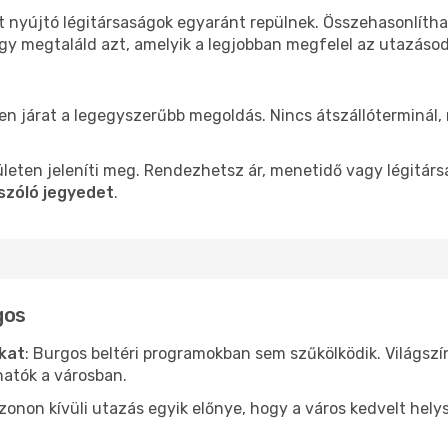
t nyújtó légitársaságok egyaránt repülnek. Összehasonlíth
ogy megtaláld azt, amelyik a legjobban megfelel az utazáso
len járat a legegyszerűbb megoldás. Nincs átszállóterminál,
leten jeleníti meg. Rendezhetsz ár, menetidő vagy légitárs
szóló jegyedet
.
gos
ókat
: Burgos beltéri programokban sem szűkölködik. Világsz
hatók a városban.
ezonon kívüli utazás egyik előnye, hogy a város kedvelt hel