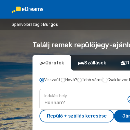
Spanyolország
Burgos
Találj remek repülőjegy-ajánl
Járatok
Szállások
R
Visszaút
Hová?
Több város
Csak közvet
Indulási hely
Repülő + szállás keresése
Já