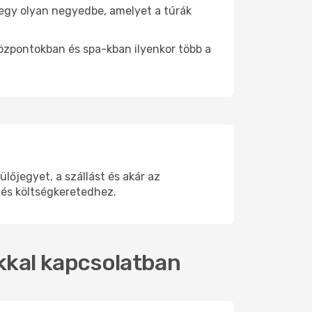
e egy olyan negyedbe, amelyet a túrák
központokban és spa-kban ilyenkor több a
őjegyet, a szállást és akár az
 és költségkeretedhez.
okkal kapcsolatban