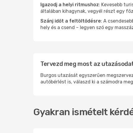
Igazodj a helyi ritmushoz
: Kevesebb turi
általában kihagynak, vegyél részt egy fő
Szánj időt a feltöltődésre
: A csendesebb
hely és a csend – legyen szó egy masszáz
Tervezd meg most az utazásodat
Burgos utazását egyszerűen megszervezhet
autóbérlést is, válaszd ki a számodra meg
Gyakran ismételt kérdé