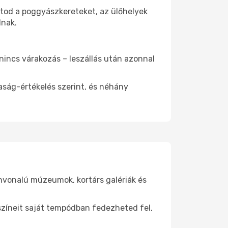
atod a poggyászkereteket, az ülőhelyek
dnak.
 nincs várakozás – leszállás után azonnal
aság-értékelés szerint, és néhány
ínvonalú múzeumok, kortárs galériák és
yszíneit saját tempódban fedezheted fel,