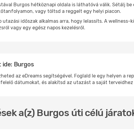
stával Burgos hétköznapi oldala is láthatóvá válik. Sétálj b
zőtanfolyamon, vagy töltsd a reggelt egy helyi piacon.
 utazási időszak alkalmas arra, hogy lelassíts. A wellness-
sról vagy egy egész napos kezelésről.
 ide: Burgos
ed az eDreams segítségével. Foglald le egy helyen a repül
felelő dátumokat, és alakítsd az utazást a saját terveidhez
sek a(z) Burgos úti célú járat