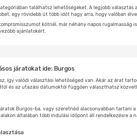
ategóriában találhatsz lehetőségeket. A legjobb választás 
bbet, egy rövidebb út több időt hagy arra, hogy valóban élve
ok kompromisszumot kötnél, már néhány napos rugalmasság is
vezőbb ajánlatokért.
ásos járatokat ide: Burgos
z, így valódi választási lehetőséged van. Akár az árat tart
tól és az utazási dátumoktól függően választhatsz közvetle
áratok Burgos-ba, vagy szeretnéd alacsonyabban tartani a 
akon általában több indulási időpont áll rendelkezésre a na
álasztása