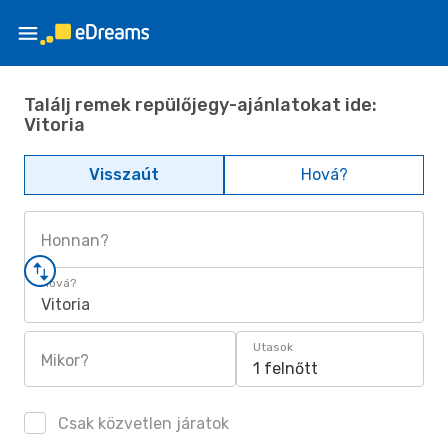
Találj remek repülőjegy-ajánlatokat ide:
Vitoria
Visszaút
Hová?
Honnan?
Hová?
Vitoria
Utasok
Mikor?
1 felnőtt
Csak közvetlen járatok