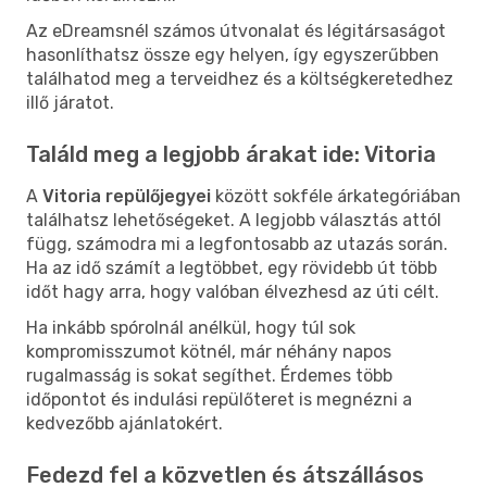
Az eDreamsnél számos útvonalat és légitársaságot
hasonlíthatsz össze egy helyen, így egyszerűbben
találhatod meg a terveidhez és a költségkeretedhez
illő járatot.
Találd meg a legjobb árakat ide: Vitoria
A
Vitoria repülőjegyei
között sokféle árkategóriában
találhatsz lehetőségeket. A legjobb választás attól
függ, számodra mi a legfontosabb az utazás során.
Ha az idő számít a legtöbbet, egy rövidebb út több
időt hagy arra, hogy valóban élvezhesd az úti célt.
Ha inkább spórolnál anélkül, hogy túl sok
kompromisszumot kötnél, már néhány napos
rugalmasság is sokat segíthet. Érdemes több
időpontot és indulási repülőteret is megnézni a
kedvezőbb ajánlatokért.
Fedezd fel a közvetlen és átszállásos