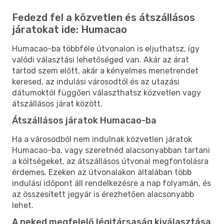
Fedezd fel a közvetlen és átszállásos
járatokat ide: Humacao
Humacao-ba többféle útvonalon is eljuthatsz, így
valódi választási lehetőséged van. Akár az árat
tartod szem előtt, akár a kényelmes menetrendet
keresed, az indulási városodtól és az utazási
dátumoktól függően választhatsz közvetlen vagy
átszállásos járat között.
Átszállásos járatok Humacao-ba
Ha a városodból nem indulnak közvetlen járatok
Humacao-ba, vagy szeretnéd alacsonyabban tartani
a költségeket, az átszállásos útvonal megfontolásra
érdemes. Ezeken az útvonalakon általában több
indulási időpont áll rendelkezésre a nap folyamán, és
az összesített jegyár is érezhetően alacsonyabb
lehet.
A neked megfelelő légitársaság kiválasztása