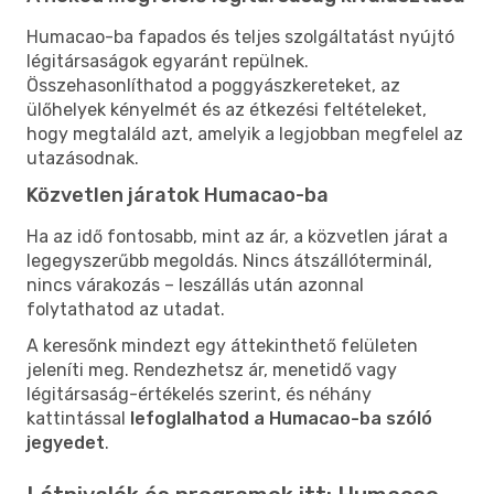
Humacao-ba fapados és teljes szolgáltatást nyújtó
légitársaságok egyaránt repülnek.
Összehasonlíthatod a poggyászkereteket, az
ülőhelyek kényelmét és az étkezési feltételeket,
hogy megtaláld azt, amelyik a legjobban megfelel az
utazásodnak.
Közvetlen járatok Humacao-ba
Ha az idő fontosabb, mint az ár, a közvetlen járat a
legegyszerűbb megoldás. Nincs átszállóterminál,
nincs várakozás – leszállás után azonnal
folytathatod az utadat.
A keresőnk mindezt egy áttekinthető felületen
jeleníti meg. Rendezhetsz ár, menetidő vagy
légitársaság-értékelés szerint, és néhány
kattintással
lefoglalhatod a Humacao-ba szóló
jegyedet
.