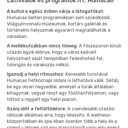
Látnivalók és programok itt: Humacao
A kultúra egész évben várja a látogatókat
:
Humacao beltéri programokban sem szűkölködik.
Világszínvonalú múzeumok, kortárs galériák és
történelmi helyszínek egyaránt megtalálhatók a
városban.
A mellékutcákban nincs tömeg
: A főszezonon kívüli
utazás egyik előnye, hogy a város kedvelt
helyszíneit saját tempódban fedezheted fel,
tolongás és várakozás nélkül.
Igazodj a helyi ritmushoz
: Kevesebb turistával
Humacao hétköznapi oldala is láthatóvá válik. Sétálj
be egy olyan negyedbe, amelyet a túrák általában
kihagynak, vegyél részt egy főzőtanfolyamon, vagy
töltsd a reggelt egy helyi piacon.
Szánj időt a feltöltődésre
: A csendesebb utazási
időszak alkalmas arra, hogy lelassíts. A wellness-
központokban és spa-kban ilyenkor több a hely és a
csend – legyen szó egy masszázsról vagy egy egész