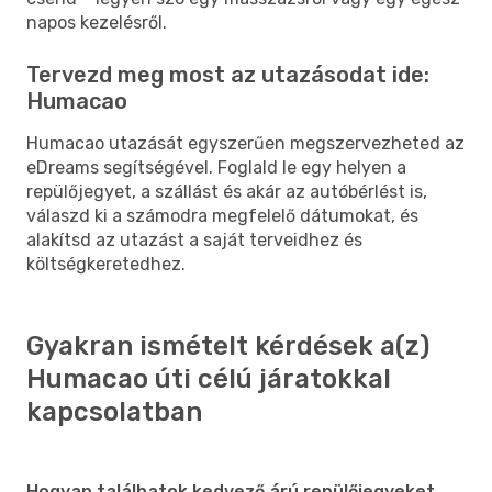
napos kezelésről.
Tervezd meg most az utazásodat ide:
Humacao
Humacao utazását egyszerűen megszervezheted az
eDreams segítségével. Foglald le egy helyen a
repülőjegyet, a szállást és akár az autóbérlést is,
válaszd ki a számodra megfelelő dátumokat, és
alakítsd az utazást a saját terveidhez és
költségkeretedhez.
Gyakran ismételt kérdések a(z)
Humacao úti célú járatokkal
kapcsolatban
Hogyan találhatok kedvező árú repülőjegyeket