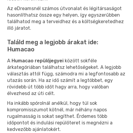
Az eDreamsnél számos útvonalat és légitársaságot
hasonlíthatsz össze egy helyen, így egyszerűbben
találhatod meg a terveidhez és a költségkeretedhez
illő járatot.
Találd meg a legjobb árakat ide:
Humacao
A
Humacao repülőjegyei
között sokféle
árkategóriában találhatsz lehetőségeket. A legjobb
választás attól függ, számodra mi a legfontosabb az
utazás során. Ha az idő számít a legtöbbet, egy
rövidebb út több időt hagy arra, hogy valóban
élvezhesd az úti célt.
Ha inkább spórolnál anélkül, hogy túl sok
kompromisszumot kötnél, már néhány napos
rugalmasság is sokat segíthet. Érdemes több
időpontot és indulási repülőteret is megnézni a
kedvezőbb ajánlatokért.