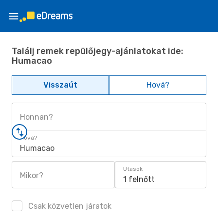
Találj remek repülőjegy-ajánlatokat ide:
Humacao
Visszaút
Hová?
Honnan?
Hová?
Humacao
Utasok
Mikor?
1 felnőtt
Csak közvetlen járatok