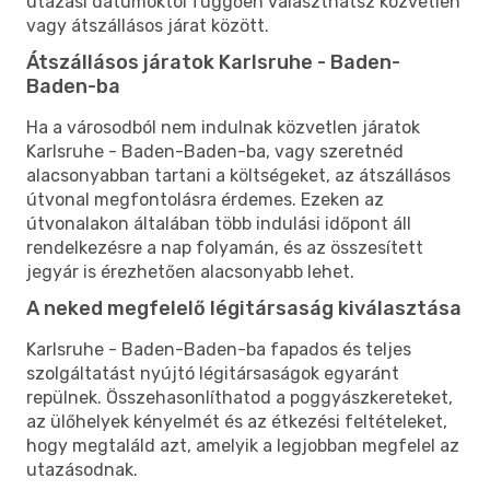
utazási dátumoktól függően választhatsz közvetlen
vagy átszállásos járat között.
Átszállásos járatok Karlsruhe - Baden-
Baden-ba
Ha a városodból nem indulnak közvetlen járatok
Karlsruhe - Baden-Baden-ba, vagy szeretnéd
alacsonyabban tartani a költségeket, az átszállásos
útvonal megfontolásra érdemes. Ezeken az
útvonalakon általában több indulási időpont áll
rendelkezésre a nap folyamán, és az összesített
jegyár is érezhetően alacsonyabb lehet.
A neked megfelelő légitársaság kiválasztása
Karlsruhe - Baden-Baden-ba fapados és teljes
szolgáltatást nyújtó légitársaságok egyaránt
repülnek. Összehasonlíthatod a poggyászkereteket,
az ülőhelyek kényelmét és az étkezési feltételeket,
hogy megtaláld azt, amelyik a legjobban megfelel az
utazásodnak.