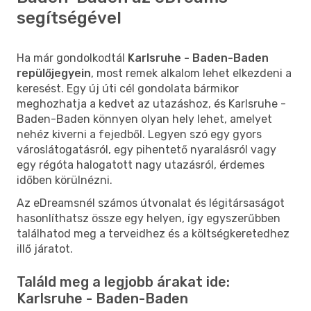
segítségével
Ha már gondolkodtál
Karlsruhe - Baden-Baden
repülőjegyein
, most remek alkalom lehet elkezdeni a
keresést. Egy új úti cél gondolata bármikor
meghozhatja a kedvet az utazáshoz, és Karlsruhe -
Baden-Baden könnyen olyan hely lehet, amelyet
nehéz kiverni a fejedből. Legyen szó egy gyors
városlátogatásról, egy pihentető nyaralásról vagy
egy régóta halogatott nagy utazásról, érdemes
időben körülnézni.
Az eDreamsnél számos útvonalat és légitársaságot
hasonlíthatsz össze egy helyen, így egyszerűbben
találhatod meg a terveidhez és a költségkeretedhez
illő járatot.
Találd meg a legjobb árakat ide:
Karlsruhe - Baden-Baden