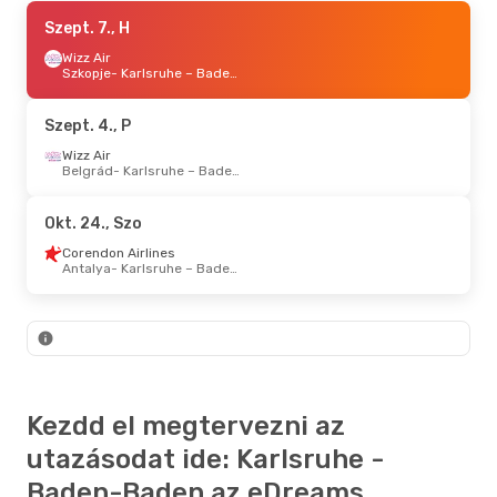
Aug. 28., P
Szept. 7., H
- Szept. 4., P
Austrian Airlines
Wizz Air
1
Bécs
Szkopje
- Karlsruhe – Baden-Baden
- Karlsruhe – Baden-Baden
Eurowings
2
Karlsruhe – Baden-Baden
- Bécs
Szept. 4., P
Wizz Air
Belgrád
- Karlsruhe – Baden-Baden
Okt. 24., Szo
Corendon Airlines
Antalya
- Karlsruhe – Baden-Baden
Kezdd el megtervezni az
utazásodat ide: Karlsruhe -
Baden-Baden az eDreams