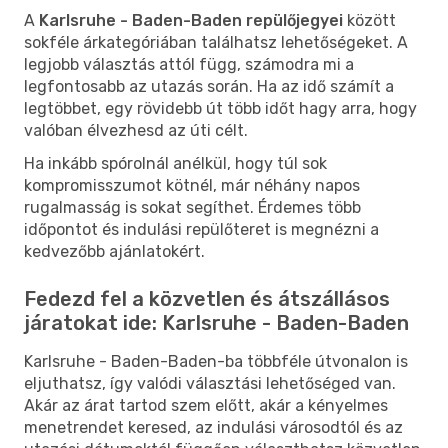
A
Karlsruhe - Baden-Baden repülőjegyei
között
sokféle árkategóriában találhatsz lehetőségeket. A
legjobb választás attól függ, számodra mi a
legfontosabb az utazás során. Ha az idő számít a
legtöbbet, egy rövidebb út több időt hagy arra, hogy
valóban élvezhesd az úti célt.
Ha inkább spórolnál anélkül, hogy túl sok
kompromisszumot kötnél, már néhány napos
rugalmasság is sokat segíthet. Érdemes több
időpontot és indulási repülőteret is megnézni a
kedvezőbb ajánlatokért.
Fedezd fel a közvetlen és átszállásos
járatokat ide: Karlsruhe - Baden-Baden
Karlsruhe - Baden-Baden-ba többféle útvonalon is
eljuthatsz, így valódi választási lehetőséged van.
Akár az árat tartod szem előtt, akár a kényelmes
menetrendet keresed, az indulási városodtól és az