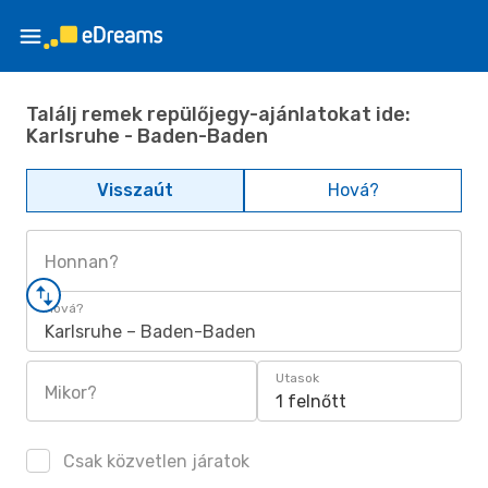
Találj remek repülőjegy-ajánlatokat ide:
Karlsruhe - Baden-Baden
Visszaút
Hová?
Honnan?
Hová?
Karlsruhe – Baden-Baden
Utasok
Mikor?
1 felnőtt
Csak közvetlen járatok