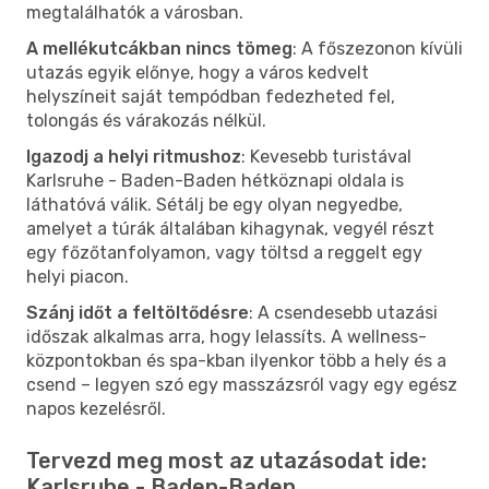
megtalálhatók a városban.
A mellékutcákban nincs tömeg
: A főszezonon kívüli
utazás egyik előnye, hogy a város kedvelt
helyszíneit saját tempódban fedezheted fel,
tolongás és várakozás nélkül.
Igazodj a helyi ritmushoz
: Kevesebb turistával
Karlsruhe - Baden-Baden hétköznapi oldala is
láthatóvá válik. Sétálj be egy olyan negyedbe,
amelyet a túrák általában kihagynak, vegyél részt
egy főzőtanfolyamon, vagy töltsd a reggelt egy
helyi piacon.
Szánj időt a feltöltődésre
: A csendesebb utazási
időszak alkalmas arra, hogy lelassíts. A wellness-
központokban és spa-kban ilyenkor több a hely és a
csend – legyen szó egy masszázsról vagy egy egész
napos kezelésről.
Tervezd meg most az utazásodat ide:
Karlsruhe - Baden-Baden