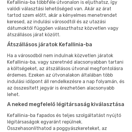
Kefallinia-ba többféle útvonalon is eljuthatsz, így
valódi választási lehetőséged van. Akár az árat
tartod szem előtt, akár a kényelmes menetrendet
keresed, az indulási városodtól és az utazási
dátumoktól függően választhatsz közvetlen vagy
átszállásos járat között.
Átszállásos járatok Kefallinia-ba
Ha a városodból nem indulnak közvetlen járatok
Kefallinia-ba, vagy szeretnéd alacsonyabban tartani
a költségeket, az átszállásos útvonal megfontolásra
érdemes. Ezeken az útvonalakon általában több
indulási időpont áll rendelkezésre a nap folyamán, és
az összesített jegyár is érezhetően alacsonyabb
lehet.
A neked megfelelő légitársaság kiválasztása
Kefallinia-ba fapados és teljes szolgáltatást nyújtó
légitársaságok egyaránt repülnek.
Összehasonlíthatod a poggyászkereteket, az