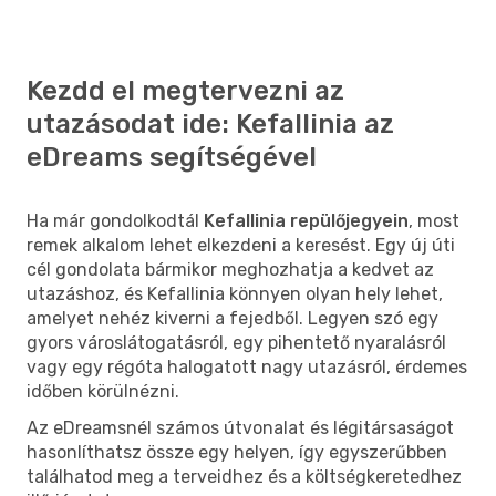
Kezdd el megtervezni az
utazásodat ide: Kefallinia az
eDreams segítségével
Ha már gondolkodtál
Kefallinia repülőjegyein
, most
remek alkalom lehet elkezdeni a keresést. Egy új úti
cél gondolata bármikor meghozhatja a kedvet az
utazáshoz, és Kefallinia könnyen olyan hely lehet,
amelyet nehéz kiverni a fejedből. Legyen szó egy
gyors városlátogatásról, egy pihentető nyaralásról
vagy egy régóta halogatott nagy utazásról, érdemes
időben körülnézni.
Az eDreamsnél számos útvonalat és légitársaságot
hasonlíthatsz össze egy helyen, így egyszerűbben
találhatod meg a terveidhez és a költségkeretedhez