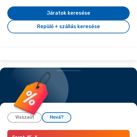
Járatok keresése
Repülő + szállás keresése
Visszaút
Hová?