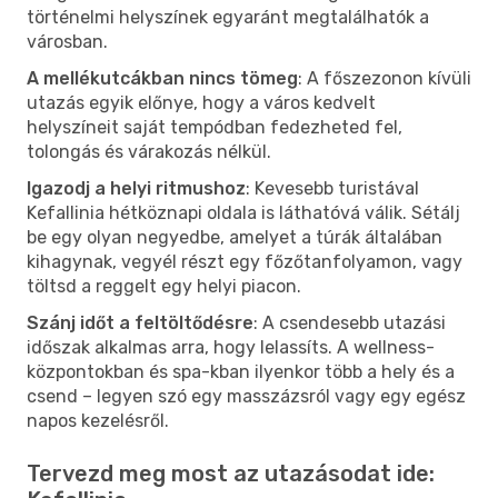
történelmi helyszínek egyaránt megtalálhatók a
városban.
A mellékutcákban nincs tömeg
: A főszezonon kívüli
utazás egyik előnye, hogy a város kedvelt
helyszíneit saját tempódban fedezheted fel,
tolongás és várakozás nélkül.
Igazodj a helyi ritmushoz
: Kevesebb turistával
Kefallinia hétköznapi oldala is láthatóvá válik. Sétálj
be egy olyan negyedbe, amelyet a túrák általában
kihagynak, vegyél részt egy főzőtanfolyamon, vagy
töltsd a reggelt egy helyi piacon.
Szánj időt a feltöltődésre
: A csendesebb utazási
időszak alkalmas arra, hogy lelassíts. A wellness-
központokban és spa-kban ilyenkor több a hely és a
csend – legyen szó egy masszázsról vagy egy egész
napos kezelésről.
Tervezd meg most az utazásodat ide: