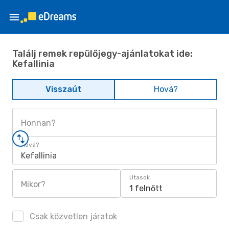
Találj remek repülőjegy-ajánlatokat ide:
Kefallinia
Visszaút
Hová?
Honnan?
Hová?
Kefallinia
Utasok
Mikor?
1 felnőtt
Csak közvetlen járatok