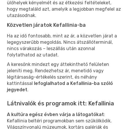
ülőhelyek kényelmét és az étkezési feltételeket,
hogy megtaláld azt, amelyik a legjobban megfelel az
utazásodnak.
Közvetlen járatok Kefallinia-ba
Ha az idő fontosabb, mint az ár, a közvetlen járat a
legegyszerűbb megoldás. Nincs átszállóterminál,
nincs várakozás – leszállás után azonnal
folytathatod az utadat.
A keresőnk mindezt egy áttekinthető felületen
jeleníti meg. Rendezhetsz ár, menetidő vagy
légitársaság-értékelés szerint, és néhány
kattintással
lefoglalhatod a Kefallinia-ba szóló
jegyedet
.
Látnivalók és programok itt: Kefallinia
A kultúra egész évben várja a látogatókat
:
Kefallinia beltéri programokban sem szűkölködik.
Világszínvonalú múzeumok, kortárs galériák és