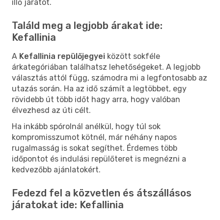
illő járatot.
Találd meg a legjobb árakat ide:
Kefallinia
A
Kefallinia repülőjegyei
között sokféle
árkategóriában találhatsz lehetőségeket. A legjobb
választás attól függ, számodra mi a legfontosabb az
utazás során. Ha az idő számít a legtöbbet, egy
rövidebb út több időt hagy arra, hogy valóban
élvezhesd az úti célt.
Ha inkább spórolnál anélkül, hogy túl sok
kompromisszumot kötnél, már néhány napos
rugalmasság is sokat segíthet. Érdemes több
időpontot és indulási repülőteret is megnézni a
kedvezőbb ajánlatokért.
Fedezd fel a közvetlen és átszállásos
járatokat ide: Kefallinia