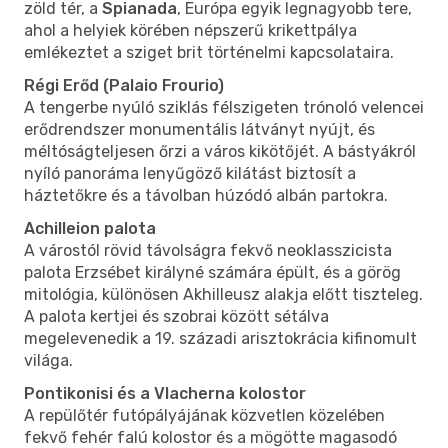
zöld tér, a
Spianada
, Európa egyik legnagyobb tere,
ahol a helyiek körében népszerű krikettpálya
emlékeztet a sziget brit történelmi kapcsolataira.
Régi Erőd (Palaio Frourio)
A tengerbe nyúló sziklás félszigeten trónoló velencei
erődrendszer monumentális látványt nyújt, és
méltóságteljesen őrzi a város kikötőjét. A bástyákról
nyíló panoráma lenyűgöző kilátást biztosít a
háztetőkre és a távolban húzódó albán partokra.
Achilleion palota
A várostól rövid távolságra fekvő neoklasszicista
palota Erzsébet királyné számára épült, és a görög
mitológia, különösen Akhilleusz alakja előtt tiszteleg.
A palota kertjei és szobrai között sétálva
megelevenedik a 19. századi arisztokrácia kifinomult
világa.
Pontikonisi és a Vlacherna kolostor
A repülőtér futópályájának közvetlen közelében
fekvő fehér falú kolostor és a mögötte magasodó