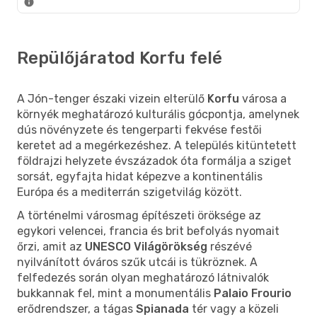
Repülőjáratod Korfu felé
A Jón-tenger északi vizein elterülő
Korfu
városa a
környék meghatározó kulturális gócpontja, amelynek
dús növényzete és tengerparti fekvése festői
keretet ad a megérkezéshez. A település kitüntetett
földrajzi helyzete évszázadok óta formálja a sziget
sorsát, egyfajta hidat képezve a kontinentális
Európa és a mediterrán szigetvilág között.
A történelmi városmag építészeti öröksége az
egykori velencei, francia és brit befolyás nyomait
őrzi, amit az
UNESCO Világörökség
részévé
nyilvánított óváros szűk utcái is tükröznek. A
felfedezés során olyan meghatározó látnivalók
bukkannak fel, mint a monumentális
Palaio Frourio
erődrendszer, a tágas
Spianada
tér vagy a közeli