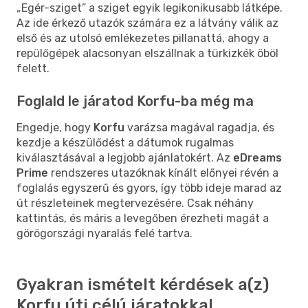
„Egér-sziget” a sziget egyik legikonikusabb látképe.
Az ide érkező utazók számára ez a látvány válik az
első és az utolsó emlékezetes pillanattá, ahogy a
repülőgépek alacsonyan elszállnak a türkizkék öböl
felett.
Foglald le járatod Korfu-ba még ma
Engedje, hogy
Korfu
varázsa magával ragadja, és
kezdje a készülődést a dátumok rugalmas
kiválasztásával a legjobb ajánlatokért. Az
eDreams
Prime
rendszeres utazóknak kínált előnyei révén a
foglalás egyszerű és gyors, így több ideje marad az
út részleteinek megtervezésére. Csak néhány
kattintás, és máris a levegőben érezheti magát a
görögországi nyaralás felé tartva.
Gyakran ismételt kérdések a(z)
Korfu úti célú járatokkal