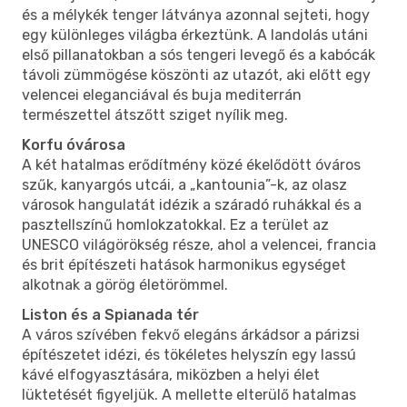
és a mélykék tenger látványa azonnal sejteti, hogy
egy különleges világba érkeztünk. A landolás utáni
első pillanatokban a sós tengeri levegő és a kabócák
távoli zümmögése köszönti az utazót, aki előtt egy
velencei eleganciával és buja mediterrán
természettel átszőtt sziget nyílik meg.
Korfu óvárosa
A két hatalmas erődítmény közé ékelődött óváros
szűk, kanyargós utcái, a „kantounia”-k, az olasz
városok hangulatát idézik a száradó ruhákkal és a
pasztellszínű homlokzatokkal. Ez a terület az
UNESCO világörökség része, ahol a velencei, francia
és brit építészeti hatások harmonikus egységet
alkotnak a görög életörömmel.
Liston és a Spianada tér
A város szívében fekvő elegáns árkádsor a párizsi
építészetet idézi, és tökéletes helyszín egy lassú
kávé elfogyasztására, miközben a helyi élet
lüktetését figyeljük. A mellette elterülő hatalmas