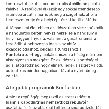
kontrasztot alkot a monumentális
Achilleion
palota
falaival. A repülővel érkezők egy sokkal csendesebb,
intimebb arcát ismerhetik meg a szigetnek, ahol a
természet ereje és a helyi építészet kerül előtérbe.
A társadalmi élet ebben az időszakban visszahúzódik
a hangulatos beltéri helyszínekre, és a hangsúly a
helyi hagyományokra, valamint a gasztronómiára
terelődik. A holtszezon ideális az aktív
kikapcsolódáshoz, például a túrázáshoz a
Pantokrator-hegy
lankáin, hiszen a hőség már nem
akadályozza a mozgást. Ez az időszak lehetőséget
ad a látogatóknak, hogy elmerüljenek a sziget valódi,
autentikus mindennapjaiban, távol a nyári tömeg
zajától.
A legjobb programok Korfu-ban
Amint a repülőgép megkezdi az ereszkedést a
Ioannis Kapodistrias nemzetközi repülőtér
aszfaltja felé, az ablakból feltáruló smaragdzöld táj