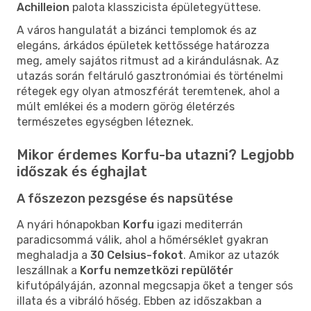
Achilleion
palota klasszicista épületegyüttese.
A város hangulatát a bizánci templomok és az
elegáns, árkádos épületek kettőssége határozza
meg, amely sajátos ritmust ad a kirándulásnak. Az
utazás során feltáruló gasztronómiai és történelmi
rétegek egy olyan atmoszférát teremtenek, ahol a
múlt emlékei és a modern görög életérzés
természetes egységben léteznek.
Mikor érdemes Korfu-ba utazni? Legjobb
időszak és éghajlat
A főszezon pezsgése és napsütése
A nyári hónapokban
Korfu
igazi mediterrán
paradicsommá válik, ahol a hőmérséklet gyakran
meghaladja a
30 Celsius-fokot
. Amikor az utazók
leszállnak a
Korfu nemzetközi repülőtér
kifutópályáján, azonnal megcsapja őket a tenger sós
illata és a vibráló hőség. Ebben az időszakban a