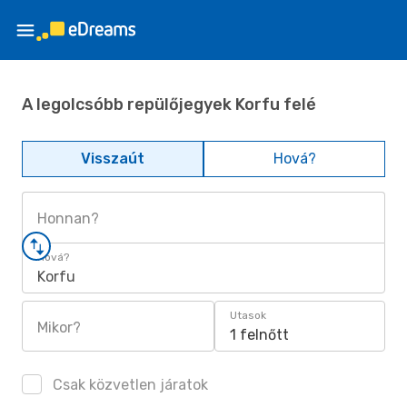
A legolcsóbb repülőjegyek Korfu felé
Visszaút
Hová?
Honnan?
Hová?
Korfu
Utasok
Mikor?
1 felnőtt
Csak közvetlen járatok