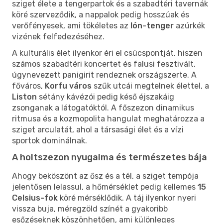
sziget élete a tengerpartok és a szabadtéri tavernák
köré szerveződik, a nappalok pedig hosszúak és
verőfényesek, ami tökéletes az
Ión-tenger
azúrkék
vizének felfedezéséhez.
A kulturális élet ilyenkor éri el csúcspontját, hiszen
számos szabadtéri koncertet és falusi fesztivált,
úgynevezett panigirit rendeznek országszerte. A
főváros,
Korfu város
szűk utcái megtelnek élettel, a
Liston
sétány kávézói pedig késő éjszakáig
zsonganak a látogatóktól. A főszezon dinamikus
ritmusa és a kozmopolita hangulat meghatározza a
sziget arculatát, ahol a társasági élet és a vízi
sportok dominálnak.
A holtszezon nyugalma és természetes bája
Ahogy beköszönt az ősz és a tél, a sziget tempója
jelentősen lelassul, a hőmérséklet pedig kellemes
15
Celsius-fok
köré mérséklődik. A táj ilyenkor nyeri
vissza buja, méregzöld színét a gyakoribb
esőzéseknek köszönhetően, ami különleges