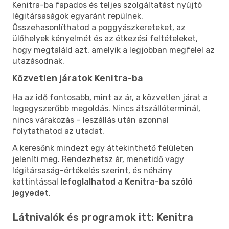
Kenitra-ba fapados és teljes szolgáltatást nyújtó
légitársaságok egyaránt repülnek.
Összehasonlíthatod a poggyászkereteket, az
ülőhelyek kényelmét és az étkezési feltételeket,
hogy megtaláld azt, amelyik a legjobban megfelel az
utazásodnak.
Közvetlen járatok Kenitra-ba
Ha az idő fontosabb, mint az ár, a közvetlen járat a
legegyszerűbb megoldás. Nincs átszállóterminál,
nincs várakozás – leszállás után azonnal
folytathatod az utadat.
A keresőnk mindezt egy áttekinthető felületen
jeleníti meg. Rendezhetsz ár, menetidő vagy
légitársaság-értékelés szerint, és néhány
kattintással
lefoglalhatod a Kenitra-ba szóló
jegyedet
.
Látnivalók és programok itt: Kenitra