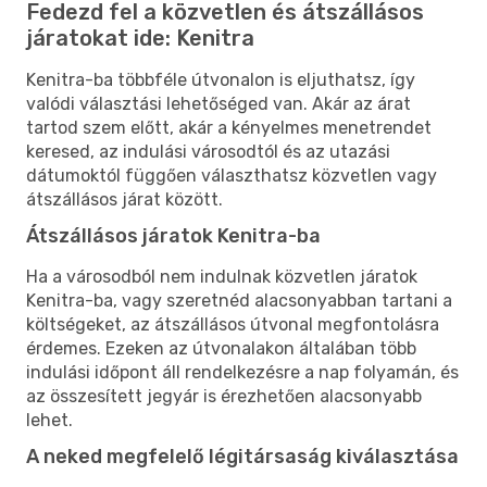
Fedezd fel a közvetlen és átszállásos
járatokat ide: Kenitra
Kenitra-ba többféle útvonalon is eljuthatsz, így
valódi választási lehetőséged van. Akár az árat
tartod szem előtt, akár a kényelmes menetrendet
keresed, az indulási városodtól és az utazási
dátumoktól függően választhatsz közvetlen vagy
átszállásos járat között.
Átszállásos járatok Kenitra-ba
Ha a városodból nem indulnak közvetlen járatok
Kenitra-ba, vagy szeretnéd alacsonyabban tartani a
költségeket, az átszállásos útvonal megfontolásra
érdemes. Ezeken az útvonalakon általában több
indulási időpont áll rendelkezésre a nap folyamán, és
az összesített jegyár is érezhetően alacsonyabb
lehet.
A neked megfelelő légitársaság kiválasztása