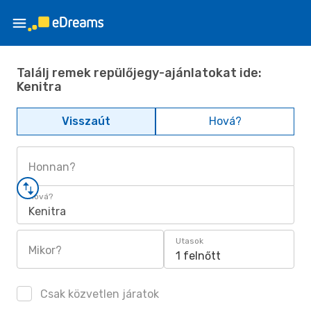
Találj remek repülőjegy-ajánlatokat ide:
Kenitra
Visszaút
Hová?
Honnan?
Hová?
Kenitra
Utasok
Mikor?
1 felnőtt
Csak közvetlen járatok