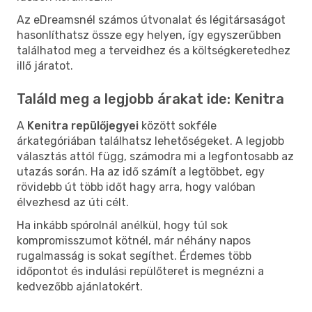
Az eDreamsnél számos útvonalat és légitársaságot
hasonlíthatsz össze egy helyen, így egyszerűbben
találhatod meg a terveidhez és a költségkeretedhez
illő járatot.
Találd meg a legjobb árakat ide: Kenitra
A
Kenitra repülőjegyei
között sokféle
árkategóriában találhatsz lehetőségeket. A legjobb
választás attól függ, számodra mi a legfontosabb az
utazás során. Ha az idő számít a legtöbbet, egy
rövidebb út több időt hagy arra, hogy valóban
élvezhesd az úti célt.
Ha inkább spórolnál anélkül, hogy túl sok
kompromisszumot kötnél, már néhány napos
rugalmasság is sokat segíthet. Érdemes több
időpontot és indulási repülőteret is megnézni a
kedvezőbb ajánlatokért.