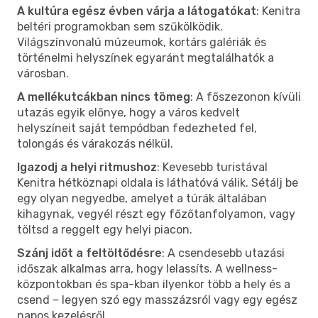
A kultúra egész évben várja a látogatókat
: Kenitra
beltéri programokban sem szűkölködik.
Világszínvonalú múzeumok, kortárs galériák és
történelmi helyszínek egyaránt megtalálhatók a
városban.
A mellékutcákban nincs tömeg
: A főszezonon kívüli
utazás egyik előnye, hogy a város kedvelt
helyszíneit saját tempódban fedezheted fel,
tolongás és várakozás nélkül.
Igazodj a helyi ritmushoz
: Kevesebb turistával
Kenitra hétköznapi oldala is láthatóvá válik. Sétálj be
egy olyan negyedbe, amelyet a túrák általában
kihagynak, vegyél részt egy főzőtanfolyamon, vagy
töltsd a reggelt egy helyi piacon.
Szánj időt a feltöltődésre
: A csendesebb utazási
időszak alkalmas arra, hogy lelassíts. A wellness-
központokban és spa-kban ilyenkor több a hely és a
csend – legyen szó egy masszázsról vagy egy egész
napos kezelésről.