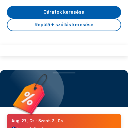
Járatok keresése
Repülő + szállás keresése
Aug. 27., Cs
- Szept. 3., Cs