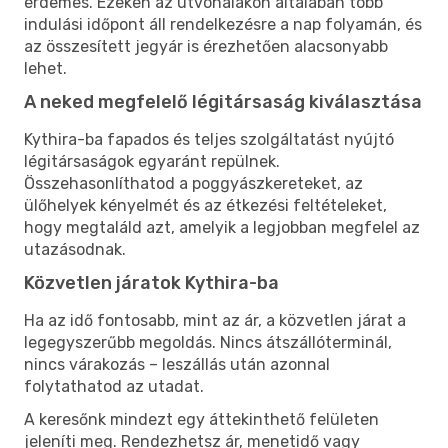
érdemes. Ezeken az útvonalakon általában több
indulási időpont áll rendelkezésre a nap folyamán, és
az összesített jegyár is érezhetően alacsonyabb
lehet.
A neked megfelelő légitársaság kiválasztása
Kythira-ba fapados és teljes szolgáltatást nyújtó
légitársaságok egyaránt repülnek.
Összehasonlíthatod a poggyászkereteket, az
ülőhelyek kényelmét és az étkezési feltételeket,
hogy megtaláld azt, amelyik a legjobban megfelel az
utazásodnak.
Közvetlen járatok Kythira-ba
Ha az idő fontosabb, mint az ár, a közvetlen járat a
legegyszerűbb megoldás. Nincs átszállóterminál,
nincs várakozás – leszállás után azonnal
folytathatod az utadat.
A keresőnk mindezt egy áttekinthető felületen
jeleníti meg. Rendezhetsz ár, menetidő vagy