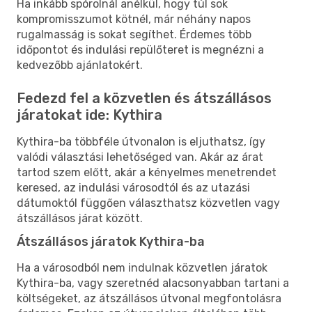
Ha inkább spórolnál anélkül, hogy túl sok
kompromisszumot kötnél, már néhány napos
rugalmasság is sokat segíthet. Érdemes több
időpontot és indulási repülőteret is megnézni a
kedvezőbb ajánlatokért.
Fedezd fel a közvetlen és átszállásos
járatokat ide: Kythira
Kythira-ba többféle útvonalon is eljuthatsz, így
valódi választási lehetőséged van. Akár az árat
tartod szem előtt, akár a kényelmes menetrendet
keresed, az indulási városodtól és az utazási
dátumoktól függően választhatsz közvetlen vagy
átszállásos járat között.
Átszállásos járatok Kythira-ba
Ha a városodból nem indulnak közvetlen járatok
Kythira-ba, vagy szeretnéd alacsonyabban tartani a
költségeket, az átszállásos útvonal megfontolásra