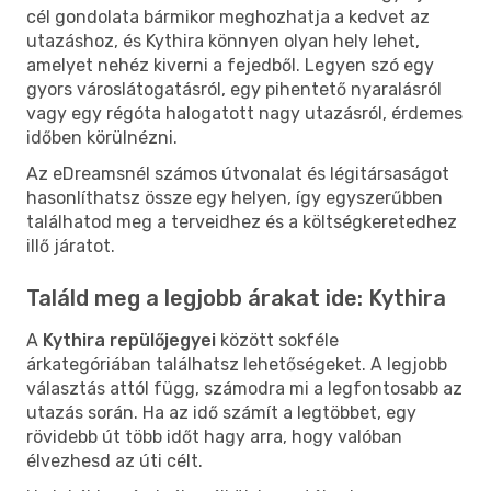
cél gondolata bármikor meghozhatja a kedvet az
utazáshoz, és Kythira könnyen olyan hely lehet,
amelyet nehéz kiverni a fejedből. Legyen szó egy
gyors városlátogatásról, egy pihentető nyaralásról
vagy egy régóta halogatott nagy utazásról, érdemes
időben körülnézni.
Az eDreamsnél számos útvonalat és légitársaságot
hasonlíthatsz össze egy helyen, így egyszerűbben
találhatod meg a terveidhez és a költségkeretedhez
illő járatot.
Találd meg a legjobb árakat ide: Kythira
A
Kythira repülőjegyei
között sokféle
árkategóriában találhatsz lehetőségeket. A legjobb
választás attól függ, számodra mi a legfontosabb az
utazás során. Ha az idő számít a legtöbbet, egy
rövidebb út több időt hagy arra, hogy valóban
élvezhesd az úti célt.