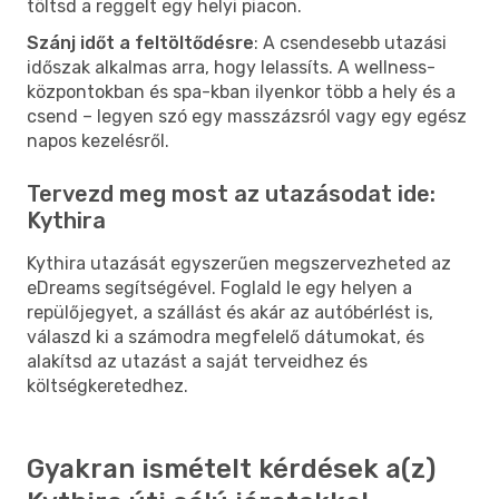
töltsd a reggelt egy helyi piacon.
Szánj időt a feltöltődésre
: A csendesebb utazási
időszak alkalmas arra, hogy lelassíts. A wellness-
központokban és spa-kban ilyenkor több a hely és a
csend – legyen szó egy masszázsról vagy egy egész
napos kezelésről.
Tervezd meg most az utazásodat ide:
Kythira
Kythira utazását egyszerűen megszervezheted az
eDreams segítségével. Foglald le egy helyen a
repülőjegyet, a szállást és akár az autóbérlést is,
válaszd ki a számodra megfelelő dátumokat, és
alakítsd az utazást a saját terveidhez és
költségkeretedhez.
Gyakran ismételt kérdések a(z)