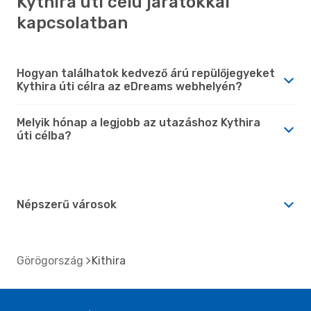
Kythira úti célú járatokkal
kapcsolatban
Hogyan találhatok kedvező árú repülőjegyeket
Kythira úti célra az eDreams webhelyén?
Melyik hónap a legjobb az utazáshoz Kythira
úti célba?
Népszerű városok
Görögország
Kithira