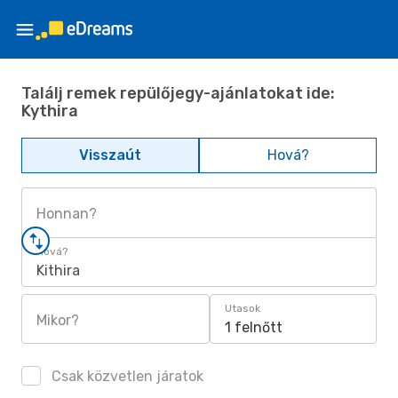
Találj remek repülőjegy-ajánlatokat ide:
Kythira
Visszaút
Hová?
Honnan?
Hová?
Kithira
Utasok
Mikor?
1 felnőtt
Csak közvetlen járatok