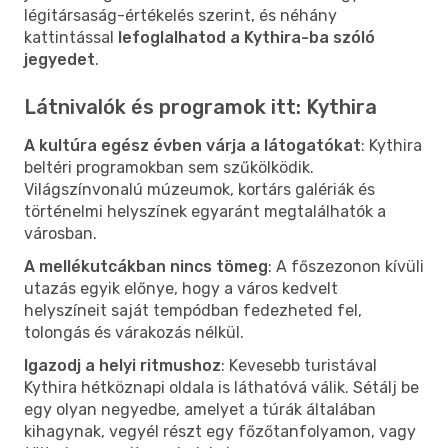
légitársaság-értékelés szerint, és néhány
kattintással
lefoglalhatod a Kythira-ba szóló
jegyedet
.
Látnivalók és programok itt: Kythira
A kultúra egész évben várja a látogatókat
: Kythira
beltéri programokban sem szűkölködik.
Világszínvonalú múzeumok, kortárs galériák és
történelmi helyszínek egyaránt megtalálhatók a
városban.
A mellékutcákban nincs tömeg
: A főszezonon kívüli
utazás egyik előnye, hogy a város kedvelt
helyszíneit saját tempódban fedezheted fel,
tolongás és várakozás nélkül.
Igazodj a helyi ritmushoz
: Kevesebb turistával
Kythira hétköznapi oldala is láthatóvá válik. Sétálj be
egy olyan negyedbe, amelyet a túrák általában
kihagynak, vegyél részt egy főzőtanfolyamon, vagy