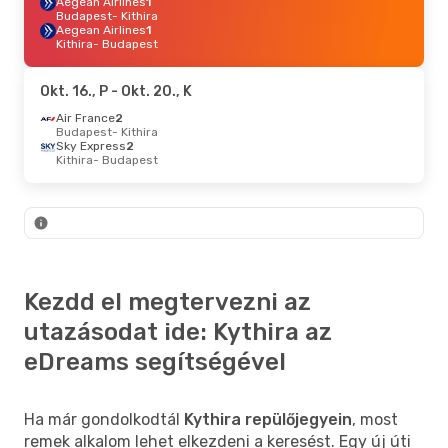
Aegean Airlines
1
Budapest
- Kithira
Aegean Airlines
1
Kithira
- Budapest
Okt. 16., P
- Okt. 20., K
Air France
2
Budapest
- Kithira
Sky Express
2
Kithira
- Budapest
Kezdd el megtervezni az
utazásodat ide: Kythira az
eDreams segítségével
Ha már gondolkodtál
Kythira repülőjegyein
, most
remek alkalom lehet elkezdeni a keresést. Egy új úti