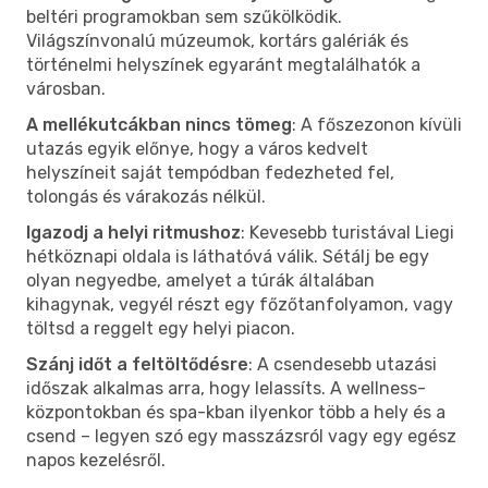
beltéri programokban sem szűkölködik.
Világszínvonalú múzeumok, kortárs galériák és
történelmi helyszínek egyaránt megtalálhatók a
városban.
A mellékutcákban nincs tömeg
: A főszezonon kívüli
utazás egyik előnye, hogy a város kedvelt
helyszíneit saját tempódban fedezheted fel,
tolongás és várakozás nélkül.
Igazodj a helyi ritmushoz
: Kevesebb turistával Liegi
hétköznapi oldala is láthatóvá válik. Sétálj be egy
olyan negyedbe, amelyet a túrák általában
kihagynak, vegyél részt egy főzőtanfolyamon, vagy
töltsd a reggelt egy helyi piacon.
Szánj időt a feltöltődésre
: A csendesebb utazási
időszak alkalmas arra, hogy lelassíts. A wellness-
központokban és spa-kban ilyenkor több a hely és a
csend – legyen szó egy masszázsról vagy egy egész
napos kezelésről.