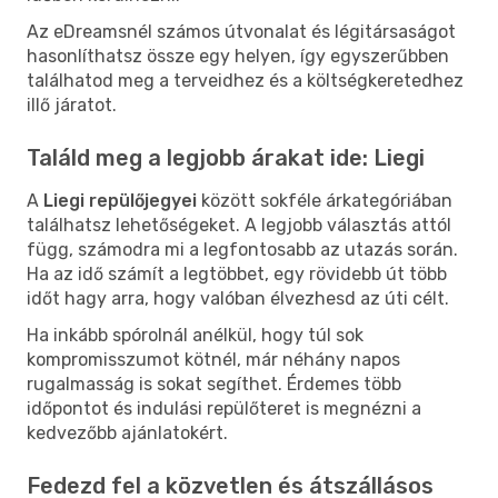
Az eDreamsnél számos útvonalat és légitársaságot
hasonlíthatsz össze egy helyen, így egyszerűbben
találhatod meg a terveidhez és a költségkeretedhez
illő járatot.
Találd meg a legjobb árakat ide: Liegi
A
Liegi repülőjegyei
között sokféle árkategóriában
találhatsz lehetőségeket. A legjobb választás attól
függ, számodra mi a legfontosabb az utazás során.
Ha az idő számít a legtöbbet, egy rövidebb út több
időt hagy arra, hogy valóban élvezhesd az úti célt.
Ha inkább spórolnál anélkül, hogy túl sok
kompromisszumot kötnél, már néhány napos
rugalmasság is sokat segíthet. Érdemes több
időpontot és indulási repülőteret is megnézni a
kedvezőbb ajánlatokért.
Fedezd fel a közvetlen és átszállásos