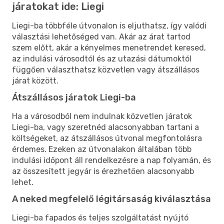
járatokat ide: Liegi
Liegi-ba többféle útvonalon is eljuthatsz, így valódi
választási lehetőséged van. Akár az árat tartod
szem előtt, akár a kényelmes menetrendet keresed,
az indulási városodtól és az utazási dátumoktól
függően választhatsz közvetlen vagy átszállásos
járat között.
Átszállásos járatok Liegi-ba
Ha a városodból nem indulnak közvetlen járatok
Liegi-ba, vagy szeretnéd alacsonyabban tartani a
költségeket, az átszállásos útvonal megfontolásra
érdemes. Ezeken az útvonalakon általában több
indulási időpont áll rendelkezésre a nap folyamán, és
az összesített jegyár is érezhetően alacsonyabb
lehet.
A neked megfelelő légitársaság kiválasztása
Liegi-ba fapados és teljes szolgáltatást nyújtó