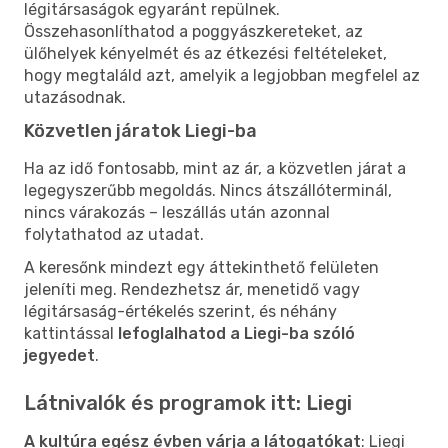
légitársaságok egyaránt repülnek.
Összehasonlíthatod a poggyászkereteket, az
ülőhelyek kényelmét és az étkezési feltételeket,
hogy megtaláld azt, amelyik a legjobban megfelel az
utazásodnak.
Közvetlen járatok Liegi-ba
Ha az idő fontosabb, mint az ár, a közvetlen járat a
legegyszerűbb megoldás. Nincs átszállóterminál,
nincs várakozás – leszállás után azonnal
folytathatod az utadat.
A keresőnk mindezt egy áttekinthető felületen
jeleníti meg. Rendezhetsz ár, menetidő vagy
légitársaság-értékelés szerint, és néhány
kattintással
lefoglalhatod a Liegi-ba szóló
jegyedet
.
Látnivalók és programok itt: Liegi
A kultúra egész évben várja a látogatókat
: Liegi