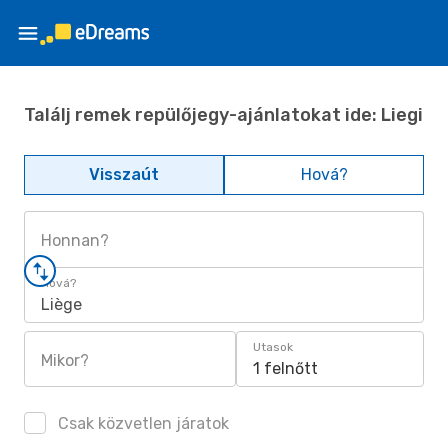
Találj remek repülőjegy-ajánlatokat ide: Liegi
Visszaút
Hová?
Honnan?
Hová?
Liège
Utasok
Mikor?
1 felnőtt
Csak közvetlen járatok