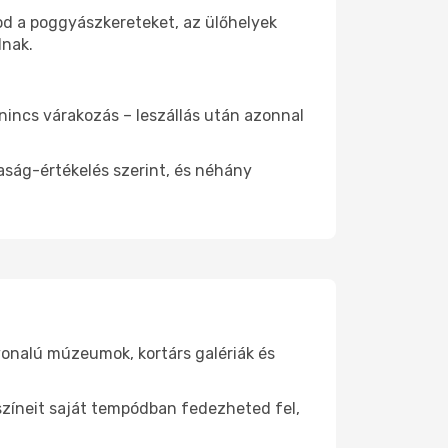
od a poggyászkereteket, az ülőhelyek
dnak.
 nincs várakozás – leszállás után azonnal
aság-értékelés szerint, és néhány
vonalú múzeumok, kortárs galériák és
yszíneit saját tempódban fedezheted fel,