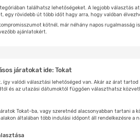
tegóriában találhatsz lehetőségeket. A legjobb választás a
t, egy rövidebb út több időt hagy arra, hogy valóban élvezhe
ok kompromisszumot kötnél, már néhány napos rugalmasság is
vezőbb ajánlatokért.
ásos járatokat ide: Tokat
, így valódi választási lehetőséged van. Akár az árat tartod
tól és az utazási dátumoktól függően választhatsz közvetle
áratok Tokat-ba, vagy szeretnéd alacsonyabban tartani a kö
akon általában több indulási időpont áll rendelkezésre a na
álasztása