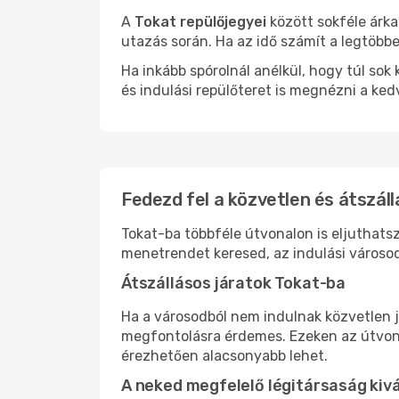
A
Tokat repülőjegyei
között sokféle árka
utazás során. Ha az idő számít a legtöbbe
Ha inkább spórolnál anélkül, hogy túl s
és indulási repülőteret is megnézni a ked
Fedezd fel a közvetlen és átszáll
Tokat-ba többféle útvonalon is eljuthatsz
menetrendet keresed, az indulási városod
Átszállásos járatok Tokat-ba
Ha a városodból nem indulnak közvetlen j
megfontolásra érdemes. Ezeken az útvonal
érezhetően alacsonyabb lehet.
A neked megfelelő légitársaság kiv