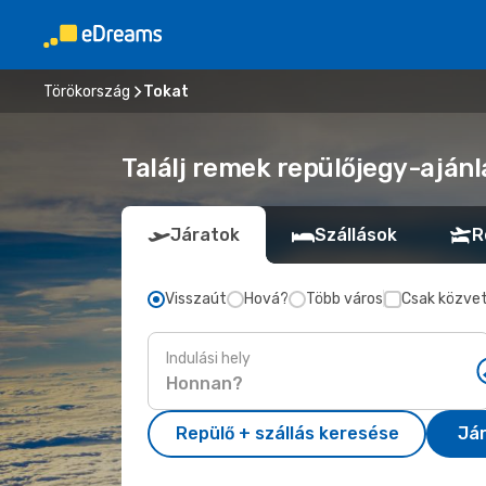
Törökország
Tokat
Találj remek repülőjegy-ajánl
Járatok
Szállások
R
Visszaút
Hová?
Több város
Csak közvet
Indulási hely
Repülő + szállás keresése
Já