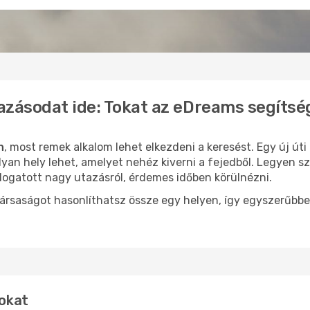
azásodat ide: Tokat az eDreams segítsé
n
, most remek alkalom lehet elkezdeni a keresést. Egy új út
yan hely lehet, amelyet nehéz kiverni a fejedből. Legyen sz
logatott nagy utazásról, érdemes időben körülnézni.
ársaságot hasonlíthatsz össze egy helyen, így egyszerűbbe
Tokat