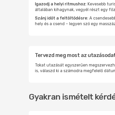
Igazodj a helyi ritmushoz
: Kevesebb turi
általában kihagynak, vegyél részt egy fő
Szánj időt a feltöltődésre
: A csendesebb
hely és a csend – legyen szó egy masszáz
Tervezd meg most az utazásodat 
Tokat utazását egyszerűen megszervezhete
is, válaszd ki a számodra megfelelő dátum
Gyakran ismételt kérdé