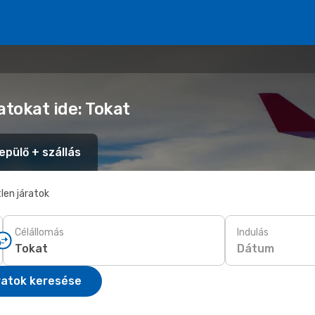
atokat ide: Tokat
epülő + szállás
len járatok
Célállomás
Indulás
Dátum
ratok keresése