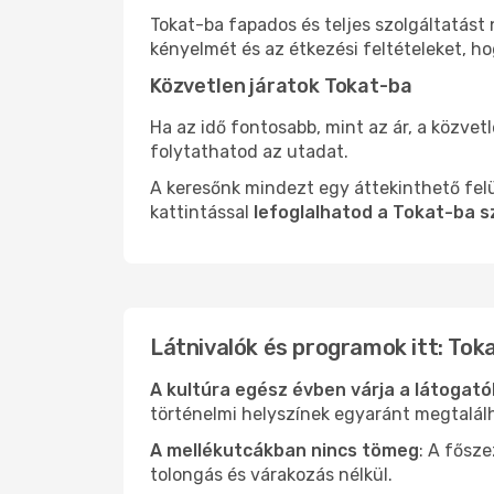
Tokat-ba fapados és teljes szolgáltatást
kényelmét és az étkezési feltételeket, h
Közvetlen járatok Tokat-ba
Ha az idő fontosabb, mint az ár, a közvet
folytathatod az utadat.
A keresőnk mindezt egy áttekinthető felü
kattintással
lefoglalhatod a Tokat-ba s
Látnivalók és programok itt: Tok
A kultúra egész évben várja a látogat
történelmi helyszínek egyaránt megtalál
A mellékutcákban nincs tömeg
: A fősz
tolongás és várakozás nélkül.