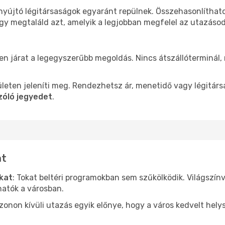
 nyújtó légitársaságok egyaránt repülnek. Összehasonlíthat
ogy megtaláld azt, amelyik a legjobban megfelel az utazáso
len járat a legegyszerűbb megoldás. Nincs átszállóterminál,
leten jeleníti meg. Rendezhetsz ár, menetidő vagy légitárs
zóló jegyedet
.
at
ókat
: Tokat beltéri programokban sem szűkölködik. Világszín
hatók a városban.
ezonon kívüli utazás egyik előnye, hogy a város kedvelt hel