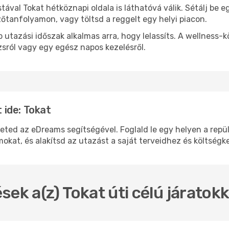
stával Tokat hétköznapi oldala is láthatóvá válik. Sétálj be
zőtanfolyamon, vagy töltsd a reggelt egy helyi piacon.
 utazási időszak alkalmas arra, hogy lelassíts. A wellness-
sról vagy egy egész napos kezelésről.
ide: Tokat
d az eDreams segítségével. Foglald le egy helyen a repülőj
okat, és alakítsd az utazást a saját terveidhez és költségk
sek a(z) Tokat úti célú járatok