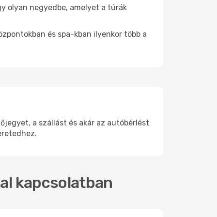
 egy olyan negyedbe, amelyet a túrák
központokban és spa-kban ilyenkor több a
egyet, a szállást és akár az autóbérlést
eretedhez.
kal kapcsolatban