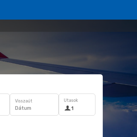
Utasok
Visszaút
Dátum
1