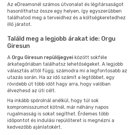
Az eDreamsnél számos útvonalat és légitársaságot
hasonlíthatsz össze egy helyen, így egyszerűbben
találhatod meg a terveidhez és a költségkeretedhez
illő járatot.
Találd meg a legjobb árakat ide: Orgu
Giresun
A
Orgu Giresun repülőjegyei
között sokféle
árkategóriában találhatsz lehetőségeket. A legjobb
választás attól függ, számodra mi a legfontosabb az
utazás során. Ha az idő számít a legtöbbet, egy
rövidebb út több időt hagy arra, hogy valóban
élvezhesd az úti célt.
Ha inkább spórolnál anélkül, hogy túl sok
kompromisszumot kötnél, már néhány napos
rugalmasság is sokat segíthet. Érdemes több
időpontot és indulási repülőteret is megnézni a
kedvezőbb ajánlatokért.