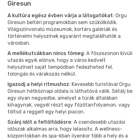
Giresun
A kultúra egész évben várja a látogatókat
: Orgu
Giresun beltéri programokban sem szűkölködik.
Világszínvonalú múzeumok, kortárs galériák és
történelmi helyszínek egyaránt megtalálhatók a
városban.
A mellékutcákban nincs tömeg
: A főszezonon kívüli
utazás egyik előnye, hogy a város kedvelt
helyszíneit saját tempódban fedezheted fel,
tolongás és várakozás nélkül.
Igazodj a helyi ritmushoz
: Kevesebb turistával Orgu
Giresun hétköznapi oldala is láthatóvá válik. Sétálj be
egy olyan negyedbe, amelyet a túrák általában
kihagynak, vegyél részt egy főzőtanfolyamon, vagy
töltsd a reggelt egy helyi piacon.
Szánj időt a feltöltődésre
: A csendesebb utazási
időszak alkalmas arra, hogy lelassíts. A wellness-
központokban és spa-kban ilyenkor több a hely és a