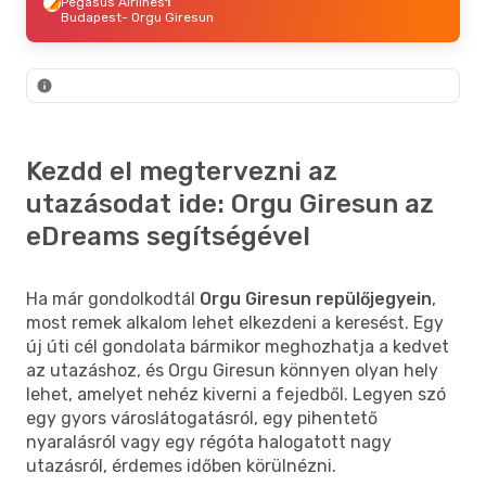
Pegasus Airlines
1
Budapest
- Orgu Giresun
Kezdd el megtervezni az
utazásodat ide: Orgu Giresun az
eDreams segítségével
Ha már gondolkodtál
Orgu Giresun repülőjegyein
,
most remek alkalom lehet elkezdeni a keresést. Egy
új úti cél gondolata bármikor meghozhatja a kedvet
az utazáshoz, és Orgu Giresun könnyen olyan hely
lehet, amelyet nehéz kiverni a fejedből. Legyen szó
egy gyors városlátogatásról, egy pihentető
nyaralásról vagy egy régóta halogatott nagy
utazásról, érdemes időben körülnézni.