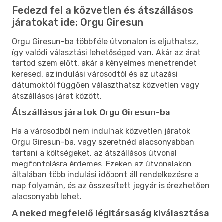
Fedezd fel a közvetlen és átszállásos
járatokat ide: Orgu Giresun
Orgu Giresun-ba többféle útvonalon is eljuthatsz,
így valódi választási lehetőséged van. Akár az árat
tartod szem előtt, akár a kényelmes menetrendet
keresed, az indulási városodtól és az utazási
dátumoktól függően választhatsz közvetlen vagy
átszállásos járat között.
Átszállásos járatok Orgu Giresun-ba
Ha a városodból nem indulnak közvetlen járatok
Orgu Giresun-ba, vagy szeretnéd alacsonyabban
tartani a költségeket, az átszállásos útvonal
megfontolásra érdemes. Ezeken az útvonalakon
általában több indulási időpont áll rendelkezésre a
nap folyamán, és az összesített jegyár is érezhetően
alacsonyabb lehet.
A neked megfelelő légitársaság kiválasztása