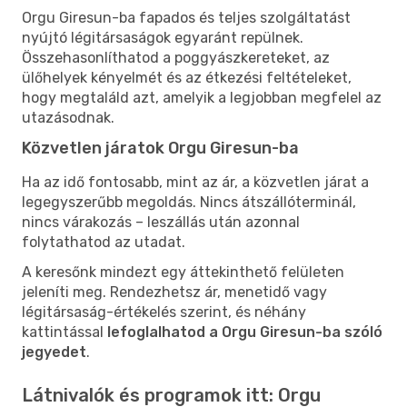
Orgu Giresun-ba fapados és teljes szolgáltatást
nyújtó légitársaságok egyaránt repülnek.
Összehasonlíthatod a poggyászkereteket, az
ülőhelyek kényelmét és az étkezési feltételeket,
hogy megtaláld azt, amelyik a legjobban megfelel az
utazásodnak.
Közvetlen járatok Orgu Giresun-ba
Ha az idő fontosabb, mint az ár, a közvetlen járat a
legegyszerűbb megoldás. Nincs átszállóterminál,
nincs várakozás – leszállás után azonnal
folytathatod az utadat.
A keresőnk mindezt egy áttekinthető felületen
jeleníti meg. Rendezhetsz ár, menetidő vagy
légitársaság-értékelés szerint, és néhány
kattintással
lefoglalhatod a Orgu Giresun-ba szóló
jegyedet
.
Látnivalók és programok itt: Orgu