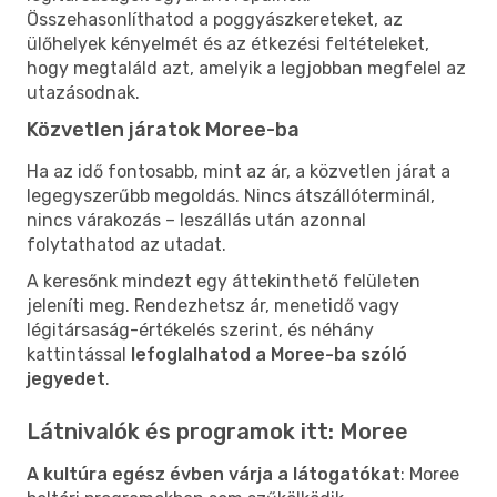
Összehasonlíthatod a poggyászkereteket, az
ülőhelyek kényelmét és az étkezési feltételeket,
hogy megtaláld azt, amelyik a legjobban megfelel az
utazásodnak.
Közvetlen járatok Moree-ba
Ha az idő fontosabb, mint az ár, a közvetlen járat a
legegyszerűbb megoldás. Nincs átszállóterminál,
nincs várakozás – leszállás után azonnal
folytathatod az utadat.
A keresőnk mindezt egy áttekinthető felületen
jeleníti meg. Rendezhetsz ár, menetidő vagy
légitársaság-értékelés szerint, és néhány
kattintással
lefoglalhatod a Moree-ba szóló
jegyedet
.
Látnivalók és programok itt: Moree
A kultúra egész évben várja a látogatókat
: Moree