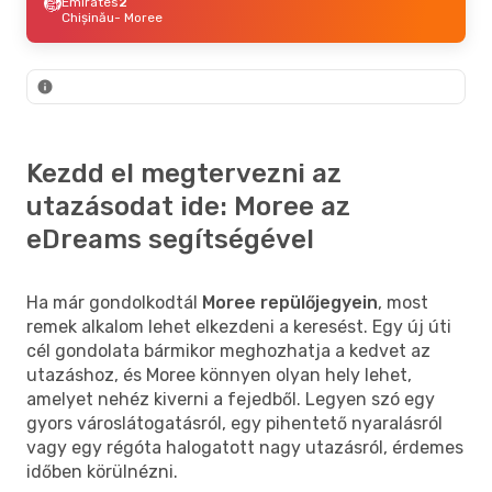
Emirates
2
Chișinău
- Moree
Kezdd el megtervezni az
utazásodat ide: Moree az
eDreams segítségével
Ha már gondolkodtál
Moree repülőjegyein
, most
remek alkalom lehet elkezdeni a keresést. Egy új úti
cél gondolata bármikor meghozhatja a kedvet az
utazáshoz, és Moree könnyen olyan hely lehet,
amelyet nehéz kiverni a fejedből. Legyen szó egy
gyors városlátogatásról, egy pihentető nyaralásról
vagy egy régóta halogatott nagy utazásról, érdemes
időben körülnézni.