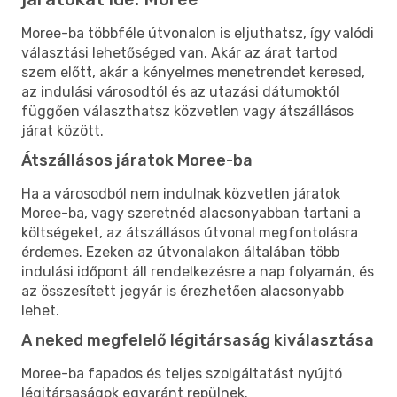
Moree-ba többféle útvonalon is eljuthatsz, így valódi
választási lehetőséged van. Akár az árat tartod
szem előtt, akár a kényelmes menetrendet keresed,
az indulási városodtól és az utazási dátumoktól
függően választhatsz közvetlen vagy átszállásos
járat között.
Átszállásos járatok Moree-ba
Ha a városodból nem indulnak közvetlen járatok
Moree-ba, vagy szeretnéd alacsonyabban tartani a
költségeket, az átszállásos útvonal megfontolásra
érdemes. Ezeken az útvonalakon általában több
indulási időpont áll rendelkezésre a nap folyamán, és
az összesített jegyár is érezhetően alacsonyabb
lehet.
A neked megfelelő légitársaság kiválasztása
Moree-ba fapados és teljes szolgáltatást nyújtó
légitársaságok egyaránt repülnek.