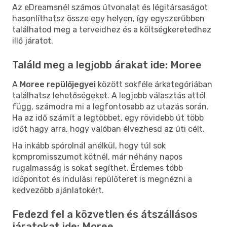
Az eDreamsnél számos útvonalat és légitársaságot
hasonlíthatsz össze egy helyen, így egyszerűbben
találhatod meg a terveidhez és a költségkeretedhez
illő járatot.
Találd meg a legjobb árakat ide: Moree
A
Moree repülőjegyei
között sokféle árkategóriában
találhatsz lehetőségeket. A legjobb választás attól
függ, számodra mi a legfontosabb az utazás során.
Ha az idő számít a legtöbbet, egy rövidebb út több
időt hagy arra, hogy valóban élvezhesd az úti célt.
Ha inkább spórolnál anélkül, hogy túl sok
kompromisszumot kötnél, már néhány napos
rugalmasság is sokat segíthet. Érdemes több
időpontot és indulási repülőteret is megnézni a
kedvezőbb ajánlatokért.
Fedezd fel a közvetlen és átszállásos
járatokat ide: Moree