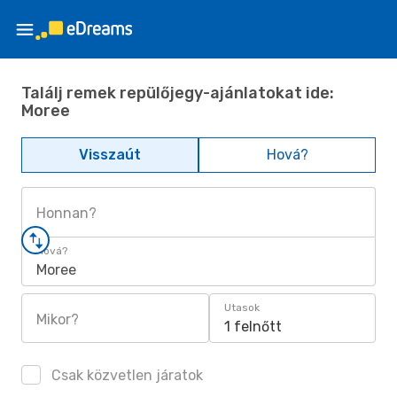
Találj remek repülőjegy-ajánlatokat ide:
Moree
Visszaút
Hová?
Honnan?
Hová?
Moree
Utasok
Mikor?
1 felnőtt
Csak közvetlen járatok