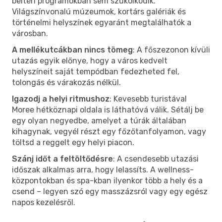
beltéri programokban sem szűkölködik.
Világszínvonalú múzeumok, kortárs galériák és
történelmi helyszínek egyaránt megtalálhatók a
városban.
A mellékutcákban nincs tömeg
: A főszezonon kívüli
utazás egyik előnye, hogy a város kedvelt
helyszíneit saját tempódban fedezheted fel,
tolongás és várakozás nélkül.
Igazodj a helyi ritmushoz
: Kevesebb turistával
Moree hétköznapi oldala is láthatóvá válik. Sétálj be
egy olyan negyedbe, amelyet a túrák általában
kihagynak, vegyél részt egy főzőtanfolyamon, vagy
töltsd a reggelt egy helyi piacon.
Szánj időt a feltöltődésre
: A csendesebb utazási
időszak alkalmas arra, hogy lelassíts. A wellness-
központokban és spa-kban ilyenkor több a hely és a
csend – legyen szó egy masszázsról vagy egy egész
napos kezelésről.