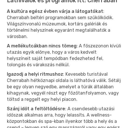
Látnivalók és programok itt: Cherrabah
A kultúra egész évben várja a látogatókat
:
Cherrabah beltéri programokban sem szűkölködik.
Világszínvonalú múzeumok, kortárs galériák és
történelmi helyszínek egyaránt megtalálhatók a
városban.
A mellékutcákban nincs tömeg
: A főszezonon kívüli
utazás egyik előnye, hogy a város kedvelt
helyszíneit saját tempódban fedezheted fel,
tolongás és várakozás nélkül.
Igazodj a helyi ritmushoz
: Kevesebb turistával
Cherrabah hétköznapi oldala is láthatóvá válik. Sétálj
be egy olyan negyedbe, amelyet a túrák általában
kihagynak, vegyél részt egy főzőtanfolyamon, vagy
töltsd a reggelt egy helyi piacon.
Szánj időt a feltöltődésre
: A csendesebb utazási
időszak alkalmas arra, hogy lelassíts. A wellness-
központokban és spa-kban ilyenkor több a hely és a
csend – legyen szó egy masszázsról vagy egy egész