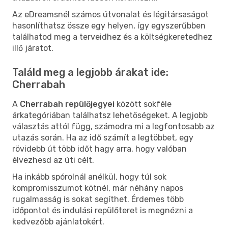
Az eDreamsnél számos útvonalat és légitársaságot
hasonlíthatsz össze egy helyen, így egyszerűbben
találhatod meg a terveidhez és a költségkeretedhez
illő járatot.
Találd meg a legjobb árakat ide:
Cherrabah
A
Cherrabah repülőjegyei
között sokféle
árkategóriában találhatsz lehetőségeket. A legjobb
választás attól függ, számodra mi a legfontosabb az
utazás során. Ha az idő számít a legtöbbet, egy
rövidebb út több időt hagy arra, hogy valóban
élvezhesd az úti célt.
Ha inkább spórolnál anélkül, hogy túl sok
kompromisszumot kötnél, már néhány napos
rugalmasság is sokat segíthet. Érdemes több
időpontot és indulási repülőteret is megnézni a
kedvezőbb ajánlatokért.