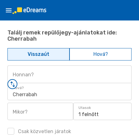
Találj remek repülőjegy-ajánlatokat ide:
Cherrabah
Visszaút
Hová?
Honnan?
Hová?
Cherrabah
Utasok
Mikor?
1 felnőtt
Csak közvetlen járatok