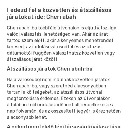
Fedezd fel a közvetlen és átszállásos
járatokat ide: Cherrabah
Cherrabah-ba többféle útvonalon is eljuthatsz, így
valódi választási lehetőséged van. Akár az árat
tartod szem előtt, akár a kényelmes menetrendet
keresed, az indulási városodtól és az utazási
dátumoktól függően választhatsz közvetlen vagy
átszállásos járat között.
Átszállásos járatok Cherrabah-ba
Ha a városodból nem indulnak közvetlen járatok
Cherrabah-ba, vagy szeretnéd alacsonyabban
tartani a költségeket, az átszállásos útvonal
megfontolásra érdemes. Ezeken az útvonalakon
általában több indulási időpont áll rendelkezésre a
nap folyamán, és az összesített jegyár is érezhetően
alacsonyabb lehet.
A neked megfelelő légitársaság kiválasztása