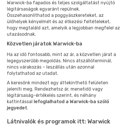
Warwick-ba fapados és teljes szolgáltatást nyújtó
légitársaságok egyaránt repülnek.
Összehasonlíthatod a poggyászkereteket, az
ülőhelyek kényelmét és az étkezési feltételeket,
hogy megtaláld azt, amelyik a legjobban megfelel az
utazásodnak.
Közvetlen járatok Warwick-ba
Ha az idő fontosabb, mint az ár, a közvetlen járat a
legegyszerűbb megoldás. Nincs átszállóterminál,
nincs várakozás – leszállás után azonnal
folytathatod az utadat.
A keresőnk mindezt egy áttekinthető felületen
jeleníti meg. Rendezhetsz ár, menetidő vagy
légitársaság-értékelés szerint, és néhány
kattintással
lefoglalhatod a Warwick-ba szóló
jegyedet
.
Látnivalók és programok itt: Warwick