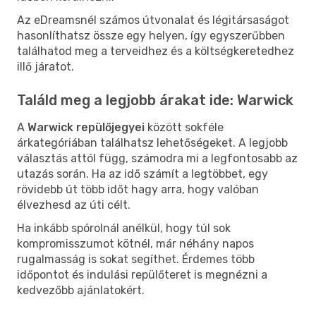
Az eDreamsnél számos útvonalat és légitársaságot
hasonlíthatsz össze egy helyen, így egyszerűbben
találhatod meg a terveidhez és a költségkeretedhez
illő járatot.
Találd meg a legjobb árakat ide: Warwick
A
Warwick repülőjegyei
között sokféle
árkategóriában találhatsz lehetőségeket. A legjobb
választás attól függ, számodra mi a legfontosabb az
utazás során. Ha az idő számít a legtöbbet, egy
rövidebb út több időt hagy arra, hogy valóban
élvezhesd az úti célt.
Ha inkább spórolnál anélkül, hogy túl sok
kompromisszumot kötnél, már néhány napos
rugalmasság is sokat segíthet. Érdemes több
időpontot és indulási repülőteret is megnézni a
kedvezőbb ajánlatokért.