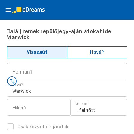
Találj remek repülőjegy-ajánlatokat ide:
Warwick
Visszaút
Hová?
Honnan?
Hová?
Warwick
Utasok
Mikor?
1 felnőtt
Csak közvetlen járatok