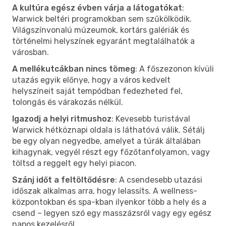
A kultúra egész évben várja a látogatókat
:
Warwick beltéri programokban sem szűkölködik.
Világszínvonalú múzeumok, kortárs galériák és
történelmi helyszínek egyaránt megtalálhatók a
városban.
A mellékutcákban nincs tömeg
: A főszezonon kívüli
utazás egyik előnye, hogy a város kedvelt
helyszíneit saját tempódban fedezheted fel,
tolongás és várakozás nélkül.
Igazodj a helyi ritmushoz
: Kevesebb turistával
Warwick hétköznapi oldala is láthatóvá válik. Sétálj
be egy olyan negyedbe, amelyet a túrák általában
kihagynak, vegyél részt egy főzőtanfolyamon, vagy
töltsd a reggelt egy helyi piacon.
Szánj időt a feltöltődésre
: A csendesebb utazási
időszak alkalmas arra, hogy lelassíts. A wellness-
központokban és spa-kban ilyenkor több a hely és a
csend – legyen szó egy masszázsról vagy egy egész
napos kezelésről.