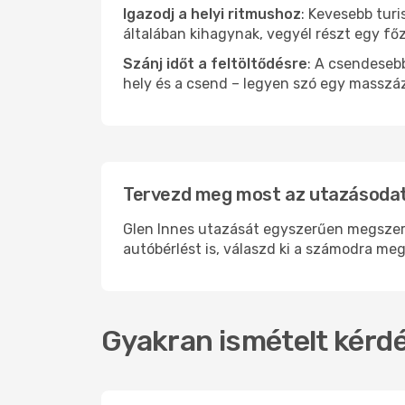
Igazodj a helyi ritmushoz
: Kevesebb turi
általában kihagynak, vegyél részt egy fő
Szánj időt a feltöltődésre
: A csendesebb
hely és a csend – legyen szó egy masszáz
Tervezd meg most az utazásodat 
Glen Innes utazását egyszerűen megszerve
autóbérlést is, válaszd ki a számodra meg
Gyakran ismételt kérdé