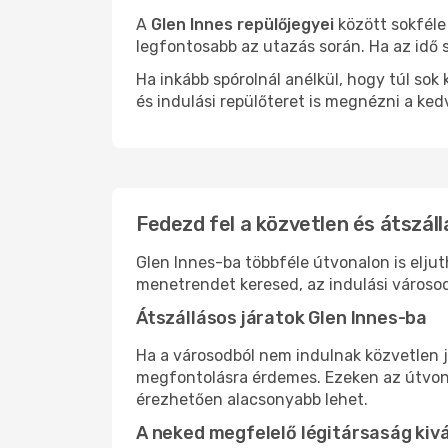
A
Glen Innes repülőjegyei
között sokféle
legfontosabb az utazás során. Ha az idő s
Ha inkább spórolnál anélkül, hogy túl s
és indulási repülőteret is megnézni a ked
Fedezd fel a közvetlen és átszáll
Glen Innes-ba többféle útvonalon is eljut
menetrendet keresed, az indulási városod
Átszállásos járatok Glen Innes-ba
Ha a városodból nem indulnak közvetlen j
megfontolásra érdemes. Ezeken az útvonal
érezhetően alacsonyabb lehet.
A neked megfelelő légitársaság kiv