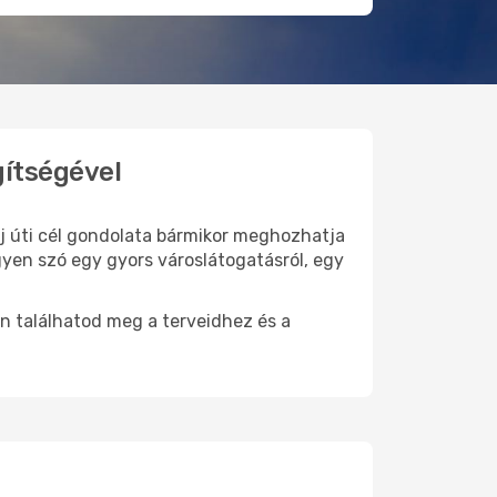
gítségével
új úti cél gondolata bármikor meghozhatja
gyen szó egy gyors városlátogatásról, egy
n találhatod meg a terveidhez és a