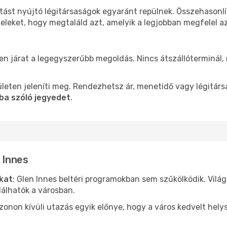
atást nyújtó légitársaságok egyaránt repülnek. Összehasonl
teleket, hogy megtaláld azt, amelyik a legjobban megfelel 
len járat a legegyszerűbb megoldás. Nincs átszállóterminál,
leten jeleníti meg. Rendezhetsz ár, menetidő vagy légitárs
-ba szóló jegyedet
.
 Innes
ókat
: Glen Innes beltéri programokban sem szűkölködik. Vilá
álhatók a városban.
ezonon kívüli utazás egyik előnye, hogy a város kedvelt hel