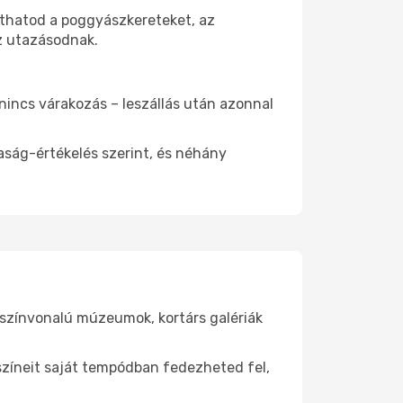
íthatod a poggyászkereteket, az
az utazásodnak.
 nincs várakozás – leszállás után azonnal
aság-értékelés szerint, és néhány
gszínvonalú múzeumok, kortárs galériák
yszíneit saját tempódban fedezheted fel,