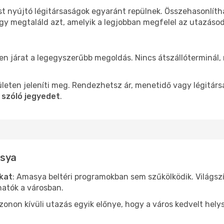
st nyújtó légitársaságok egyaránt repülnek. Összehasonlíth
ogy megtaláld azt, amelyik a legjobban megfelel az utazáso
len járat a legegyszerűbb megoldás. Nincs átszállóterminál,
leten jeleníti meg. Rendezhetsz ár, menetidő vagy légitárs
 szóló jegyedet
.
asya
ókat
: Amasya beltéri programokban sem szűkölködik. Világsz
hatók a városban.
ezonon kívüli utazás egyik előnye, hogy a város kedvelt hel