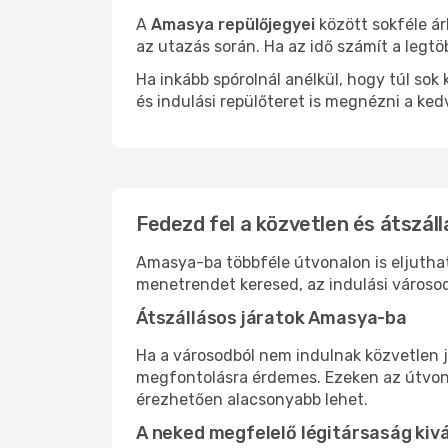
A
Amasya repülőjegyei
között sokféle ár
az utazás során. Ha az idő számít a legtö
Ha inkább spórolnál anélkül, hogy túl s
és indulási repülőteret is megnézni a ked
Fedezd fel a közvetlen és átszál
Amasya-ba többféle útvonalon is eljuthats
menetrendet keresed, az indulási városod
Átszállásos járatok Amasya-ba
Ha a városodból nem indulnak közvetlen 
megfontolásra érdemes. Ezeken az útvonal
érezhetően alacsonyabb lehet.
A neked megfelelő légitársaság kiv