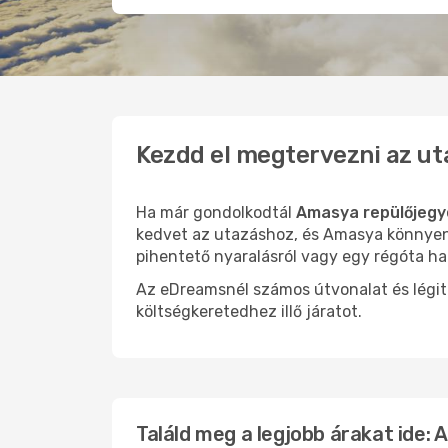
Kezdd el megtervezni az u
Ha már gondolkodtál
Amasya repülőjegy
kedvet az utazáshoz, és Amasya könnyen o
pihentető nyaralásról vagy egy régóta ha
Az eDreamsnél számos útvonalat és légit
költségkeretedhez illő járatot.
Találd meg a legjobb árakat ide: