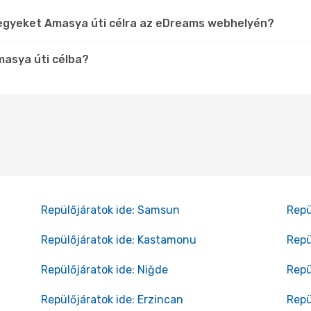
jegyeket Amasya úti célra az eDreams webhelyén?
masya úti célba?
Repülőjáratok ide: Samsun
Repü
Repülőjáratok ide: Kastamonu
Repü
Repülőjáratok ide: Niğde
Repü
Repülőjáratok ide: Erzincan
Repü