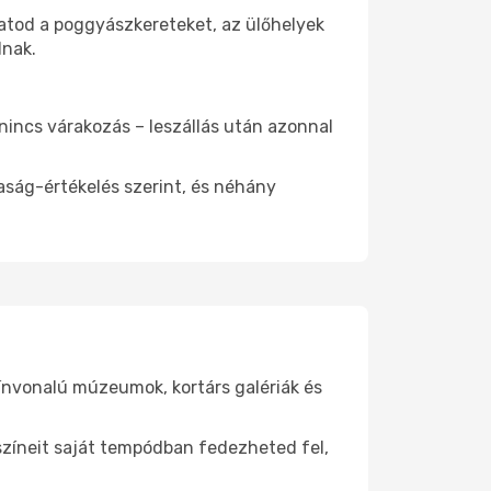
atod a poggyászkereteket, az ülőhelyek
dnak.
 nincs várakozás – leszállás után azonnal
aság-értékelés szerint, és néhány
ínvonalú múzeumok, kortárs galériák és
yszíneit saját tempódban fedezheted fel,