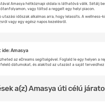
stával Amasya hétköznapi oldala is láthatóvá válik. Sétálj 
zőtanfolyamon, vagy töltsd a reggelt egy helyi piacon.
 utazási időszak alkalmas arra, hogy lelassíts. A wellness-
sról vagy egy egész napos kezelésről.
 ide: Amasya
ted az eDreams segítségével. Foglald le egy helyen a repü
felelő dátumokat, és alakítsd az utazást a saját terveidhez
sek a(z) Amasya úti célú járat