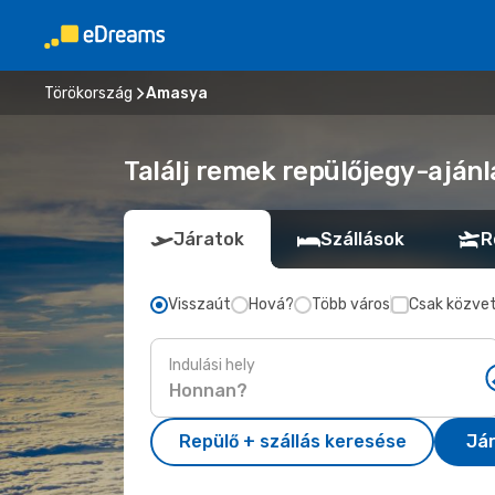
Törökország
Amasya
Találj remek repülőjegy-aján
Járatok
Szállások
R
Visszaút
Hová?
Több város
Csak közvet
Indulási hely
Repülő + szállás keresése
Já