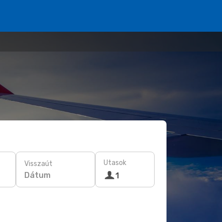
Utasok
Visszaút
Dátum
1