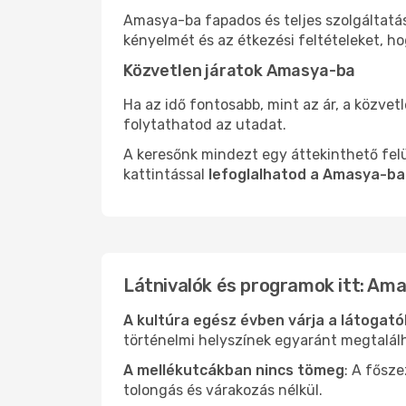
Amasya-ba fapados és teljes szolgáltatá
kényelmét és az étkezési feltételeket, h
Közvetlen járatok Amasya-ba
Ha az idő fontosabb, mint az ár, a közvet
folytathatod az utadat.
A keresőnk mindezt egy áttekinthető felü
kattintással
lefoglalhatod a Amasya-ba
Látnivalók és programok itt: Am
A kultúra egész évben várja a látogat
történelmi helyszínek egyaránt megtalál
A mellékutcákban nincs tömeg
: A fősz
tolongás és várakozás nélkül.