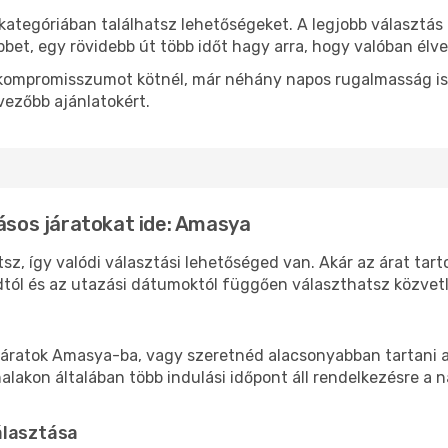
kategóriában találhatsz lehetőségeket. A legjobb választás
bbet, egy rövidebb út több időt hagy arra, hogy valóban élve
ok kompromisszumot kötnél, már néhány napos rugalmasság is
vezőbb ajánlatokért.
lásos járatokat ide: Amasya
z, így valódi választási lehetőséged van. Akár az árat tart
tól és az utazási dátumoktól függően választhatsz közvetle
járatok Amasya-ba, vagy szeretnéd alacsonyabban tartani a 
akon általában több indulási időpont áll rendelkezésre a na
álasztása