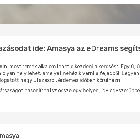
tazásodat ide: Amasya az eDreams segít
ein
, most remek alkalom lehet elkezdeni a keresést. Egy új
lyan hely lehet, amelyet nehéz kiverni a fejedből. Legyen 
logatott nagy utazásról, érdemes időben körülnézni.
ársaságot hasonlíthatsz össze egy helyen, így egyszerűbbe
 Amasya