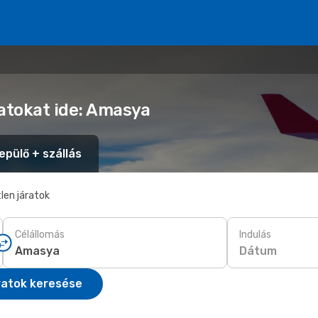
latokat ide: Amasya
epülő + szállás
len járatok
Célállomás
Indulás
Dátum
ratok keresése