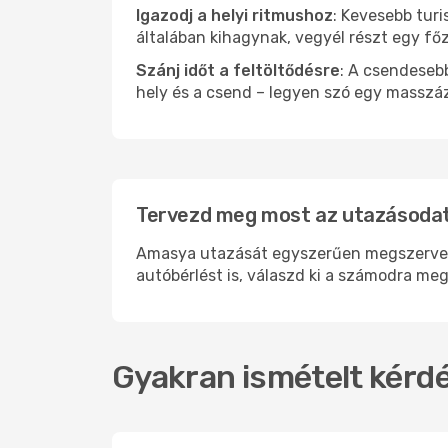
Igazodj a helyi ritmushoz
: Kevesebb turi
általában kihagynak, vegyél részt egy fő
Szánj időt a feltöltődésre
: A csendesebb
hely és a csend – legyen szó egy masszáz
Tervezd meg most az utazásodat
Amasya utazását egyszerűen megszervezhe
autóbérlést is, válaszd ki a számodra meg
Gyakran ismételt kérdé