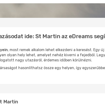
azásodat ide: St Martin az eDreams seg
gyein
, most remek alkalom lehet elkezdeni a keresést. Egy ú
yen olyan hely lehet, amelyet nehéz kiverni a fejedből. Leg
logatott nagy utazásról, érdemes időben körülnézni.
ársaságot hasonlíthatsz össze egy helyen, így egyszerűbbe
St Martin