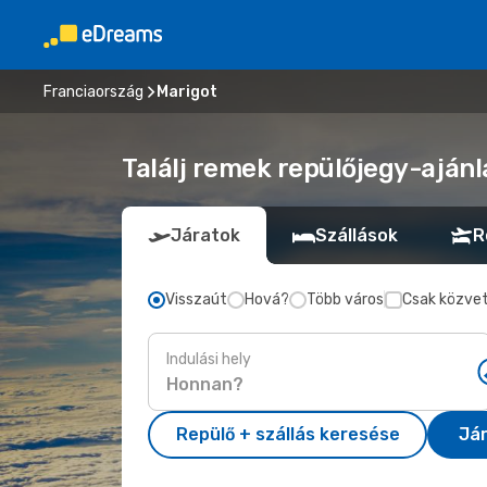
Franciaország
Marigot
Találj remek repülőjegy-ajánl
Járatok
Szállások
R
Visszaút
Hová?
Több város
Csak közvet
Indulási hely
Repülő + szállás keresése
Já