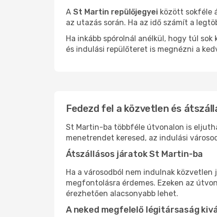
A
St Martin repülőjegyei
között sokféle 
az utazás során. Ha az idő számít a legtö
Ha inkább spórolnál anélkül, hogy túl s
és indulási repülőteret is megnézni a ked
Fedezd fel a közvetlen és átszáll
St Martin-ba többféle útvonalon is eljuth
menetrendet keresed, az indulási városod
Átszállásos járatok St Martin-ba
Ha a városodból nem indulnak közvetlen j
megfontolásra érdemes. Ezeken az útvonal
érezhetően alacsonyabb lehet.
A neked megfelelő légitársaság kiv