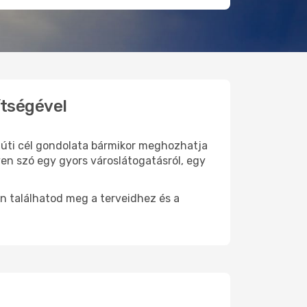
ítségével
j úti cél gondolata bármikor meghozhatja
yen szó egy gyors városlátogatásról, egy
n találhatod meg a terveidhez és a