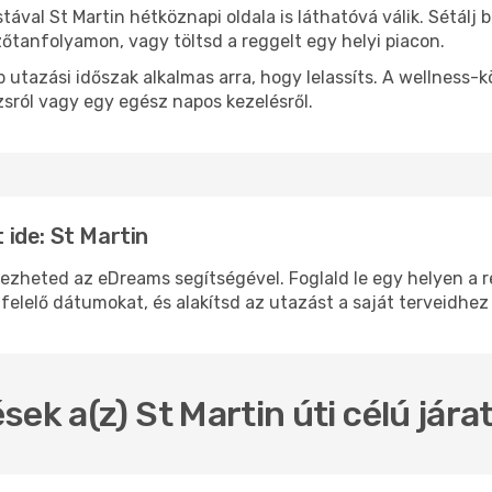
stával St Martin hétköznapi oldala is láthatóvá válik. Sétál
zőtanfolyamon, vagy töltsd a reggelt egy helyi piacon.
 utazási időszak alkalmas arra, hogy lelassíts. A wellness-
sról vagy egy egész napos kezelésről.
ide: St Martin
heted az eDreams segítségével. Foglald le egy helyen a rep
felelő dátumokat, és alakítsd az utazást a saját terveidhez
sek a(z) St Martin úti célú jár