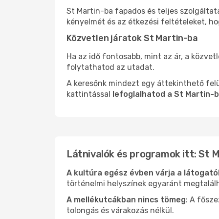
St Martin-ba fapados és teljes szolgálta
kényelmét és az étkezési feltételeket, h
Közvetlen járatok St Martin-ba
Ha az idő fontosabb, mint az ár, a közvet
folytathatod az utadat.
A keresőnk mindezt egy áttekinthető felü
kattintással
lefoglalhatod a St Martin-
Látnivalók és programok itt: St 
A kultúra egész évben várja a látogat
történelmi helyszínek egyaránt megtalál
A mellékutcákban nincs tömeg
: A fősz
tolongás és várakozás nélkül.