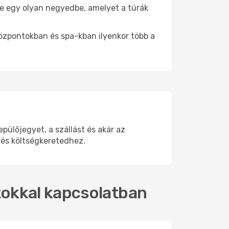
j be egy olyan negyedbe, amelyet a túrák
központokban és spa-kban ilyenkor több a
ülőjegyet, a szállást és akár az
 és költségkeretedhez.
atokkal kapcsolatban