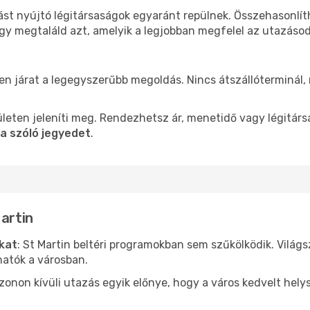
tást nyújtó légitársaságok egyaránt repülnek. Összehasonlí
ogy megtaláld azt, amelyik a legjobban megfelel az utazáso
len járat a legegyszerűbb megoldás. Nincs átszállóterminál,
leten jeleníti meg. Rendezhetsz ár, menetidő vagy légitárs
ba szóló jegyedet
.
Martin
ókat
: St Martin beltéri programokban sem szűkölködik. Világ
hatók a városban.
ezonon kívüli utazás egyik előnye, hogy a város kedvelt hel