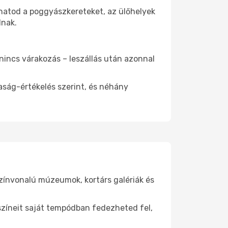
thatod a poggyászkereteket, az ülőhelyek
dnak.
 nincs várakozás – leszállás után azonnal
aság-értékelés szerint, és néhány
színvonalú múzeumok, kortárs galériák és
yszíneit saját tempódban fedezheted fel,