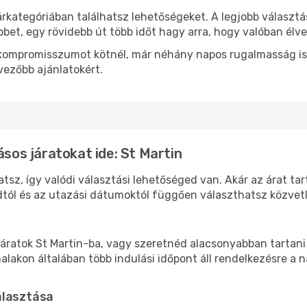
árkategóriában találhatsz lehetőségeket. A legjobb választ
bbet, egy rövidebb út több időt hagy arra, hogy valóban élve
ok kompromisszumot kötnél, már néhány napos rugalmasság is
vezőbb ajánlatokért.
ásos járatokat ide: St Martin
atsz, így valódi választási lehetőséged van. Akár az árat ta
tól és az utazási dátumoktól függően választhatsz közvetle
áratok St Martin-ba, vagy szeretnéd alacsonyabban tartani 
akon általában több indulási időpont áll rendelkezésre a na
álasztása