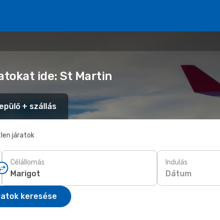
atokat ide: St Martin
epülő + szállás
len járatok
Célállomás
Indulás
Dátum
ratok keresése