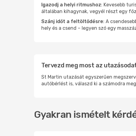
Igazodj a helyi ritmushoz
: Kevesebb turi
általában kihagynak, vegyél részt egy fő
Szánj időt a feltöltődésre
: A csendesebb
hely és a csend – legyen szó egy masszáz
Tervezd meg most az utazásodat 
St Martin utazását egyszerűen megszervez
autóbérlést is, válaszd ki a számodra meg
Gyakran ismételt kérdé