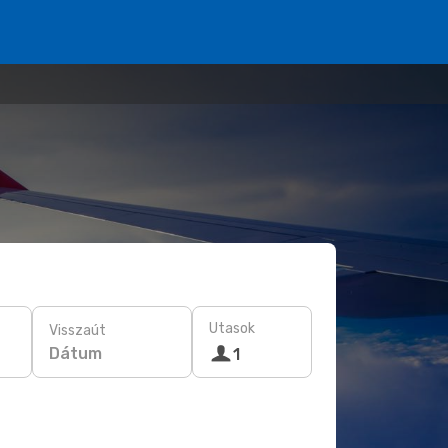
Utasok
Visszaút
Dátum
1