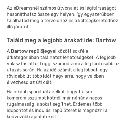
Az eDreamsnél számos útvonalat és légitársaságot
hasonlíthatsz össze egy helyen, így egyszerűbben
találhatod meg a terveidhez és a költségkeretedhez
illő járatot.
Találd meg a legjobb árakat ide: Bartow
A
Bartow repülőjegyei
között sokféle
árkategóriában találhatsz lehetőségeket. A legjobb
választás attól függ, számodra mi a legfontosabb az
utazás során. Ha az idő számít a legtöbbet, egy
rövidebb út több időt hagy arra, hogy valóban
élvezhesd az úti célt.
Ha inkább spórolnál anélkül, hogy túl sok
kompromisszumot kötnél, már néhány napos
rugalmasság is sokat segíthet. Érdemes több
időpontot és indulási repülőteret is megnézni a
kedvezőbb ajánlatokért.