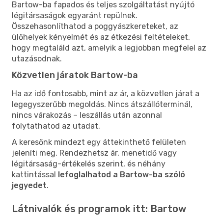
Bartow-ba fapados és teljes szolgáltatást nyújtó
légitársaságok egyaránt repülnek.
Összehasonlíthatod a poggyászkereteket, az
ülőhelyek kényelmét és az étkezési feltételeket,
hogy megtaláld azt, amelyik a legjobban megfelel az
utazásodnak.
Közvetlen járatok Bartow-ba
Ha az idő fontosabb, mint az ár, a közvetlen járat a
legegyszerűbb megoldás. Nincs átszállóterminál,
nincs várakozás – leszállás után azonnal
folytathatod az utadat.
A keresőnk mindezt egy áttekinthető felületen
jeleníti meg. Rendezhetsz ár, menetidő vagy
légitársaság-értékelés szerint, és néhány
kattintással
lefoglalhatod a Bartow-ba szóló
jegyedet
.
Látnivalók és programok itt: Bartow