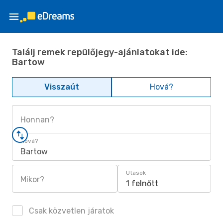
Találj remek repülőjegy-ajánlatokat ide:
Bartow
Visszaút
Hová?
Honnan?
Hová?
Bartow
Utasok
Mikor?
1 felnőtt
Csak közvetlen járatok