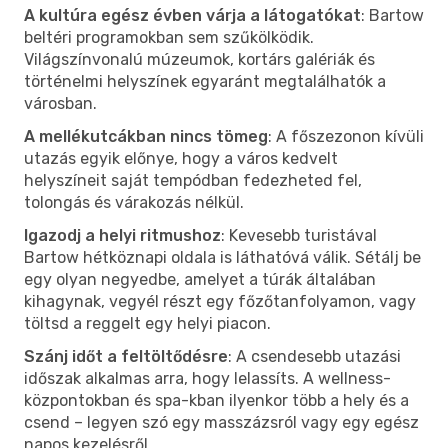
A kultúra egész évben várja a látogatókat
: Bartow
beltéri programokban sem szűkölködik.
Világszínvonalú múzeumok, kortárs galériák és
történelmi helyszínek egyaránt megtalálhatók a
városban.
A mellékutcákban nincs tömeg
: A főszezonon kívüli
utazás egyik előnye, hogy a város kedvelt
helyszíneit saját tempódban fedezheted fel,
tolongás és várakozás nélkül.
Igazodj a helyi ritmushoz
: Kevesebb turistával
Bartow hétköznapi oldala is láthatóvá válik. Sétálj be
egy olyan negyedbe, amelyet a túrák általában
kihagynak, vegyél részt egy főzőtanfolyamon, vagy
töltsd a reggelt egy helyi piacon.
Szánj időt a feltöltődésre
: A csendesebb utazási
időszak alkalmas arra, hogy lelassíts. A wellness-
központokban és spa-kban ilyenkor több a hely és a
csend – legyen szó egy masszázsról vagy egy egész
napos kezelésről.