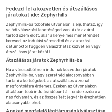
Fedezd fel a közvetlen és átszállásos
járatokat ide: Zephyrhills
Zephyrhills-ba többféle útvonalon is eljuthatsz, így
valódi választási lehetőséged van. Akár az árat
tartod szem előtt, akár a kényelmes menetrendet
keresed, az indulási városodtól és az utazási
dátumoktól függően választhatsz közvetlen vagy
átszállásos járat között.
Átszállásos járatok Zephyrhills-ba
Ha a városodból nem indulnak közvetlen járatok
Zephyrhills-ba, vagy szeretnéd alacsonyabban
tartani a költségeket, az átszállásos útvonal
megfontolásra érdemes. Ezeken az útvonalakon
általában több indulási időpont áll rendelkezésre a
nap folyamán, és az összesített jegyár is érezhetően
alacsonyabb lehet.
A neked megfelelő légitársaság kiválasztása