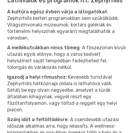
Látnivalók és programok itt: Zephyrhills
A kultúra egész évben várja a látogatókat
:
Zephyrhills beltéri programokban sem szűkölködik.
Világszínvonalú múzeumok, kortárs galériák és
történelmi helyszínek egyaránt megtalálhatók a
városban.
A mellékutcákban nincs tömeg
: A főszezonon kívüli
utazás egyik előnye, hogy a város kedvelt
helyszíneit saját tempódban fedezheted fel,
tolongás és várakozás nélkül.
Igazodj a helyi ritmushoz
: Kevesebb turistával
Zephyrhills hétköznapi oldala is láthatóvá válik.
Sétálj be egy olyan negyedbe, amelyet a túrák
általában kihagynak, vegyél részt egy
főzőtanfolyamon, vagy töltsd a reggelt egy helyi
piacon.
Szánj időt a feltöltődésre
: A csendesebb utazási
időszak alkalmas arra, hogy lelassíts. A wellness-
központokban és spa-kban ilyenkor több a hely és a