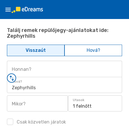
Találj remek repülőjegy-ajánlatokat ide:
Zephyrhills
Visszaút
Hová?
Honnan?
Hová?
Zephyrhills
Utasok
Mikor?
1 felnőtt
Csak közvetlen járatok