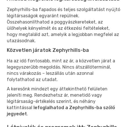
Zephyrhills-ba fapados és teljes szolgáltatást nyújtó
légitársaságok egyaránt repülnek.
Összehasonlíthatod a poggyászkereteket, az
ülőhelyek kényelmét és az étkezési feltételeket,
hogy megtaláld azt, amelyik a legjobban megfelel az
utazásodnak.
Közvetlen járatok Zephyrhills-ba
Ha az idő fontosabb, mint az ár, a közvetlen járat a
legegyszerűbb megoldás. Nincs átszállóterminál,
nincs várakozás – leszállás után azonnal
folytathatod az utadat.
A keresőnk mindezt egy áttekinthető felületen
jeleníti meg. Rendezhetsz ár, menetidő vagy
légitársaság-értékelés szerint, és néhány
kattintással
lefoglalhatod a Zephyrhills-ba szóló
jegyedet
.