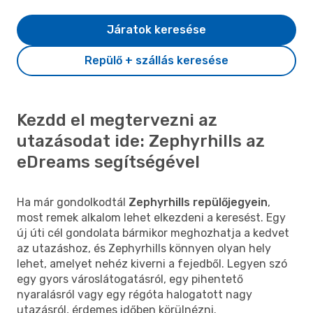
Járatok keresése
Repülő + szállás keresése
Kezdd el megtervezni az
utazásodat ide: Zephyrhills az
eDreams segítségével
Ha már gondolkodtál
Zephyrhills repülőjegyein
,
most remek alkalom lehet elkezdeni a keresést. Egy
új úti cél gondolata bármikor meghozhatja a kedvet
az utazáshoz, és Zephyrhills könnyen olyan hely
lehet, amelyet nehéz kiverni a fejedből. Legyen szó
egy gyors városlátogatásról, egy pihentető
nyaralásról vagy egy régóta halogatott nagy
utazásról, érdemes időben körülnézni.