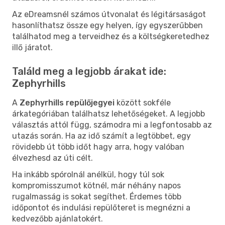
Az eDreamsnél számos útvonalat és légitársaságot
hasonlíthatsz össze egy helyen, így egyszerűbben
találhatod meg a terveidhez és a költségkeretedhez
illő járatot.
Találd meg a legjobb árakat ide:
Zephyrhills
A
Zephyrhills repülőjegyei
között sokféle
árkategóriában találhatsz lehetőségeket. A legjobb
választás attól függ, számodra mi a legfontosabb az
utazás során. Ha az idő számít a legtöbbet, egy
rövidebb út több időt hagy arra, hogy valóban
élvezhesd az úti célt.
Ha inkább spórolnál anélkül, hogy túl sok
kompromisszumot kötnél, már néhány napos
rugalmasság is sokat segíthet. Érdemes több
időpontot és indulási repülőteret is megnézni a
kedvezőbb ajánlatokért.