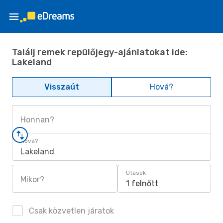
Találj remek repülőjegy-ajánlatokat ide:
Lakeland
Visszaút
Hová?
Honnan?
Hová?
Lakeland
Utasok
Mikor?
1 felnőtt
Csak közvetlen járatok