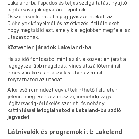
Lakeland-ba fapados és teljes szolgáltatást nyújtó
légitársaságok egyaránt repülnek.
Összehasonlíthatod a poggyászkereteket, az
ülőhelyek kényelmét és az étkezési feltételeket,
hogy megtaláld azt, amelyik a legjobban megfelel az
utazásodnak.
Közvetlen járatok Lakeland-ba
Ha az idő fontosabb, mint az ár, a közvetlen járat a
legegyszerűbb megoldás. Nincs átszállóterminál,
nincs várakozás – leszállás után azonnal
folytathatod az utadat.
A keresőnk mindezt egy áttekinthető felületen
jeleníti meg. Rendezhetsz ár, menetidő vagy
légitársaság-értékelés szerint, és néhány
kattintással
lefoglalhatod a Lakeland-ba szóló
jegyedet
.
Látnivalók és programok itt: Lakeland