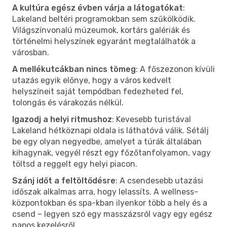
A kultúra egész évben várja a látogatókat
:
Lakeland beltéri programokban sem szűkölködik.
Világszínvonalú múzeumok, kortárs galériák és
történelmi helyszínek egyaránt megtalálhatók a
városban.
A mellékutcákban nincs tömeg
: A főszezonon kívüli
utazás egyik előnye, hogy a város kedvelt
helyszíneit saját tempódban fedezheted fel,
tolongás és várakozás nélkül.
Igazodj a helyi ritmushoz
: Kevesebb turistával
Lakeland hétköznapi oldala is láthatóvá válik. Sétálj
be egy olyan negyedbe, amelyet a túrák általában
kihagynak, vegyél részt egy főzőtanfolyamon, vagy
töltsd a reggelt egy helyi piacon.
Szánj időt a feltöltődésre
: A csendesebb utazási
időszak alkalmas arra, hogy lelassíts. A wellness-
központokban és spa-kban ilyenkor több a hely és a
csend – legyen szó egy masszázsról vagy egy egész
napos kezelésről.