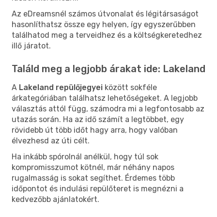
Az eDreamsnél számos útvonalat és légitársaságot
hasonlíthatsz össze egy helyen, így egyszerűbben
találhatod meg a terveidhez és a költségkeretedhez
illő járatot.
Találd meg a legjobb árakat ide: Lakeland
A
Lakeland repülőjegyei
között sokféle
árkategóriában találhatsz lehetőségeket. A legjobb
választás attól függ, számodra mi a legfontosabb az
utazás során. Ha az idő számít a legtöbbet, egy
rövidebb út több időt hagy arra, hogy valóban
élvezhesd az úti célt.
Ha inkább spórolnál anélkül, hogy túl sok
kompromisszumot kötnél, már néhány napos
rugalmasság is sokat segíthet. Érdemes több
időpontot és indulási repülőteret is megnézni a
kedvezőbb ajánlatokért.