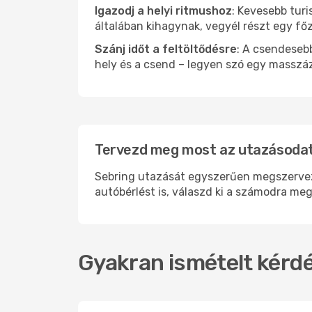
Igazodj a helyi ritmushoz
: Kevesebb turi
általában kihagynak, vegyél részt egy fő
Szánj időt a feltöltődésre
: A csendesebb
hely és a csend – legyen szó egy masszáz
Tervezd meg most az utazásodat 
Sebring utazását egyszerűen megszervezhe
autóbérlést is, válaszd ki a számodra meg
Gyakran ismételt kérdé