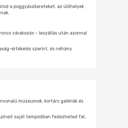
atod a poggyászkereteket, az ülőhelyek
dnak.
 nincs várakozás – leszállás után azonnal
aság-értékelés szerint, és néhány
ínvonalú múzeumok, kortárs galériák és
yszíneit saját tempódban fedezheted fel,