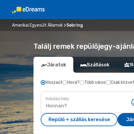
Amerikai Egyesült Államok
Sebring
Találj remek repülőjegy-ajánl
Járatok
Szállások
R
Visszaút
Hová?
Több város
Csak közvet
Indulási hely
Repülő + szállás keresése
Já