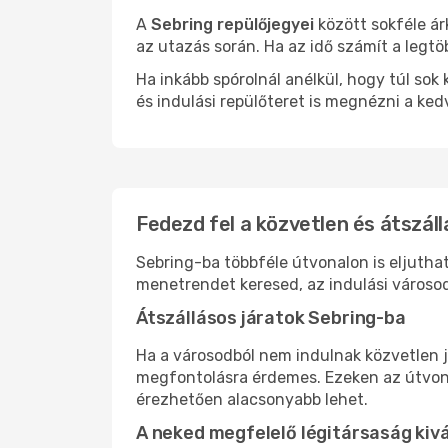
A
Sebring repülőjegyei
között sokféle ár
az utazás során. Ha az idő számít a legtö
Ha inkább spórolnál anélkül, hogy túl s
és indulási repülőteret is megnézni a ked
Fedezd fel a közvetlen és átszáll
Sebring-ba többféle útvonalon is eljuthat
menetrendet keresed, az indulási városod
Átszállásos járatok Sebring-ba
Ha a városodból nem indulnak közvetlen j
megfontolásra érdemes. Ezeken az útvonal
érezhetően alacsonyabb lehet.
A neked megfelelő légitársaság kiv