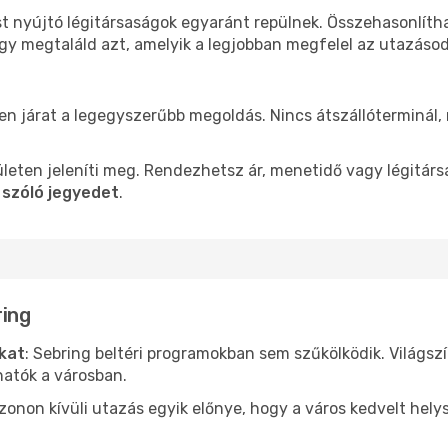
st nyújtó légitársaságok egyaránt repülnek. Összehasonlíth
ogy megtaláld azt, amelyik a legjobban megfelel az utazáso
len járat a legegyszerűbb megoldás. Nincs átszállóterminál,
leten jeleníti meg. Rendezhetsz ár, menetidő vagy légitárs
 szóló jegyedet
.
ring
ókat
: Sebring beltéri programokban sem szűkölködik. Világsz
hatók a városban.
ezonon kívüli utazás egyik előnye, hogy a város kedvelt hel