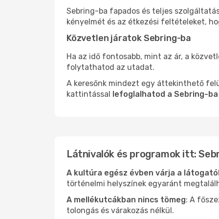
Sebring-ba fapados és teljes szolgáltatá
kényelmét és az étkezési feltételeket, h
Közvetlen járatok Sebring-ba
Ha az idő fontosabb, mint az ár, a közvet
folytathatod az utadat.
A keresőnk mindezt egy áttekinthető felü
kattintással
lefoglalhatod a Sebring-ba
Látnivalók és programok itt: Seb
A kultúra egész évben várja a látogat
történelmi helyszínek egyaránt megtalál
A mellékutcákban nincs tömeg
: A fősz
tolongás és várakozás nélkül.