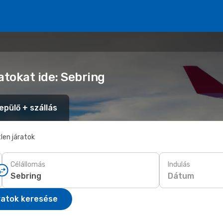
atokat ide: Sebring
epülő + szállás
len járatok
Célállomás
Indulás
Dátum
ratok keresése