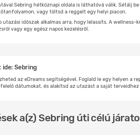
stával Sebring hétköznapi oldala is láthatóvá válik. Sétálj 
zőtanfolyamon, vagy töltsd a reggelt egy helyi piacon.
 utazási időszak alkalmas arra, hogy lelassíts. A wellness-
sról vagy egy egész napos kezelésről.
ide: Sebring
ted az eDreams segítségével. Foglald le egy helyen a repü
felelő dátumokat, és alakítsd az utazást a saját terveidhez
sek a(z) Sebring úti célú jára