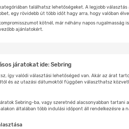
kategóriában találhatsz lehetőségeket. A legjobb választás
bbet, egy rövidebb út több időt hagy arra, hogy valóban élve
ok kompromisszumot kötnél, már néhány napos rugalmasság is
vezőbb ajánlatokért.
ásos járatokat ide: Sebring
sz, így valódi választási lehetőséged van. Akár az árat tart
tól és az utazási dátumoktól függően választhatsz közvetle
áratok Sebring-ba, vagy szeretnéd alacsonyabban tartani a 
akon általában több indulási időpont áll rendelkezésre a na
álasztása