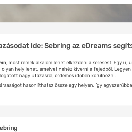
azásodat ide: Sebring az eDreams segít
ein
, most remek alkalom lehet elkezdeni a keresést. Egy új 
olyan hely lehet, amelyet nehéz kiverni a fejedből. Legyen 
logatott nagy utazásról, érdemes időben körülnézni.
ársaságot hasonlíthatsz össze egy helyen, így egyszerűbbe
Sebring