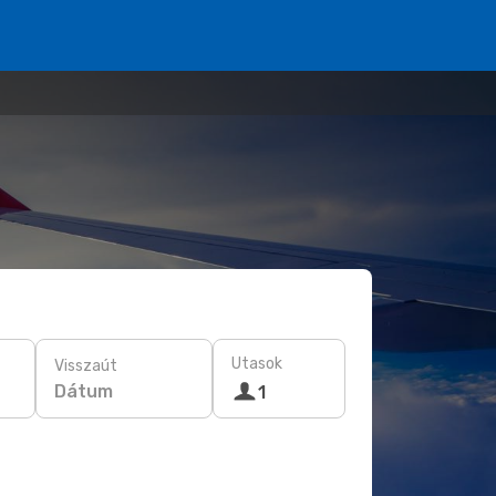
Utasok
Visszaút
Dátum
1