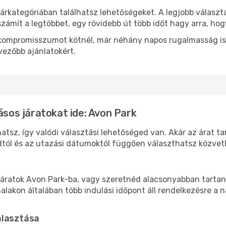
árkategóriában találhatsz lehetőségeket. A legjobb választ
zámít a legtöbbet, egy rövidebb út több időt hagy arra, hog
ok kompromisszumot kötnél, már néhány napos rugalmasság is
vezőbb ajánlatokért.
ásos járatokat ide: Avon Park
atsz, így valódi választási lehetőséged van. Akár az árat t
tól és az utazási dátumoktól függően választhatsz közvetle
áratok Avon Park-ba, vagy szeretnéd alacsonyabban tartani 
akon általában több indulási időpont áll rendelkezésre a na
álasztása