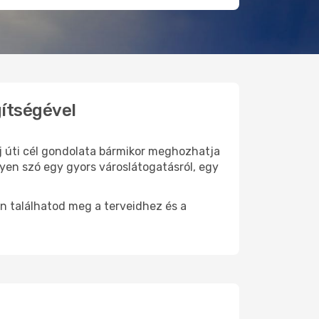
gítségével
új úti cél gondolata bármikor meghozhatja
yen szó egy gyors városlátogatásról, egy
n találhatod meg a terveidhez és a