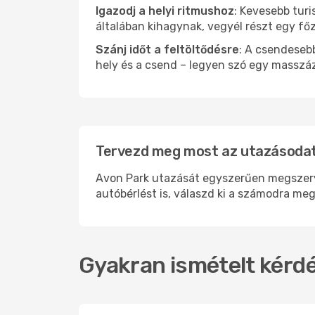
Igazodj a helyi ritmushoz
: Kevesebb turi
általában kihagynak, vegyél részt egy fő
Szánj időt a feltöltődésre
: A csendesebb
hely és a csend – legyen szó egy masszáz
Tervezd meg most az utazásodat 
Avon Park utazását egyszerűen megszervez
autóbérlést is, válaszd ki a számodra meg
Gyakran ismételt kérdé