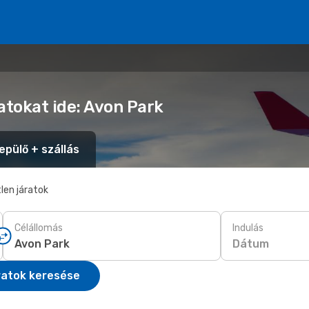
atokat ide: Avon Park
epülő + szállás
len járatok
Célállomás
Indulás
Dátum
ratok keresése