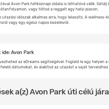
stával Avon Park hétköznapi oldala is láthatóvá válik. Sétál
zőtanfolyamon, vagy töltsd a reggelt egy helyi piacon.
 utazási időszak alkalmas arra, hogy lelassíts. A wellness-
sról vagy egy egész napos kezelésről.
ide: Avon Park
heted az eDreams segítségével. Foglald le egy helyen a re
felelő dátumokat, és alakítsd az utazást a saját terveidhez
sek a(z) Avon Park úti célú já