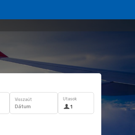
Utasok
Visszaút
Dátum
1