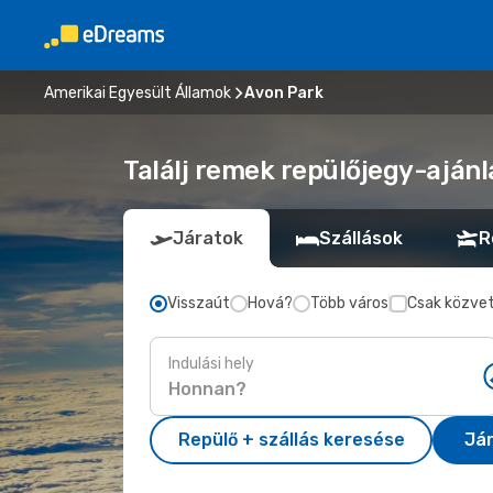
Amerikai Egyesült Államok
Avon Park
Találj remek repülőjegy-ajánl
Járatok
Szállások
R
Visszaút
Hová?
Több város
Csak közvet
Indulási hely
Repülő + szállás keresése
Já