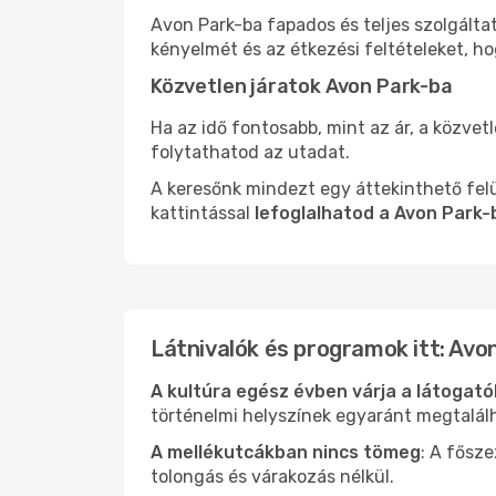
Avon Park-ba fapados és teljes szolgálta
kényelmét és az étkezési feltételeket, h
Közvetlen járatok Avon Park-ba
Ha az idő fontosabb, mint az ár, a közvet
folytathatod az utadat.
A keresőnk mindezt egy áttekinthető felü
kattintással
lefoglalhatod a Avon Park-
Látnivalók és programok itt: Avo
A kultúra egész évben várja a látogat
történelmi helyszínek egyaránt megtalál
A mellékutcákban nincs tömeg
: A fősz
tolongás és várakozás nélkül.