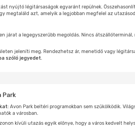
tást nyújtó légitársaságok egyaránt repülnek. Összehasonl
ogy megtaláld azt, amelyik a legjobban megfelel az utazáso
len járat a legegyszerűbb megoldás. Nincs átszállóterminál,
leten jeleníti meg. Rendezhetsz ár, menetidő vagy légitárs
ba szóló jegyedet
.
n Park
ókat
: Avon Park beltéri programokban sem szűkölködik. Vilá
hatók a városban.
ezonon kívüli utazás egyik előnye, hogy a város kedvelt hel