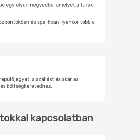
j be egy olyan negyedbe, amelyet a túrák
központokban és spa-kban ilyenkor több a
pülőjegyet, a szállást és akár az
 és költségkeretedhez.
ratokkal kapcsolatban