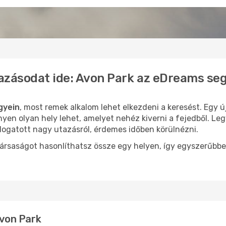
azásodat ide: Avon Park az eDreams se
gyein
, most remek alkalom lehet elkezdeni a keresést. Egy 
yen olyan hely lehet, amelyet nehéz kiverni a fejedből. Leg
logatott nagy utazásról, érdemes időben körülnézni.
ársaságot hasonlíthatsz össze egy helyen, így egyszerűbbe
Avon Park