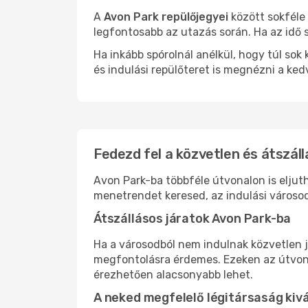
A
Avon Park repülőjegyei
között sokféle 
legfontosabb az utazás során. Ha az idő s
Ha inkább spórolnál anélkül, hogy túl s
és indulási repülőteret is megnézni a ked
Fedezd fel a közvetlen és átszáll
Avon Park-ba többféle útvonalon is eljuth
menetrendet keresed, az indulási városod
Átszállásos járatok Avon Park-ba
Ha a városodból nem indulnak közvetlen j
megfontolásra érdemes. Ezeken az útvonal
érezhetően alacsonyabb lehet.
A neked megfelelő légitársaság kiv