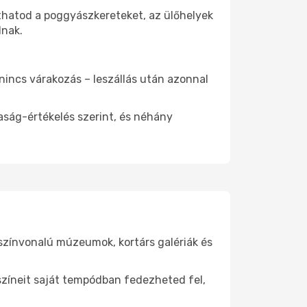
íthatod a poggyászkereteket, az ülőhelyek
dnak.
 nincs várakozás – leszállás után azonnal
aság-értékelés szerint, és néhány
gszínvonalú múzeumok, kortárs galériák és
yszíneit saját tempódban fedezheted fel,