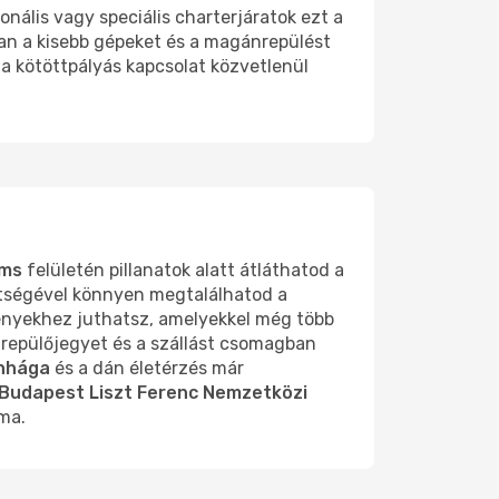
nális vagy speciális charterjáratok ezt a
an a kisebb gépeket és a magánrepülést
l a kötöttpályás kapcsolat közvetlenül
ms
felületén pillanatok alatt átláthatod a
ítségével könnyen megtalálhatod a
ényekhez juthatsz, amelyekkel még több
repülőjegyet és a szállást csomagban
nhága
és a dán életérzés már
Budapest Liszt Ferenc Nemzetközi
 ma.