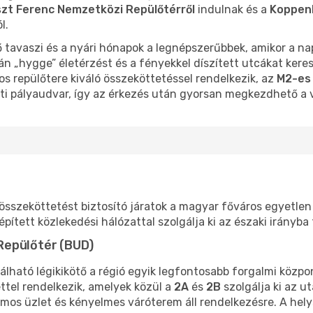
zt Ferenc Nemzetközi Repülőtérről
indulnak és a
Koppen
l.
 tavaszi és a nyári hónapok a legnépszerűbbek, amikor a na
n „hygge” életérzést és a fényekkel díszített utcákat keres
s repülőtere kiváló összeköttetéssel rendelkezik, az
M2-es
nti pályaudvar, így az érkezés után gyorsan megkezdhető a 
 összeköttetést biztosító járatok a magyar főváros egyetlen
pített közlekedési hálózattal szolgálja ki az északi irányba
Repülőtér (BUD)
álható légikikötő a régió egyik legfontosabb forgalmi közpo
ttel rendelkezik, amelyek közül a
2A
és
2B
szolgálja ki az u
ámos üzlet és kényelmes váróterem áll rendelkezésre. A he