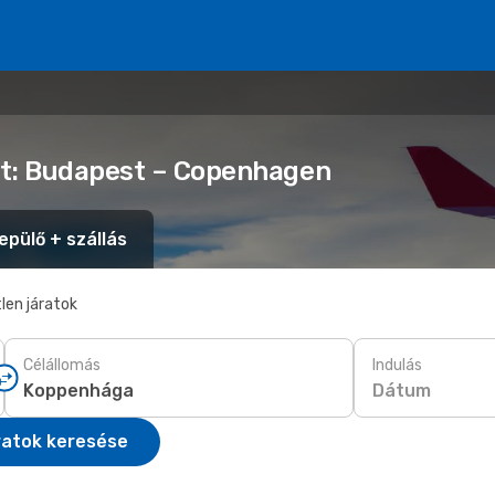
et: Budapest – Copenhagen
epülő + szállás
len járatok
Célállomás
Indulás
Dátum
ratok keresése