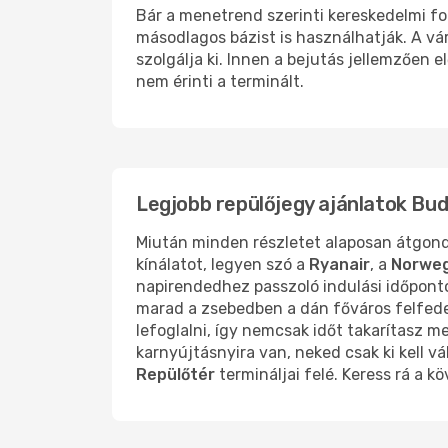
Bár a menetrend szerinti kereskedelmi for
másodlagos bázist is használhatják. A vá
szolgálja ki. Innen a bejutás jellemzően e
nem érinti a terminált.
Legjobb repülőjegy ajánlatok B
Miután minden részletet alaposan átgondo
kínálatot, legyen szó a
Ryanair
, a
Norweg
napirendedhez passzoló indulási időpont
marad a zsebedben a dán főváros felfede
lefoglalni, így nemcsak időt takarítasz 
karnyújtásnyira van, neked csak ki kell v
Repülőtér
termináljai felé. Keress rá a k