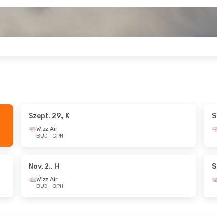
Szept. 29., K
S
10., Cs
- Szept. 14., H
Okt. 2., P
- Okt. 6.,
Wizz Air
BUD
- CPH
ir
Wizz Air
CPH
BUD
- CPH
ir
Wizz Air
BUD
CPH
- BUD
Nov. 2., H
S
Wizz Air
BUD
- CPH
., K
- Szept. 2., Sze
Okt. 15., Cs
- Okt. 
ir
Wizz Air
CPH
BUD
- CPH
ir
Wizz Air