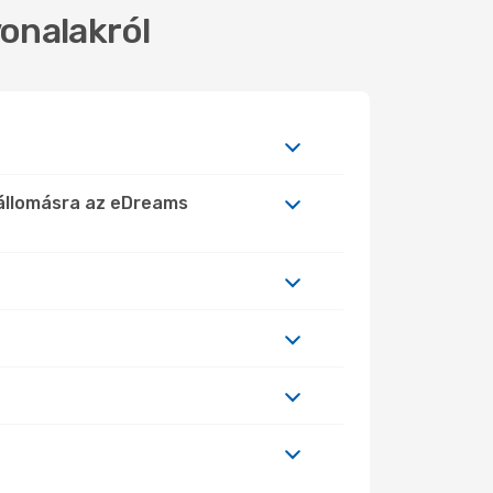
onalakról
lállomásra az eDreams