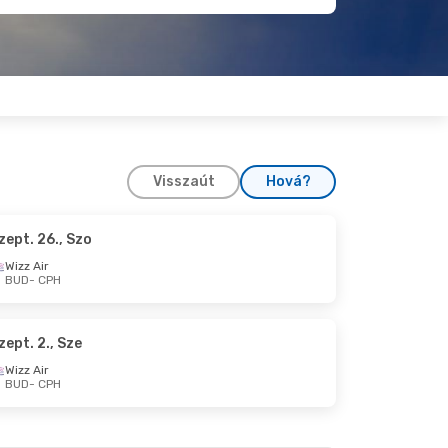
Visszaút
Hová?
zept. 26., Szo
 K
Wizz Air
BUD
- CPH
zept. 2., Sze
Wizz Air
BUD
- CPH
15., Cs