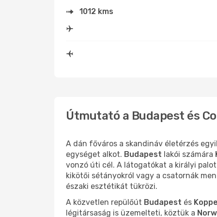
1012 kms
Útmutató a Budapest és Co
A dán főváros a skandináv életérzés egy
egységet alkot.
Budapest
lakói számára
vonzó úti cél. A látogatókat a királyi pa
kikötői sétányokról vagy a csatornák men
északi esztétikát tükrözi.
A közvetlen repülőút
Budapest
és
Kopp
légitársaság is üzemelteti, köztük a
Norw