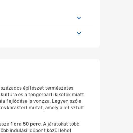
évszázados építészet természetes
kultúra és a tengerparti kikötők miatt
mia fejlődése is vonzza. Legyen szó a
s karaktert mutat, amely a letisztult
össze
1 óra 50 perc
. A járatokat több
több indulási időpont közül lehet