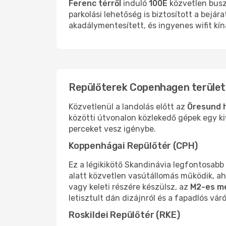
Ferenc térről
induló
100E
közvetlen busz
parkolási lehetőség is biztosított a bejá
akadálymentesített, és ingyenes wifit kín
Repülőterek Copenhagen terüle
Közvetlenül a landolás előtt az
Öresund 
közötti útvonalon közlekedő gépek egy k
perceket vesz igénybe.
Koppenhágai Repülőtér (CPH)
Ez a légikikötő Skandinávia legfontosab
alatt közvetlen vasútállomás működik, 
vagy keleti részére készülsz, az
M2-es m
letisztult dán dizájnról és a fapadlós vá
Roskildei Repülőtér (RKE)