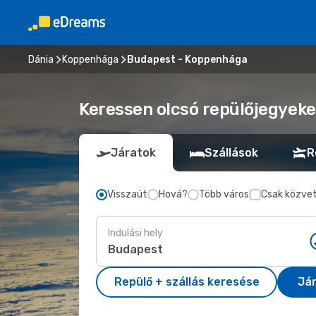
Dánia
Koppenhága
Budapest - Koppenhága
Keressen olcsó repülőjegyek
Járatok
Szállások
R
Visszaút
Hová?
Több város
Csak közvet
Indulási hely
Repülő + szállás keresése
Já