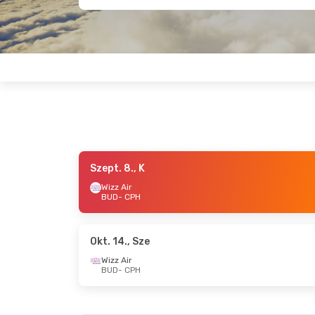
Szept. 8., K
Szept. 26., Szo
- Szept. 28., H
Szept. 
Wizz Air
BUD
- CPH
Wizz Air
Wizz A
BUD
- CPH
BUD
- 
Wizz Air
Wizz A
CPH
- BUD
CPH
- 
Okt. 14., Sze
Wizz Air
BUD
- CPH
Okt. 30., P
- Nov. 1., V
Szept. 1
Wizz Air
Wizz A
BUD
- CPH
BUD
- 
Wizz Air
Wizz A