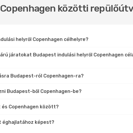
 Copenhagen közötti repülőútv
ndulási helyről Copenhagen célhelyre?
árú járatokat Budapest indulási helyről Copenhagen cé
rlásra Budapest-ról Copenhagen-ra?
ezni Budapest-ből Copenhagen-be?
st és Copenhagen között?
t éghajlatához képest?