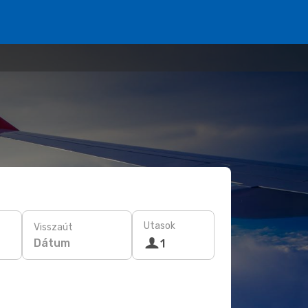
Utasok
Visszaút
Dátum
1