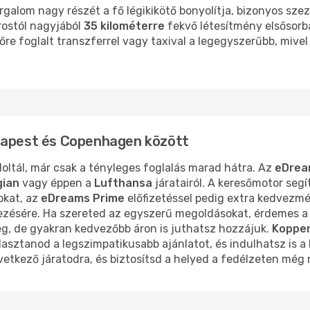
galom nagy részét a fő légikikötő bonyolítja, bizonyos szezo
rostól nagyjából
35 kilométerre
fekvő létesítmény elsősorb
lőre foglalt transzferrel vagy taxival a legegyszerűbb, mive
udapest és Copenhagen között
ltál, már csak a tényleges foglalás marad hátra. Az
eDrea
ian
vagy éppen a
Lufthansa
járatairól. A keresőmotor seg
okat, az
eDreams Prime
előfizetéssel pedig extra kedvezm
zésére. Ha szereted az egyszerű megoldásokat, érdemes a 
meg, de gyakran kedvezőbb áron is juthatsz hozzájuk.
Koppe
álasztanod a legszimpatikusabb ajánlatot, és indulhatsz is a
övetkező járatodra, és biztosítsd a helyed a fedélzeten még