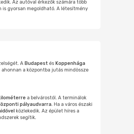
edik. Az autóval érkezők számára több
san is gyorsan megoldható. A létesítmény
özelségét. A
Budapest
és
Koppenhága
t, ahonnan a központba jutás mindössze
kilométerre
a belvárostól. A terminálok
özponti pályaudvarra
. Ha a város északi
idővel
közlekedik. Az épület híres a
ndszerek segítik.