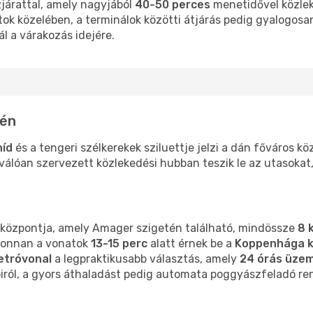
járattal, amely nagyjából
40-50 perces
menetidővel közlek
ratok közelében, a terminálok közötti átjárás pedig gyalogo
ál a várakozás idejére.
tén
híd
és a tengeri szélkerekek sziluettje jelzi a dán főváros k
iválóan szervezett közlekedési hubban teszik le az utasoka
b központja, amely Amager szigetén található, mindössze
8 
ahonnan a vonatok
13-15 perc
alatt érnek be a
Koppenhága k
etróvonal
a legpraktikusabb választás, amely
24 órás üzem
róiról, a gyors áthaladást pedig automata poggyászfeladó re