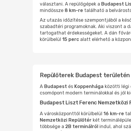
választani. A repülőgépek a
Budapest Lis
mindössze
8 km-re
található a belvárostó
Az utazás időzítése szempontjából a késő
szabadtéri programoknak. Aki viszont a dá
tartogathat érdekességeket. A dán főváro
körülbelül
15 perc
alatt elérhető a közpo
Repülőterek Budapest területén
A
Budapest
és
Koppenhága
közötti légi
csomópont modern terminálokkal és jól kié
Budapest Liszt Ferenc Nemzetközi 
A városközponttól körülbelül
16 km-re
tal
Nemzetközi Repülőtér
két terminálépüle
többsége a
2B terminálról
indul, ahol sz