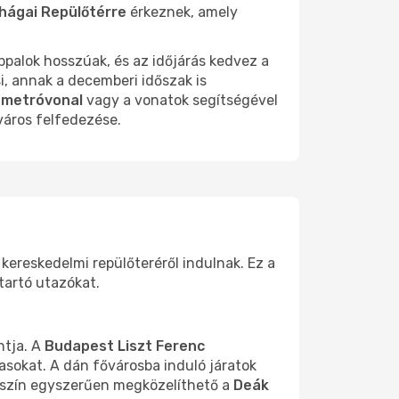
hágai Repülőtérre
érkeznek, amely
ppalok hosszúak, és az időjárás kedvez a
i, annak a decemberi időszak is
 metróvonal
vagy a vonatok segítségével
város felfedezése.
 kereskedelmi repülőteréről indulnak. Ez a
 tartó utazókat.
ntja. A
Budapest Liszt Ferenc
tasokat. A dán fővárosba induló járatok
lyszín egyszerűen megközelíthető a
Deák