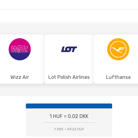
BUD
CPH
- BUD
Wizz Air
Lot Polish Airlines
Lufthansa
1 HUF = 0.02 DKK
1 DKK = 49.22 HUF