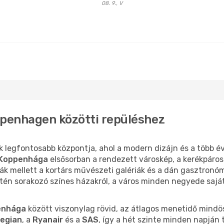
08. 9., V
penhagen közötti repüléshez
ik legfontosabb központja, ahol a modern dizájn és a több 
Koppenhága
elsősorban a rendezett városkép, a kerékpáros 
loták mellett a kortárs művészeti galériák és a dán gasztronó
tén sorakozó színes házakról, a város minden negyede sajáto
enhága
között viszonylag rövid, az átlagos menetidő mind
egian
, a
Ryanair
és a
SAS
, így a hét szinte minden napján 