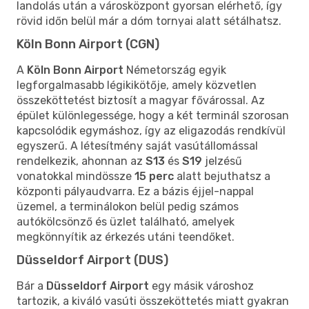
landolás után a városközpont gyorsan elérhető, így
rövid időn belül már a dóm tornyai alatt sétálhatsz.
Köln Bonn Airport (CGN)
A
Köln Bonn Airport
Németország egyik
legforgalmasabb légikikötője, amely közvetlen
összeköttetést biztosít a magyar fővárossal. Az
épület különlegessége, hogy a két terminál szorosan
kapcsolódik egymáshoz, így az eligazodás rendkívül
egyszerű. A létesítmény saját vasútállomással
rendelkezik, ahonnan az
S13
és
S19
jelzésű
vonatokkal mindössze
15 perc
alatt bejuthatsz a
központi pályaudvarra. Ez a bázis éjjel-nappal
üzemel, a terminálokon belül pedig számos
autókölcsönző és üzlet található, amelyek
megkönnyítik az érkezés utáni teendőket.
Düsseldorf Airport (DUS)
Bár a
Düsseldorf Airport
egy másik városhoz
tartozik, a kiváló vasúti összeköttetés miatt gyakran