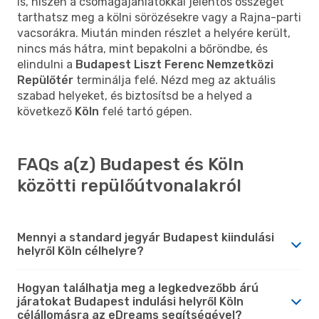
is, hiszen a csomagajánlatokkal jelentős összeget
tarthatsz meg a kölni sörözésekre vagy a Rajna-parti
vacsorákra. Miután minden részlet a helyére került,
nincs más hátra, mint bepakolni a bőröndbe, és
elindulni a
Budapest Liszt Ferenc Nemzetközi
Repülőtér
terminálja felé. Nézd meg az aktuális
szabad helyeket, és biztosítsd be a helyed a
következő
Köln
felé tartó gépen.
FAQs a(z) Budapest és Köln
közötti repülőútvonalakról
Mennyi a standard jegyár Budapest kiindulási
helyről Köln célhelyre?
Hogyan találhatja meg a legkedvezőbb árú
járatokat Budapest indulási helyről Köln
célállomásra az eDreams segítségével?