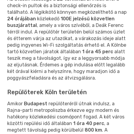
check-in pultok és a biztonsági ellenőrzés is
található. A légikikötő könnyen megközelíthető a nap
24 órájában
közlekedő
100E jelzésű közvetlen
buszjárattal
, amely a város szívéből, a Deák Ferenc
térről indul. A repülőtér területén belül számos üzlet
és étterem várja az utazókat, a várakozás ideje alatt
pedig ingyenes Wi-Fi szolgáltatás érhető el. A Kölnbe
tartó közvetlen járatok általában
1 óra 45 perc
alatt
teszik meg a távolságot, így ez a leggyorsabb módja
az eljutásnak. Érdemes a gép indulása előtt legalább
két órával kiérni a helyszínre, hogy maradjon idő a
poggyászfeladásra és az átvizsgálásra.
Repülőterek Köln területén
Amikor
Budapest
repülőteréről útnak indulsz, a
Rajna-parti metropoliszba érkezve egy modern és
hatékony közlekedési csomópont fogad. A két város
közötti repülési idő általában
1 óra 40 perc
, a
megtett távolság pedig körülbelül
800 km
. A