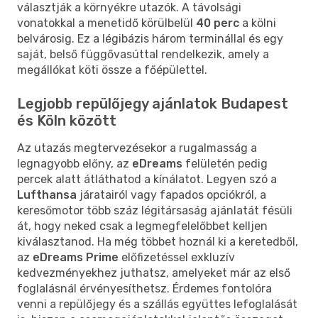
választják a környékre utazók. A távolsági
vonatokkal a menetidő körülbelül
40 perc
a kölni
belvárosig. Ez a légibázis három terminállal és egy
saját, belső függővasúttal rendelkezik, amely a
megállókat köti össze a főépülettel.
Legjobb repülőjegy ajánlatok Budapest
és Köln között
Az utazás megtervezésekor a rugalmasság a
legnagyobb előny, az
eDreams
felületén pedig
percek alatt átláthatod a kínálatot. Legyen szó a
Lufthansa
járatairól vagy fapados opciókról, a
keresőmotor több száz légitársaság ajánlatát fésüli
át, hogy neked csak a legmegfelelőbbet kelljen
kiválasztanod. Ha még többet hoznál ki a keretedből,
az
eDreams Prime
előfizetéssel exkluzív
kedvezményekhez juthatsz, amelyeket már az első
foglalásnál érvényesíthetsz. Érdemes fontolóra
venni a repülőjegy és a szállás együttes lefoglalását