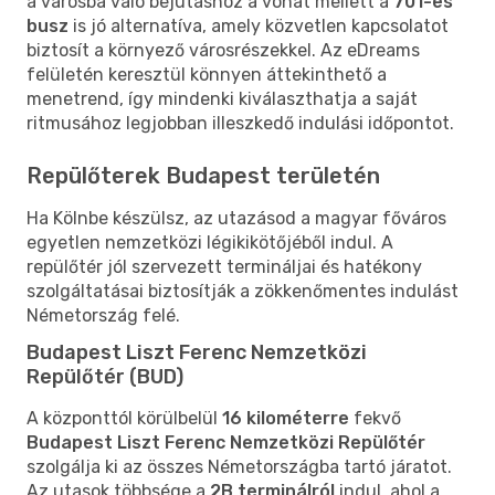
a városba való bejutáshoz a vonat mellett a
701-es
busz
is jó alternatíva, amely közvetlen kapcsolatot
biztosít a környező városrészekkel. Az eDreams
felületén keresztül könnyen áttekinthető a
menetrend, így mindenki kiválaszthatja a saját
ritmusához legjobban illeszkedő indulási időpontot.
Repülőterek Budapest területén
Ha Kölnbe készülsz, az utazásod a magyar főváros
egyetlen nemzetközi légikikötőjéből indul. A
repülőtér jól szervezett termináljai és hatékony
szolgáltatásai biztosítják a zökkenőmentes indulást
Németország felé.
Budapest Liszt Ferenc Nemzetközi
Repülőtér (BUD)
A központtól körülbelül
16 kilométerre
fekvő
Budapest Liszt Ferenc Nemzetközi Repülőtér
szolgálja ki az összes Németországba tartó járatot.
Az utasok többsége a
2B terminálról
indul, ahol a