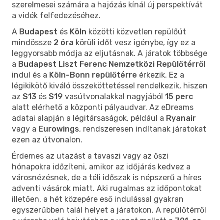
szerelmesei számára a hajózás kínál új perspektívát
a vidék felfedezéséhez.
A
Budapest
és
Köln
közötti közvetlen repülőút
mindössze
2 óra
körüli időt vesz igénybe, így ez a
leggyorsabb módja az eljutásnak. A járatok többsége
a
Budapest Liszt Ferenc Nemzetközi Repülőtérről
indul és a
Köln-Bonn repülőtérre
érkezik. Ez a
légikikötő kiváló összeköttetéssel rendelkezik, hiszen
az
S13
és
S19
vasútvonalakkal nagyjából
15 perc
alatt elérhető a központi pályaudvar. Az eDreams
adatai alapján a légitársaságok, például a
Ryanair
vagy a
Eurowings
, rendszeresen indítanak járatokat
ezen az útvonalon.
Érdemes az utazást a tavaszi vagy az őszi
hónapokra időzíteni, amikor az időjárás kedvez a
városnézésnek, de a téli időszak is népszerű a híres
adventi vásárok miatt. Aki rugalmas az időpontokat
illetően, a hét közepére eső indulással gyakran
egyszerűbben talál helyet a járatokon. A repülőtérről