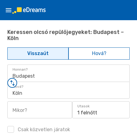
Keressen olcsó repülőjegyeket: Budapest –
Köln
Visszaút
Hová?
Honnan?
Budapest
Hová?
Köln
Utasok
Mikor?
1 felnőtt
Csak közvetlen járatok