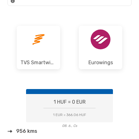
TVS Smartwings
Eurowings
1 HUF = 0 EUR
1 EUR = 366.06 HUF
08. 6., Cs
956 kms