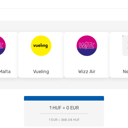
IBZ
- BUD
Malta
Vueling
Wizz Air
Ne
1 HUF = 0 EUR
1 EUR = 368.04 HUF