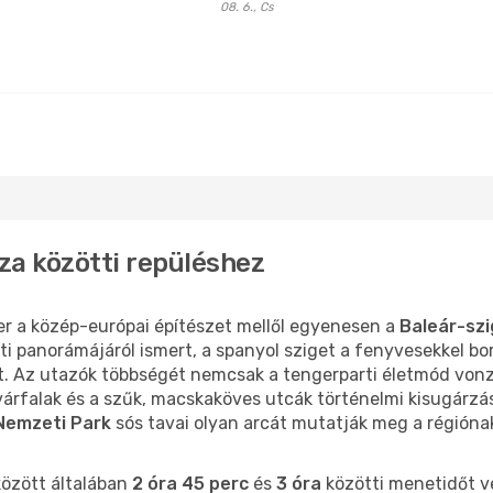
08. 6., Cs
za közötti repüléshez
r a közép-európai építészet mellől egyenesen a
Baleár-sz
i panorámájáról ismert, a spanyol sziget a fenyvesekkel bo
t. Az utazók többségét nemcsak a tengerparti életmód von
rfalak és a szűk, macskaköves utcák történelmi kisugárzása
Nemzeti Park
sós tavai olyan arcát mutatják meg a régión
özött általában
2 óra 45 perc
és
3 óra
közötti menetidőt v