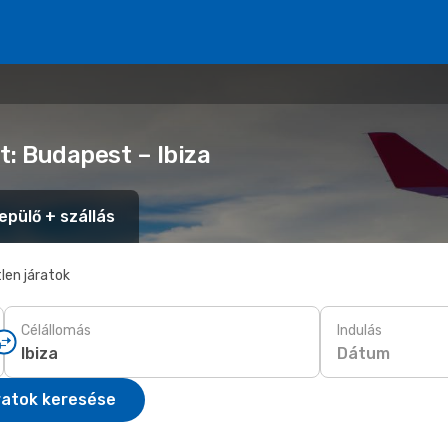
t: Budapest – Ibiza
epülő + szállás
len járatok
Célállomás
Indulás
Dátum
ratok keresése