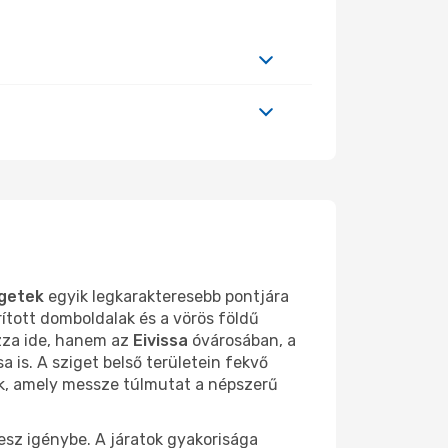
igetek
egyik legkarakteresebb pontjára
rított domboldalak és a vörös földű
zza ide, hanem az
Eivissa
óvárosában, a
 is. A sziget belső területein fekvő
ak, amely messze túlmutat a népszerű
esz igénybe. A járatok gyakorisága