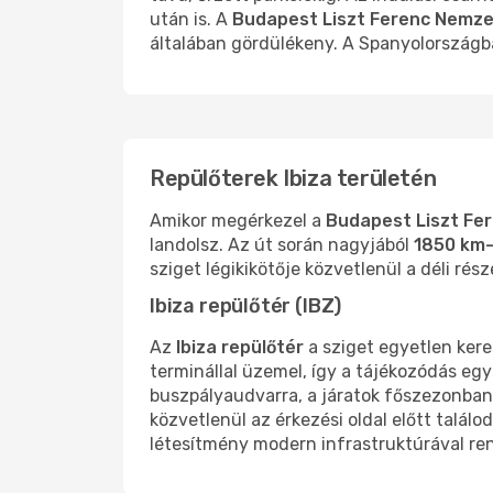
után is. A
Budapest Liszt Ferenc Nemze
általában gördülékeny. A Spanyolországba 
Repülőterek Ibiza területén
Amikor megérkezel a
Budapest Liszt Fe
landolsz. Az út során nagyjából
1850 km-
sziget légikikötője közvetlenül a déli rés
Ibiza repülőtér (IBZ)
Az
Ibiza repülőtér
a sziget egyetlen ker
terminállal üzemel, így a tájékozódás egys
buszpályaudvarra, a járatok főszezonba
közvetlenül az érkezési oldal előtt találo
létesítmény modern infrastruktúrával rend