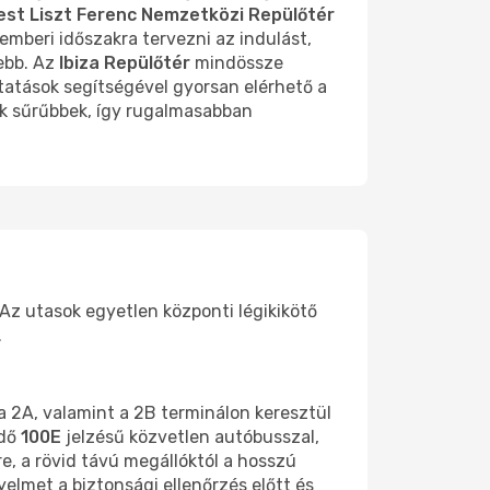
st Liszt Ferenc Nemzetközi Repülőtér
emberi időszakra tervezni az indulást,
ebb. Az
Ibiza Repülőtér
mindössze
ltatások segítségével gyorsan elérhető a
k sűrűbbek, így rugalmasabban
Az utasok egyetlen központi légikikötő
.
 a 2A, valamint a 2B terminálon keresztül
edő
100E
jelzésű közvetlen autóbusszal,
re, a rövid távú megállóktól a hosszú
yelmet a biztonsági ellenőrzés előtt és