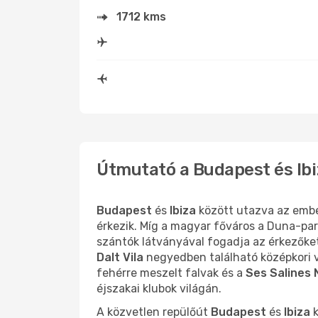
1712 kms
Útmutató a Budapest és Ibi
Budapest
és
Ibiza
között utazva az embe
érkezik. Míg a magyar főváros a Duna-part
szántók látványával fogadja az érkezőke
Dalt Vila
negyedben található középkori vá
fehérre meszelt falvak és a
Ses Salines 
éjszakai klubok világán.
A közvetlen repülőút
Budapest
és
Ibiza
k