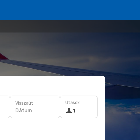
Utasok
Visszaút
Dátum
1