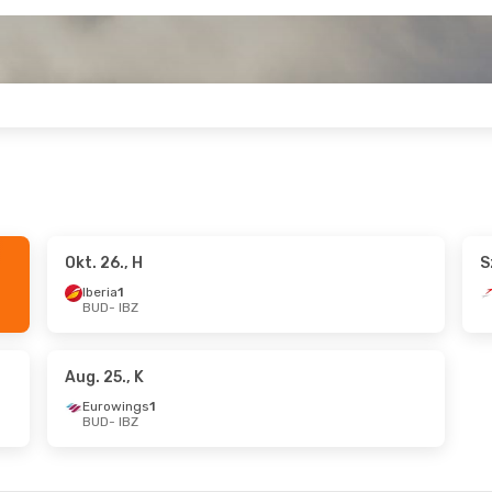
Okt. 26., H
S
 Aug. 28., P
Szept. 8., K
- Szept. 9., Sz
Iberia
1
BUD
- IBZ
Swiss International Air Lines
1
Swiss International Air Lines
1
BUD
- IBZ
Swiss International Air Lines
1
Swiss International Air Lines
1
IBZ
- BUD
Aug. 25., K
Eurowings
1
BUD
- IBZ
Okt. 23., P
Okt. 8., Cs
- Okt. 14., Sze
Swiss International Air Lines
1
BUD
- IBZ
Swiss International Air Lines
1
Lufthansa
1