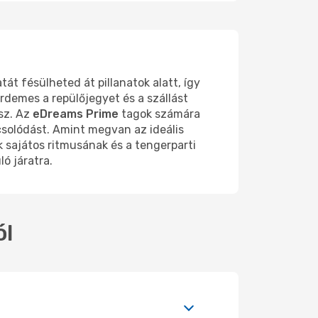
tát fésülheted át pillanatok alatt, így
rdemes a repülőjegyet és a szállást
sz. Az
eDreams Prime
tagok számára
csolódást. Amint megvan az ideális
sajátos ritmusának és a tengerparti
ó járatra.
ól