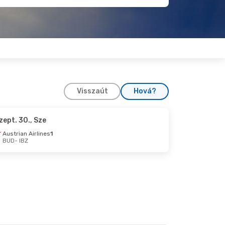
Visszaút
Hová?
zept. 30., Sze
e
Austrian Airlines
1
BUD
- IBZ