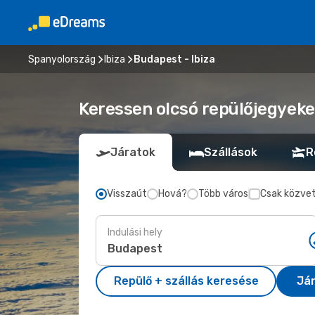
Spanyolország
Ibiza
Budapest - Ibiza
Keressen olcsó repülőjegyeke
Járatok
Szállások
R
Visszaút
Hová?
Több város
Csak közvet
Indulási hely
Repülő + szállás keresése
Já