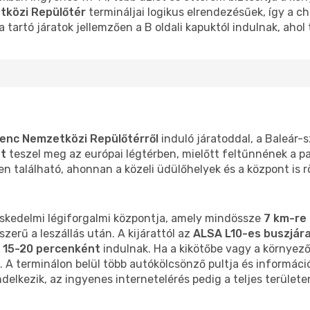
tközi Repülőtér
termináljai logikus elrendezésűek, így a 
tartó járatok jellemzően a B oldali kapuktól indulnak, ahol 
renc Nemzetközi Repülőtérről
induló járatoddal, a Baleár-
t
teszel meg az európai légtérben, mielőtt feltűnnének a par
zen található, ahonnan a közeli üdülőhelyek és a központ is rö
eskedelmi légiforgalmi központja, amely mindössze
7 km-re
zerű a leszállás után. A kijárattól az
ALSA L10-es buszjár
n
15-20 percenként
indulnak. Ha a kikötőbe vagy a környező 
d. A terminálon belül több autókölcsönző pultja és információ
elkezik, az ingyenes internetelérés pedig a teljes területen 