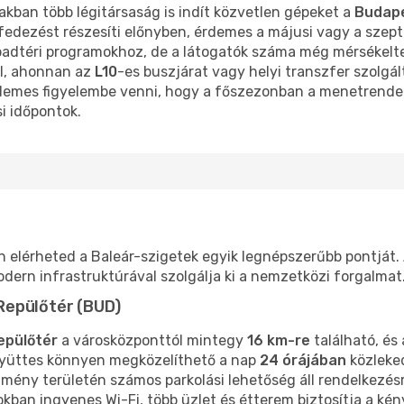
akban több légitársaság is indít közvetlen gépeket a
Budape
lfedezést részesíti előnyben, érdemes a májusi vagy a szept
badtéri programokhoz, de a látogatók száma még mérsékelt
ól, ahonnan az
L10
-es buszjárat vagy helyi transzfer szolgá
rdemes figyelembe venni, hogy a főszezonban a menetrende
si időpontok.
elérheted a Baleár-szigetek egyik legnépszerűbb pontját. 
odern infrastruktúrával szolgálja ki a nemzetközi forgalmat
Repülőtér (BUD)
epülőtér
a városközponttól mintegy
16 km-re
található, és
gyüttes könnyen megközelíthető a nap
24 órájában
közlek
ítmény területén számos parkolási lehetőség áll rendelkezés
okban ingyenes Wi-Fi, több üzlet és étterem biztosítja a kén