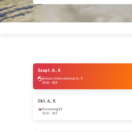
Szept. 8., K
Aug. 28., P
- Szept. 4., P
Aug. 21., P
-
Swiss International Air Lines
1
BUD
- IBZ
Wizz Air
1
BUD
- IBZ
BUD
- IBZ
Vueling
1
IBZ
- BUD
IBZ
- BUD
Okt. 6., K
Eurowings
1
BUD
- IBZ
Szept. 29., K
- Okt. 2., P
Okt. 19., H
- 
Brussels Airlines
1
Lufthansa
1
BUD
- IBZ
BUD
- IBZ
Swiss International Air Lines
1