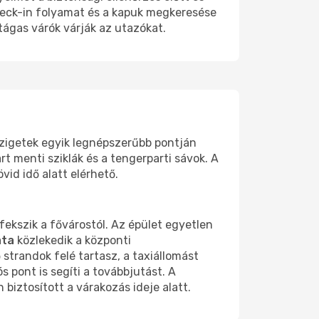
check-in folyamat és a kapuk megkeresése
tágas várók várják az utazókat.
szigetek egyik legnépszerűbb pontján
t menti sziklák és a tengerparti sávok. A
vid idő alatt elérhető.
fekszik a fővárostól. Az épület egyetlen
ata
közlekedik a központi
strandok felé tartasz, a taxiállomást
s pont is segíti a továbbjutást. A
biztosított a várakozás ideje alatt.