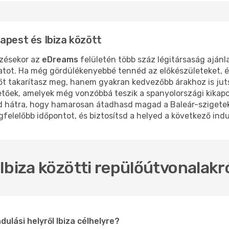
apest és Ibiza között
zésekor az
eDreams
felületén több száz légitársaság ajánla
ratot. Ha még gördülékenyebbé tennéd az előkészületeket, é
őt takarítasz meg, hanem gyakran kedvezőbb árakhoz is jut
etőek, amelyek még vonzóbbá teszik a spanyolországi kikap
 hátra, hogy hamarosan átadhasd magad a Baleár-szigetek 
elelőbb időpontot, és biztosítsd a helyed a következő indul
Ibiza közötti repülőútvonalakr
ulási helyről Ibiza célhelyre?