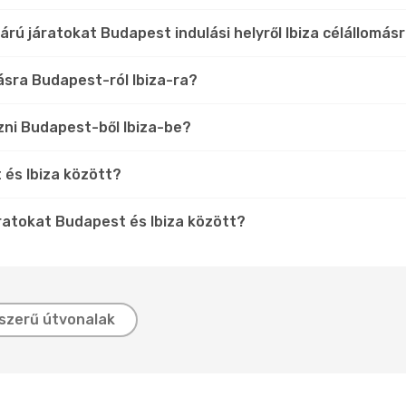
rú járatokat Budapest indulási helyről Ibiza célállomá
lásra Budapest-ról Ibiza-ra?
zni Budapest-ből Ibiza-be?
 és Ibiza között?
ratokat Budapest és Ibiza között?
szerű útvonalak