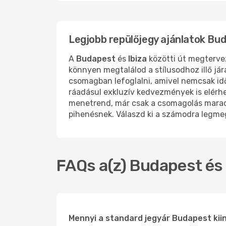
Legjobb repülőjegy ajánlatok Bud
A
Budapest
és
Ibiza
közötti út megterve
könnyen megtalálod a stílusodhoz illő já
csomagban lefoglalni, amivel nemcsak id
ráadásul exkluzív kedvezmények is elérh
menetrend, már csak a csomagolás marad
pihenésnek. Válaszd ki a számodra legmegf
FAQs a(z) Budapest és 
Mennyi a standard jegyár Budapest kiind