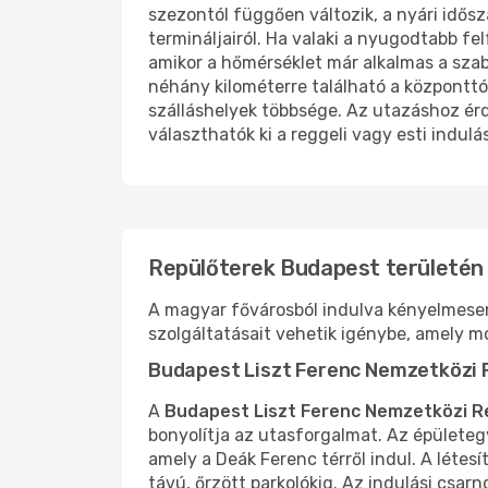
szezontól függően változik, a nyári idősz
termináljairól. Ha valaki a nyugodtabb fe
amikor a hőmérséklet már alkalmas a sza
néhány kilométerre található a központt
szálláshelyek többsége. Az utazáshoz é
választhatók ki a reggeli vagy esti indulá
Repülőterek Budapest területén
A magyar fővárosból indulva kényelmesen 
szolgáltatásait vehetik igénybe, amely m
Budapest Liszt Ferenc Nemzetközi 
A
Budapest Liszt Ferenc Nemzetközi R
bonyolítja az utasforgalmat. Az épülete
amely a Deák Ferenc térről indul. A létes
távú, őrzött parkolókig. Az indulási csarn