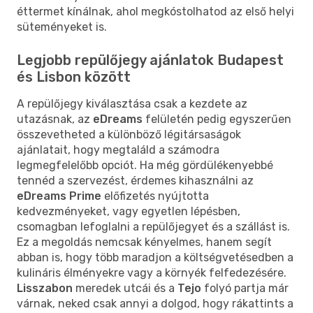
éttermet kínálnak, ahol megkóstolhatod az első helyi
süteményeket is.
Legjobb repülőjegy ajánlatok Budapest
és Lisbon között
A repülőjegy kiválasztása csak a kezdete az
utazásnak, az
eDreams
felületén pedig egyszerűen
összevetheted a különböző légitársaságok
ajánlatait, hogy megtaláld a számodra
legmegfelelőbb opciót. Ha még gördülékenyebbé
tennéd a szervezést, érdemes kihasználni az
eDreams Prime
előfizetés nyújtotta
kedvezményeket, vagy egyetlen lépésben,
csomagban lefoglalni a repülőjegyet és a szállást is.
Ez a megoldás nemcsak kényelmes, hanem segít
abban is, hogy több maradjon a költségvetésedben a
kulináris élményekre vagy a környék felfedezésére.
Lisszabon
meredek utcái és a
Tejo
folyó partja már
várnak, neked csak annyi a dolgod, hogy rákattints a