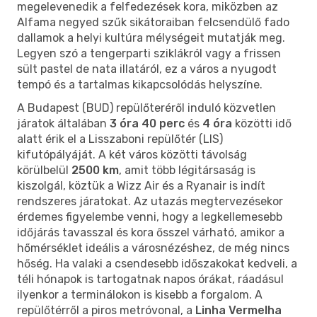
megelevenedik a felfedezések kora, miközben az
Alfama negyed szűk sikátoraiban felcsendülő fado
dallamok a helyi kultúra mélységeit mutatják meg.
Legyen szó a tengerparti sziklákról vagy a frissen
sült pastel de nata illatáról, ez a város a nyugodt
tempó és a tartalmas kikapcsolódás helyszíne.
A Budapest (BUD) repülőteréről induló közvetlen
járatok általában
3 óra 40 perc
és
4 óra
közötti idő
alatt érik el a Lisszaboni repülőtér (LIS)
kifutópályáját. A két város közötti távolság
körülbelül
2500 km
, amit több légitársaság is
kiszolgál, köztük a Wizz Air és a Ryanair is indít
rendszeres járatokat. Az utazás megtervezésekor
érdemes figyelembe venni, hogy a legkellemesebb
időjárás tavasszal és kora ősszel várható, amikor a
hőmérséklet ideális a városnézéshez, de még nincs
hőség. Ha valaki a csendesebb időszakokat kedveli, a
téli hónapok is tartogatnak napos órákat, ráadásul
ilyenkor a terminálokon is kisebb a forgalom. A
repülőtérről a piros metróvonal, a
Linha Vermelha