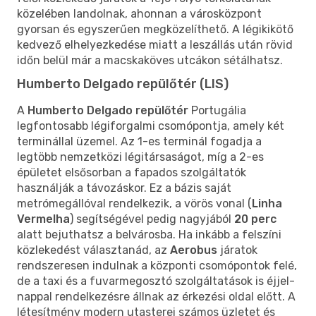
közelében landolnak, ahonnan a városközpont
gyorsan és egyszerűen megközelíthető. A légikikötő
kedvező elhelyezkedése miatt a leszállás után rövid
időn belül már a macskaköves utcákon sétálhatsz.
Humberto Delgado repülőtér (LIS)
A
Humberto Delgado repülőtér
Portugália
legfontosabb légiforgalmi csomópontja, amely két
terminállal üzemel. Az 1-es terminál fogadja a
legtöbb nemzetközi légitársaságot, míg a 2-es
épületet elsősorban a fapados szolgáltatók
használják a távozáskor. Ez a bázis saját
metrómegállóval rendelkezik, a vörös vonal (
Linha
Vermelha
) segítségével pedig nagyjából
20 perc
alatt bejuthatsz a belvárosba. Ha inkább a felszíni
közlekedést választanád, az
Aerobus
járatok
rendszeresen indulnak a központi csomópontok felé,
de a taxi és a fuvarmegosztó szolgáltatások is éjjel-
nappal rendelkezésre állnak az érkezési oldal előtt. A
létesítmény modern utasterei számos üzletet és