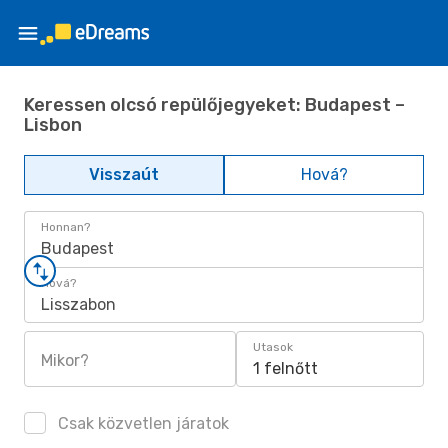
Keressen olcsó repülőjegyeket: Budapest –
Lisbon
Visszaút
Hová?
Honnan?
Budapest
Hová?
Lisszabon
Utasok
Mikor?
1 felnőtt
Csak közvetlen járatok