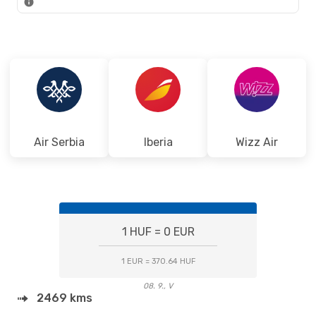
Air Serbia
Iberia
Wizz Air
1 HUF = 0 EUR
1 EUR = 370.64 HUF
08. 9., V
2469 kms