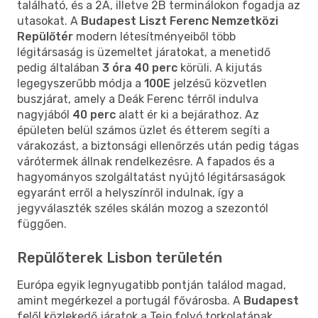
található, és a 2A, illetve 2B terminálokon fogadja az
utasokat. A
Budapest Liszt Ferenc Nemzetközi
Repülőtér
modern létesítményeiből több
légitársaság is üzemeltet járatokat, a menetidő
pedig általában
3 óra 40 perc
körüli. A kijutás
legegyszerűbb módja a
100E
jelzésű közvetlen
buszjárat, amely a Deák Ferenc térről indulva
nagyjából
40 perc
alatt ér ki a bejárathoz. Az
épületen belül számos üzlet és étterem segíti a
várakozást, a biztonsági ellenőrzés után pedig tágas
várótermek állnak rendelkezésre. A fapados és a
hagyományos szolgáltatást nyújtó légitársaságok
egyaránt erről a helyszínről indulnak, így a
jegyválaszték széles skálán mozog a szezontól
függően.
Repülőterek Lisbon területén
Európa egyik legnyugatibb pontján találod magad,
amint megérkezel a portugál fővárosba. A
Budapest
felől közlekedő járatok a Tejo folyó torkolatának