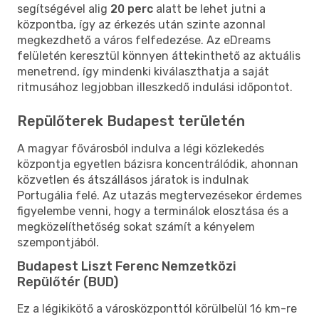
segítségével alig
20 perc
alatt be lehet jutni a
központba, így az érkezés után szinte azonnal
megkezdhető a város felfedezése. Az eDreams
felületén keresztül könnyen áttekinthető az aktuális
menetrend, így mindenki kiválaszthatja a saját
ritmusához legjobban illeszkedő indulási időpontot.
Repülőterek Budapest területén
A magyar fővárosból indulva a légi közlekedés
központja egyetlen bázisra koncentrálódik, ahonnan
közvetlen és átszállásos járatok is indulnak
Portugália felé. Az utazás megtervezésekor érdemes
figyelembe venni, hogy a terminálok elosztása és a
megközelíthetőség sokat számít a kényelem
szempontjából.
Budapest Liszt Ferenc Nemzetközi
Repülőtér (BUD)
Ez a légikikötő a városközponttól körülbelül 16 km-re