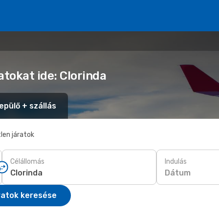
atokat ide: Clorinda
epülő + szállás
len járatok
Célállomás
Indulás
Dátum
ratok keresése