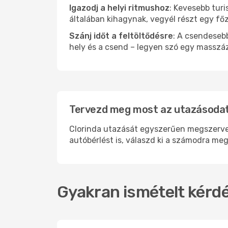
Igazodj a helyi ritmushoz
: Kevesebb turi
általában kihagynak, vegyél részt egy fő
Szánj időt a feltöltődésre
: A csendesebb
hely és a csend – legyen szó egy masszáz
Tervezd meg most az utazásodat 
Clorinda utazását egyszerűen megszervezh
autóbérlést is, válaszd ki a számodra meg
Gyakran ismételt kérdé