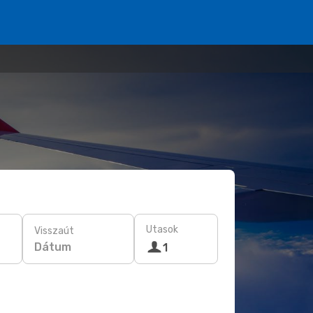
Utasok
Visszaút
Dátum
1