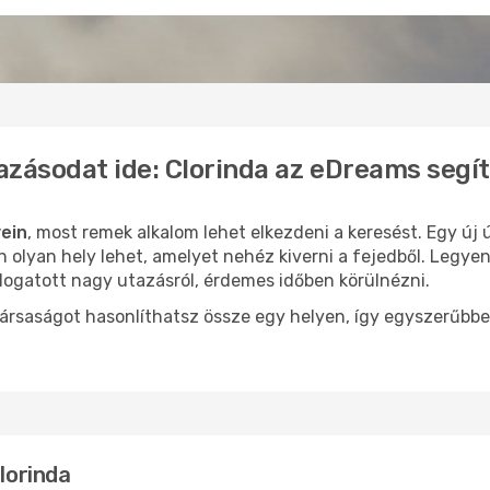
azásodat ide: Clorinda az eDreams segí
yein
, most remek alkalom lehet elkezdeni a keresést. Egy új
 olyan hely lehet, amelyet nehéz kiverni a fejedből. Legyen
logatott nagy utazásról, érdemes időben körülnézni.
ársaságot hasonlíthatsz össze egy helyen, így egyszerűbbe
Clorinda