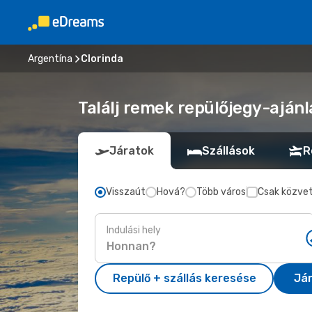
Argentína
Clorinda
Találj remek repülőjegy-ajánl
Járatok
Szállások
R
Visszaút
Hová?
Több város
Csak közvet
Indulási hely
Repülő + szállás keresése
Já