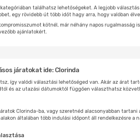
rkategóriában találhatsz lehetőségeket. A legjobb választá
bbet, egy rövidebb út több időt hagy arra, hogy valóban élve
ok kompromisszumot kötnél, már néhány napos rugalmasság is
vezőbb ajánlatokért.
ásos járatokat ide: Clorinda
tsz, így valódi választási lehetőséged van. Akár az árat tar
tól és az utazási dátumoktól függően választhatsz közvetle
áratok Clorinda-ba, vagy szeretnéd alacsonyabban tartani a
akon általában több indulási időpont áll rendelkezésre a na
álasztása