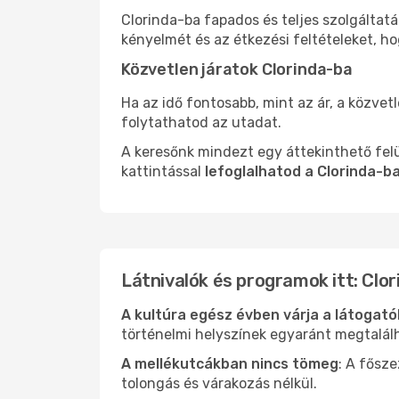
Clorinda-ba fapados és teljes szolgáltat
kényelmét és az étkezési feltételeket, h
Közvetlen járatok Clorinda-ba
Ha az idő fontosabb, mint az ár, a közvet
folytathatod az utadat.
A keresőnk mindezt egy áttekinthető felü
kattintással
lefoglalhatod a Clorinda-b
Látnivalók és programok itt: Clor
A kultúra egész évben várja a látogat
történelmi helyszínek egyaránt megtalál
A mellékutcákban nincs tömeg
: A fősz
tolongás és várakozás nélkül.