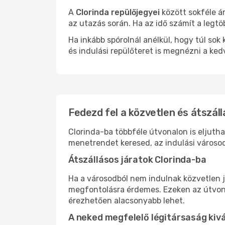
A
Clorinda repülőjegyei
között sokféle á
az utazás során. Ha az idő számít a legtö
Ha inkább spórolnál anélkül, hogy túl s
és indulási repülőteret is megnézni a ked
Fedezd fel a közvetlen és átszáll
Clorinda-ba többféle útvonalon is eljutha
menetrendet keresed, az indulási városod
Átszállásos járatok Clorinda-ba
Ha a városodból nem indulnak közvetlen j
megfontolásra érdemes. Ezeken az útvonal
érezhetően alacsonyabb lehet.
A neked megfelelő légitársaság kiv