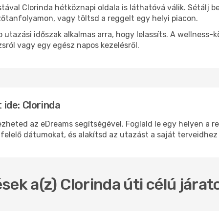
stával Clorinda hétköznapi oldala is láthatóvá válik. Sétálj
zőtanfolyamon, vagy töltsd a reggelt egy helyi piacon.
 utazási időszak alkalmas arra, hogy lelassíts. A wellness-
sról vagy egy egész napos kezelésről.
ide: Clorinda
eted az eDreams segítségével. Foglald le egy helyen a repü
felelő dátumokat, és alakítsd az utazást a saját terveidhez
sek a(z) Clorinda úti célú jára