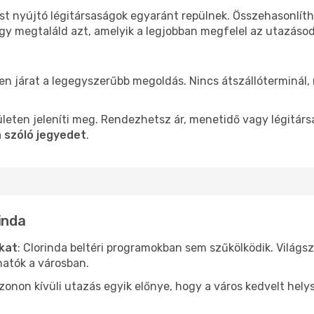
ást nyújtó légitársaságok egyaránt repülnek. Összehasonlít
ogy megtaláld azt, amelyik a legjobban megfelel az utazáso
len járat a legegyszerűbb megoldás. Nincs átszállóterminál,
leten jeleníti meg. Rendezhetsz ár, menetidő vagy légitárs
a szóló jegyedet
.
inda
ókat
: Clorinda beltéri programokban sem szűkölködik. Világs
hatók a városban.
ezonon kívüli utazás egyik előnye, hogy a város kedvelt hel