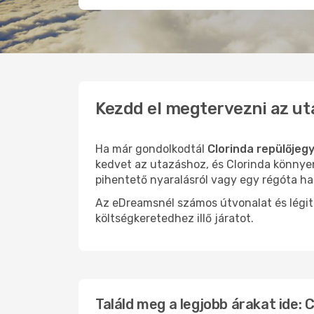
Kezdd el megtervezni az ut
Ha már gondolkodtál
Clorinda repülőjeg
kedvet az utazáshoz, és Clorinda könnyen
pihentető nyaralásról vagy egy régóta ha
Az eDreamsnél számos útvonalat és légit
költségkeretedhez illő járatot.
Találd meg a legjobb árakat ide: 