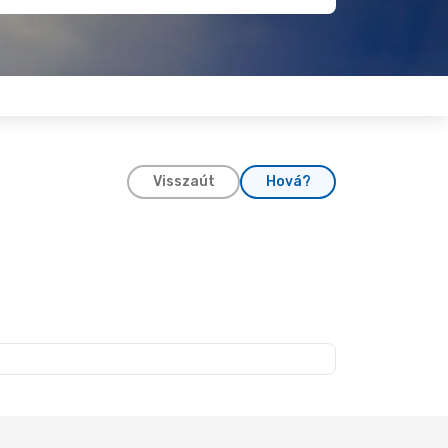
Visszaút
Hová?
1., Sze
n
t