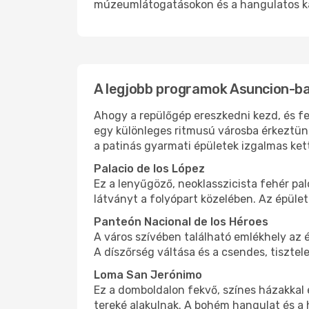
múzeumlátogatásokon és a hangulatos k
A legjobb programok Asuncion-b
Ahogy a repülőgép ereszkedni kezd, és fe
egy különleges ritmusú városba érkeztün
a patinás gyarmati épületek izgalmas kett
Palacio de los López
Ez a lenyűgöző, neoklasszicista fehér pa
látványt a folyópart közelében. Az épület
Panteón Nacional de los Héroes
A város szívében található emlékhely az 
A díszőrség váltása és a csendes, tisztele
Loma San Jerónimo
Ez a domboldalon fekvő, színes házakkal 
tereké alakulnak. A bohém hangulat és a 