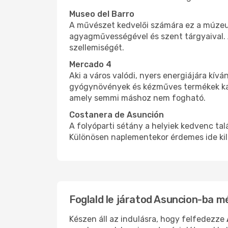
Museo del Barro
A művészet kedvelői számára ez a múzeum
agyagművességével és szent tárgyaival. A
szellemiségét.
Mercado 4
Aki a város valódi, nyers energiájára kív
gyógynövények és kézműves termékek kava
amely semmi máshoz nem fogható.
Costanera de Asunción
A folyóparti sétány a helyiek kedvenc talá
Különösen naplementekor érdemes ide kilá
Foglald le járatod Asuncion-ba 
Készen áll az indulásra, hogy felfedezze