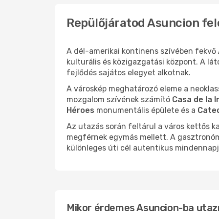
Asunción
- Budapest
Asunci
Repülőjáratod Asuncion fel
A dél-amerikai kontinens szívében fekvő
kulturális és közigazgatási központ. A l
fejlődés sajátos elegyet alkotnak.
A városkép meghatározó eleme a neoklass
mozgalom szívének számító
Casa de la
Héroes
monumentális épülete és a
Cated
Az utazás során feltárul a város kettős k
megférnek egymás mellett. A gasztronómi
különleges úti cél autentikus mindennapj
Mikor érdemes Asuncion-ba utazn