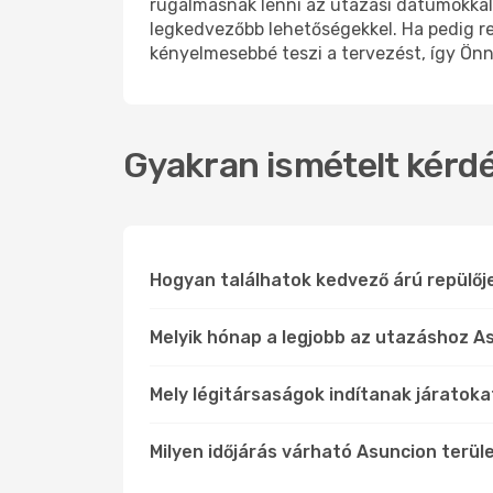
rugalmasnak lenni az utazási dátumokkal,
legkedvezőbb lehetőségekkel. Ha pedig 
kényelmesebbé teszi a tervezést, így Önne
Gyakran ismételt kérdé
Hogyan találhatok kedvező árú repülő
Melyik hónap a legjobb az utazáshoz As
Mely légitársaságok indítanak járatoka
Milyen időjárás várható Asuncion terül