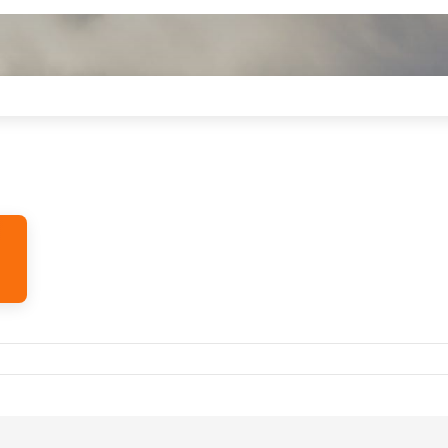
, Sze
- Aug. 30., V
Okt. 15., Cs
- Okt. 2
Airlines
1
Brussels Airlines
2
 Asunción
Budapest
- Asunció
Airlines
1
LATAM Airlines
2
ón
- Lima
Asunción
- Budapes
Cs
- Okt. 8., Cs
Airlines
2
est
- Asunción
Airlines
2