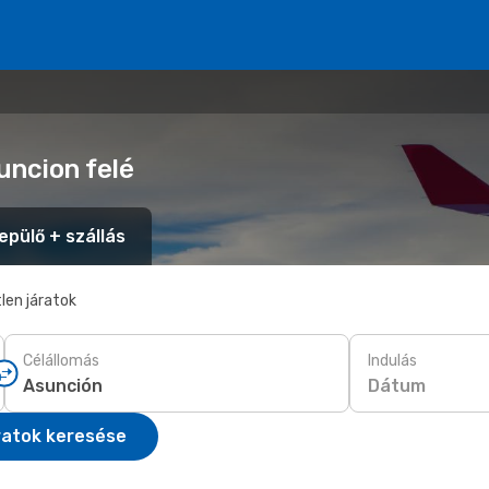
uncion felé
epülő + szállás
len járatok
Célállomás
Indulás
Dátum
ratok keresése