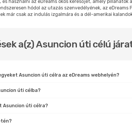
 és használni az eDreams okos keresőjét, amely pillanatok a
rendszeresen hódol az utazás szenvedélyének, az eDreams
k már csak az indulás izgalmára és a dél-amerikai kalandokr
sek a(z) Asuncion úti célú jár
jegyeket Asuncion úti célra az eDreams webhelyén?
uncion úti célba?
t Asuncion úti célra?
etén?