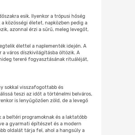
dőszakra esik. Ilyenkor a trópusi hőség
k a közösségi életet, napközben pedig a
ik, azonnal érzi a sűrű, meleg levegőt,
gtelik élettel a naplementék idején. A
a város díszkivilágításba öltözik. A
ideg tereré fogyasztásának rituáléját,
y sokkal visszafogottabb és
issá teszi az időt a történelmi belváros,
lyenkor is lenyűgözően zöld, de a levegő
k a beltéri programoknak és a laktatóbb
éve a gyarmati építészet és a modern
bb oldalát tárja fel, ahol a hangsúly a