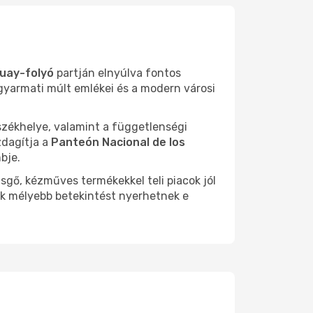
uay-folyó
partján elnyúlva fontos
 gyarmati múlt emlékei és a modern városi
 székhelye, valamint a függetlenségi
zdagítja a
Panteón Nacional de los
bje.
sgő, kézműves termékekkel teli piacok jól
ók mélyebb betekintést nyerhetnek e