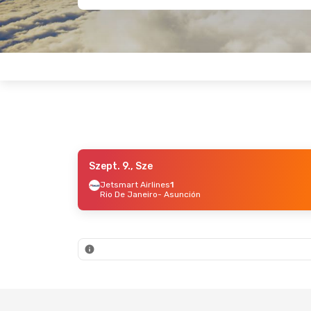
Szept. 9., Sze
Szept. 12., Szo
- Szept. 14., H
Aug. 26.
Jetsmart Airlines
1
Rio De Janeiro
- Asunción
Jetsmart Airlines
LATAM 
Buenos Aires
- Asunción
Lima
-
Jetsmart Airlines
LATAM 
Asunción
- Buenos Aires
Asunci
Szept. 15., K
- Szept. 21., H
Okt. 1., 
Iberia
2
LATAM 
Budapest
- Asunción
Budap
LATAM Airlines
2
LATAM 