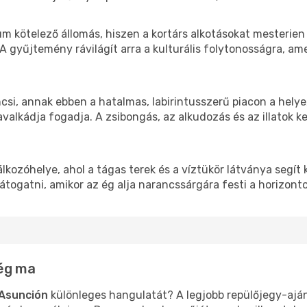
 kötelező állomás, hiszen a kortárs alkotásokat mesterien 
 gyűjtemény rávilágít arra a kulturális folytonosságra, am
áncsi, annak ebben a hatalmas, labirintusszerű piacon a hely
lkádja fogadja. A zsibongás, az alkudozás és az illatok ke
lkozóhelye, ahol a tágas terek és a víztükör látványa segít 
togatni, amikor az ég alja narancssárgára festi a horizonto
még ma
Asunción
különleges hangulatát? A legjobb repülőjegy-ajá