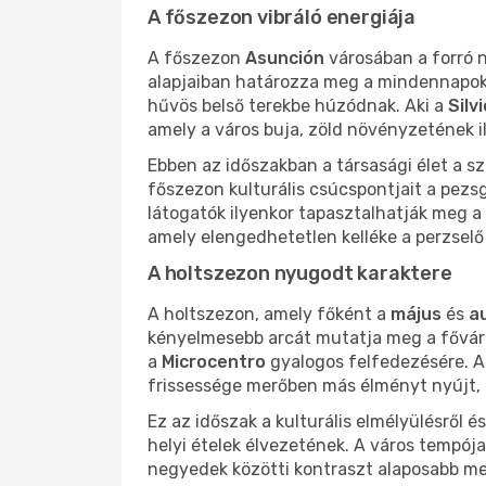
A főszezon vibráló energiája
A főszezon
Asunción
városában a forró n
alapjaiban határozza meg a mindennapok ri
hűvös belső terekbe húzódnak. Aki a
Silv
amely a város buja, zöld növényzetének i
Ebben az időszakban a társasági élet a sz
főszezon kulturális csúcspontjait a pezsgő
látogatók ilyenkor tapasztalhatják meg a
amely elengedhetetlen kelléke a perzselő
A holtszezon nyugodt karaktere
A holtszezon, amely főként a
május
és
a
kényelmesebb arcát mutatja meg a fővárosn
a
Microcentro
gyalogos felfedezésére. A r
frissessége merőben más élményt nyújt, 
Ez az időszak a kulturális elmélyülésről 
helyi ételek élvezetének. A város tempója
negyedek közötti kontraszt alaposabb me