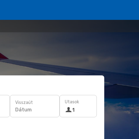
Utasok
Visszaút
Dátum
1