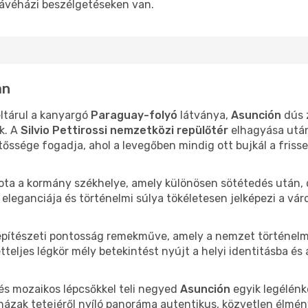
ávéházi beszélgetéseken van.
an
ltárul a kanyargó
Paraguay-folyó
látványa,
Asunción
dús z
k. A
Silvio Pettirossi nemzetközi repülőtér
elhagyása után
őssége fogadja, ahol a levegőben mindig ott bujkál a frissen
lota a kormány székhelye, amely különösen sötétedés után, 
 eleganciája és történelmi súlya tökéletesen jelképezi a váro
építészeti pontosság remekműve, amely a nemzet történelmén
tteljes légkör mély betekintést nyújt a helyi identitásba és a
és mozaikos lépcsőkkel teli negyed
Asunción
egyik legélénk
házak tetejéről nyíló panoráma autentikus, közvetlen élmény