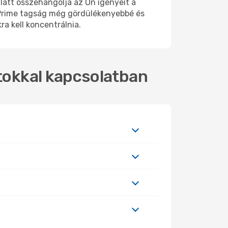
latt összehangolja az Ön igényeit a
 Prime tagság még gördülékenyebbé és
a kell koncentrálnia.
atokkal kapcsolatban