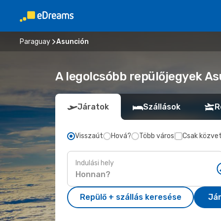
Paraguay
Asunción
A legolcsóbb repülőjegyek As
Járatok
Szállások
R
Visszaút
Hová?
Több város
Csak közvet
Indulási hely
Repülő + szállás keresése
Já