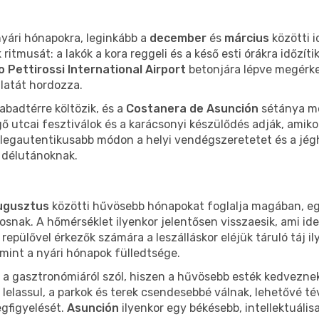
yári hónapokra, leginkább a
december
és
március
közötti i
tmusát: a lakók a kora reggeli és a késő esti órákra időzíti
io Pettirossi International Airport
betonjára lépve megérkez
llatát hordozza.
abadtérre költözik, és a
Costanera de Asunción
sétánya me
 utcai fesztiválok és a karácsonyi készülődés adják, amikor 
 legautentikusabb módon a helyi vendégszeretetet és a jégh
 délutánoknak.
ugusztus
közötti hűvösebb hónapokat foglalja magában, eg
ak. A hőmérséklet ilyenkor jelentősen visszaesik, ami ideál
epülővel érkezők számára a leszálláskor eléjük táruló táj i
mint a nyári hónapok fülledtsége.
és a gasztronómiáról szól, hiszen a hűvösebb esték kedvezne
 lelassul, a parkok és terek csendesebbé válnak, lehetővé t
gfigyelését.
Asunción
ilyenkor egy békésebb, intellektuálisa