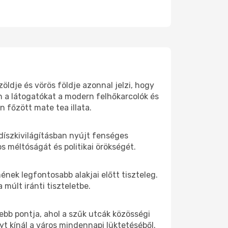
öldje és vörös földje azonnal jelzi, hogy
 a látogatókat a modern felhőkarcolók és
 főzött mate tea illata.
díszkivilágításban nyújt fenséges
s méltóságát és politikai örökségét.
ek legfontosabb alakjai előtt tiszteleg.
 múlt iránti tiszteletbe.
ebb pontja, ahol a szűk utcák közösségi
t kínál a város mindennapi lüktetéséből.