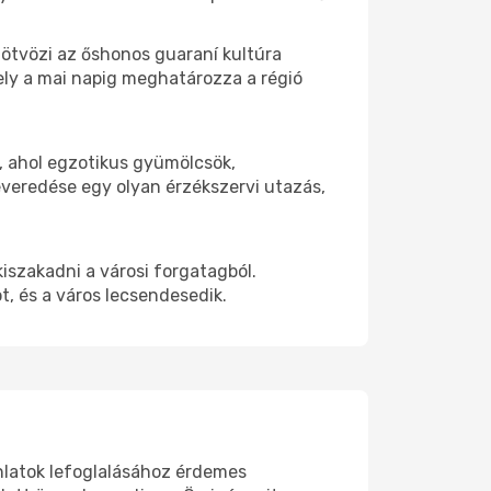
ötvözi az őshonos guaraní kultúra
ely a mai napig meghatározza a régió
e, ahol egzotikus gyümölcsök,
veredése egy olyan érzékszervi utazás,
kiszakadni a városi forgatagból.
t, és a város lecsendesedik.
nlatok lefoglalásához érdemes