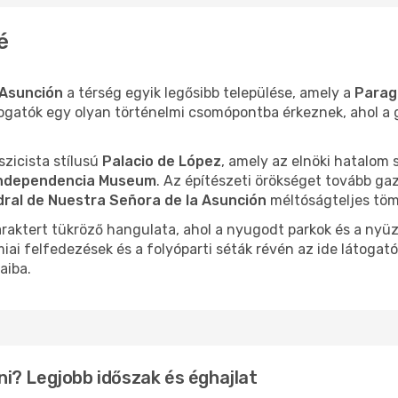
ón
- Budapest
é
Asunción
a térség egyik legősibb települése, amely a
Parag
átogatók egy olyan történelmi csomópontba érkeznek, ahol a
zicista stílusú
Palacio de López
, amely az elnöki hatalom
 Independencia Museum
. Az építészeti örökséget tovább ga
ral de Nuestra Señora de la Asunción
méltóságteljes töm
araktert tükröző hangulata, ahol a nyugodt parkok és a nyüz
ai felfedezések és a folyóparti séták révén az ide látogat
aiba.
i? Legjobb időszak és éghajlat