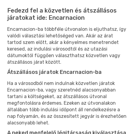
Fedezd fel a közvetlen és átszállásos
járatokat ide: Encarnacion
Encarnacion-ba többféle útvonalon is eljuthatsz, így
valódi választási lehetőséged van. Akár az árat
tartod szem előtt, akár a kényelmes menetrendet
keresed, az indulási városodtól és az utazási
dátumoktól függően választhatsz közvetlen vagy
átszállásos járat között.
Átszállásos járatok Encarnacion-ba
Ha a városodból nem indulnak közvetlen járatok
Encarnacion-ba, vagy szeretnéd alacsonyabban
tartani a költségeket, az átszállásos útvonal
megfontolásra érdemes. Ezeken az útvonalakon
általában több indulási időpont áll rendelkezésre a
nap folyamán, és az összesített jegyár is érezhetően
alacsonyabb lehet.
A neked megfelelő légitársaság kiválasztása