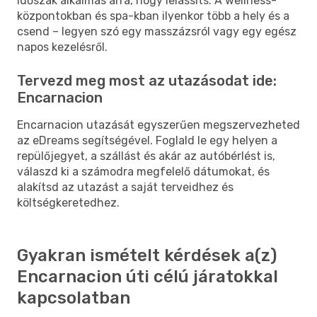
időszak alkalmas arra, hogy lelassíts. A wellness-
központokban és spa-kban ilyenkor több a hely és a
csend – legyen szó egy masszázsról vagy egy egész
napos kezelésről.
Tervezd meg most az utazásodat ide:
Encarnacion
Encarnacion utazását egyszerűen megszervezheted
az eDreams segítségével. Foglald le egy helyen a
repülőjegyet, a szállást és akár az autóbérlést is,
válaszd ki a számodra megfelelő dátumokat, és
alakítsd az utazást a saját terveidhez és
költségkeretedhez.
Gyakran ismételt kérdések a(z)
Encarnacion úti célú járatokkal
kapcsolatban