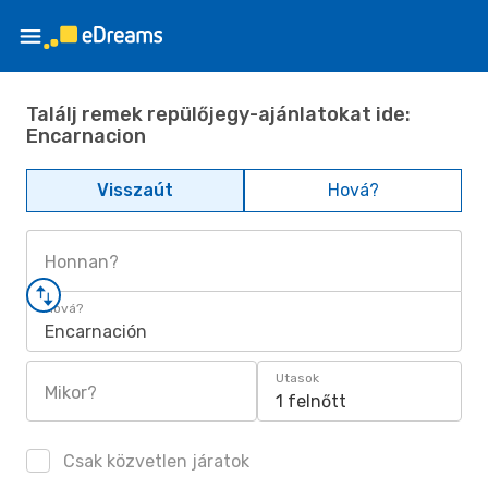
Találj remek repülőjegy-ajánlatokat ide:
Encarnacion
Visszaút
Hová?
Honnan?
Hová?
Encarnación
Utasok
Mikor?
1 felnőtt
Csak közvetlen járatok