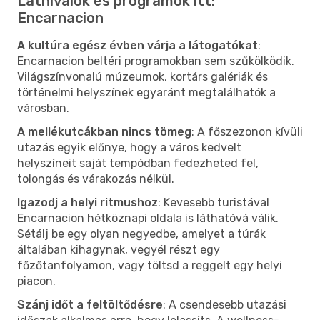
Látnivalók és programok itt:
Encarnacion
A kultúra egész évben várja a látogatókat
:
Encarnacion beltéri programokban sem szűkölködik.
Világszínvonalú múzeumok, kortárs galériák és
történelmi helyszínek egyaránt megtalálhatók a
városban.
A mellékutcákban nincs tömeg
: A főszezonon kívüli
utazás egyik előnye, hogy a város kedvelt
helyszíneit saját tempódban fedezheted fel,
tolongás és várakozás nélkül.
Igazodj a helyi ritmushoz
: Kevesebb turistával
Encarnacion hétköznapi oldala is láthatóvá válik.
Sétálj be egy olyan negyedbe, amelyet a túrák
általában kihagynak, vegyél részt egy
főzőtanfolyamon, vagy töltsd a reggelt egy helyi
piacon.
Szánj időt a feltöltődésre
: A csendesebb utazási