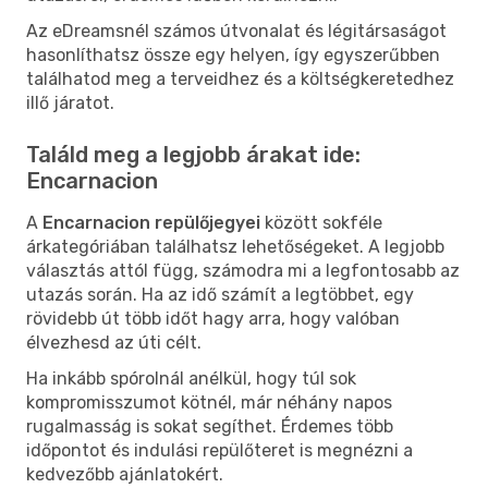
Az eDreamsnél számos útvonalat és légitársaságot
hasonlíthatsz össze egy helyen, így egyszerűbben
találhatod meg a terveidhez és a költségkeretedhez
illő járatot.
Találd meg a legjobb árakat ide:
Encarnacion
A
Encarnacion repülőjegyei
között sokféle
árkategóriában találhatsz lehetőségeket. A legjobb
választás attól függ, számodra mi a legfontosabb az
utazás során. Ha az idő számít a legtöbbet, egy
rövidebb út több időt hagy arra, hogy valóban
élvezhesd az úti célt.
Ha inkább spórolnál anélkül, hogy túl sok
kompromisszumot kötnél, már néhány napos
rugalmasság is sokat segíthet. Érdemes több
időpontot és indulási repülőteret is megnézni a
kedvezőbb ajánlatokért.