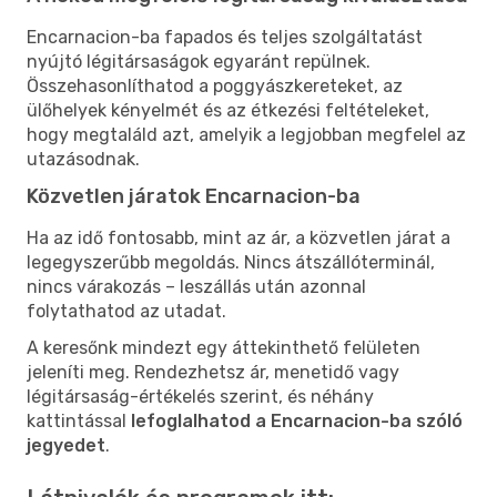
Encarnacion-ba fapados és teljes szolgáltatást
nyújtó légitársaságok egyaránt repülnek.
Összehasonlíthatod a poggyászkereteket, az
ülőhelyek kényelmét és az étkezési feltételeket,
hogy megtaláld azt, amelyik a legjobban megfelel az
utazásodnak.
Közvetlen járatok Encarnacion-ba
Ha az idő fontosabb, mint az ár, a közvetlen járat a
legegyszerűbb megoldás. Nincs átszállóterminál,
nincs várakozás – leszállás után azonnal
folytathatod az utadat.
A keresőnk mindezt egy áttekinthető felületen
jeleníti meg. Rendezhetsz ár, menetidő vagy
légitársaság-értékelés szerint, és néhány
kattintással
lefoglalhatod a Encarnacion-ba szóló
jegyedet
.