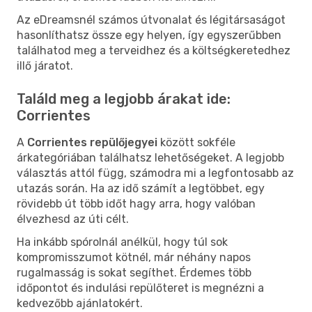
Az eDreamsnél számos útvonalat és légitársaságot
hasonlíthatsz össze egy helyen, így egyszerűbben
találhatod meg a terveidhez és a költségkeretedhez
illő járatot.
Találd meg a legjobb árakat ide:
Corrientes
A
Corrientes repülőjegyei
között sokféle
árkategóriában találhatsz lehetőségeket. A legjobb
választás attól függ, számodra mi a legfontosabb az
utazás során. Ha az idő számít a legtöbbet, egy
rövidebb út több időt hagy arra, hogy valóban
élvezhesd az úti célt.
Ha inkább spórolnál anélkül, hogy túl sok
kompromisszumot kötnél, már néhány napos
rugalmasság is sokat segíthet. Érdemes több
időpontot és indulási repülőteret is megnézni a
kedvezőbb ajánlatokért.