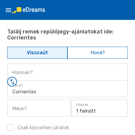
Találj remek repülőjegy-ajánlatokat ide:
Corrientes
Visszaút
Hová?
Honnan?
Hová?
Corrientes
Utasok
Mikor?
1 felnőtt
Csak közvetlen járatok