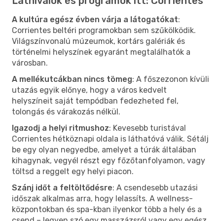
Látnivalók és programok itt: Corrientes
A kultúra egész évben várja a látogatókat
:
Corrientes beltéri programokban sem szűkölködik.
Világszínvonalú múzeumok, kortárs galériák és
történelmi helyszínek egyaránt megtalálhatók a
városban.
A mellékutcákban nincs tömeg
: A főszezonon kívüli
utazás egyik előnye, hogy a város kedvelt
helyszíneit saját tempódban fedezheted fel,
tolongás és várakozás nélkül.
Igazodj a helyi ritmushoz
: Kevesebb turistával
Corrientes hétköznapi oldala is láthatóvá válik. Sétálj
be egy olyan negyedbe, amelyet a túrák általában
kihagynak, vegyél részt egy főzőtanfolyamon, vagy
töltsd a reggelt egy helyi piacon.
Szánj időt a feltöltődésre
: A csendesebb utazási
időszak alkalmas arra, hogy lelassíts. A wellness-
központokban és spa-kban ilyenkor több a hely és a
csend – legyen szó egy masszázsról vagy egy egész