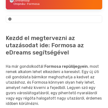
Lufthansa
2
Chișinău
- Formosa
Kezdd el megtervezni az
utazásodat ide: Formosa az
eDreams segítségével
Ha már gondolkodtál
Formosa repülőjegyein
, most
remek alkalom lehet elkezdeni a keresést. Egy új úti
cél gondolata bármikor meghozhatja a kedvet az
utazáshoz, és Formosa könnyen olyan hely lehet,
amelyet nehéz kiverni a fejedből. Legyen szó egy
gyors városlátogatásról, egy pihentető nyaralásról
vagy egy régóta halogatott nagy utazásról, érdemes
időben körülnézni.