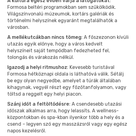
A kultúra egész évben várja a látogatókat
:
Formosa beltéri programokban sem szűkölködik.
Világszínvonalú múzeumok, kortárs galériák és
történelmi helyszínek egyaránt megtalálhatók a
városban.
A mellékutcákban nincs tömeg
: A főszezonon kívüli
utazás egyik előnye, hogy a város kedvelt
helyszíneit saját tempódban fedezheted fel,
tolongás és várakozás nélkül.
Igazodj a helyi ritmushoz
: Kevesebb turistával
Formosa hétköznapi oldala is láthatóvá válik. Sétálj
be egy olyan negyedbe, amelyet a túrák általában
kihagynak, vegyél részt egy főzőtanfolyamon, vagy
töltsd a reggelt egy helyi piacon.
Szánj időt a feltöltődésre
: A csendesebb utazási
időszak alkalmas arra, hogy lelassíts. A wellness-
központokban és spa-kban ilyenkor több a hely és a
csend – legyen szó egy masszázsról vagy egy egész
napos kezelésről.