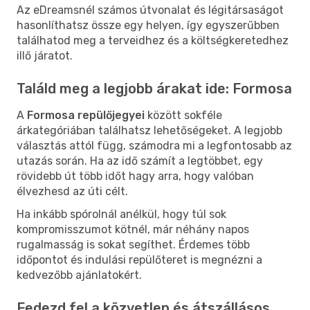
Az eDreamsnél számos útvonalat és légitársaságot
hasonlíthatsz össze egy helyen, így egyszerűbben
találhatod meg a terveidhez és a költségkeretedhez
illő járatot.
Találd meg a legjobb árakat ide: Formosa
A
Formosa repülőjegyei
között sokféle
árkategóriában találhatsz lehetőségeket. A legjobb
választás attól függ, számodra mi a legfontosabb az
utazás során. Ha az idő számít a legtöbbet, egy
rövidebb út több időt hagy arra, hogy valóban
élvezhesd az úti célt.
Ha inkább spórolnál anélkül, hogy túl sok
kompromisszumot kötnél, már néhány napos
rugalmasság is sokat segíthet. Érdemes több
időpontot és indulási repülőteret is megnézni a
kedvezőbb ajánlatokért.
Fedezd fel a közvetlen és átszállásos