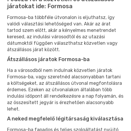
járatokat ide: Formosa
Formosa-ba többféle útvonalon is eljuthatsz, így
valódi választási lehetőséged van. Akár az árat
tartod szem előtt, akár a kényelmes menetrendet
keresed, az indulási városodtól és az utazási
dátumoktól függően választhatsz közvetlen vagy
átszállásos járat között.
Átszállásos járatok Formosa-ba
Ha a városodból nem indulnak közvetlen járatok
Formosa-ba, vagy szeretnéd alacsonyabban tartani
a költségeket, az átszállásos útvonal megfontolásra
érdemes. Ezeken az útvonalakon általában több
indulási időpont áll rendelkezésre a nap folyamán, és
az összesített jegyár is érezhetően alacsonyabb
lehet.
A neked megfelelő légitársaság kiválasztása
Formosa-ba fapados és teljes szolgáltatást nyújtó