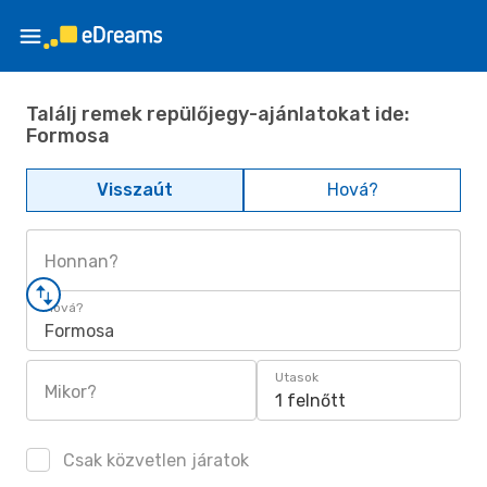
Találj remek repülőjegy-ajánlatokat ide:
Formosa
Visszaút
Hová?
Honnan?
Hová?
Formosa
Utasok
Mikor?
1 felnőtt
Csak közvetlen járatok