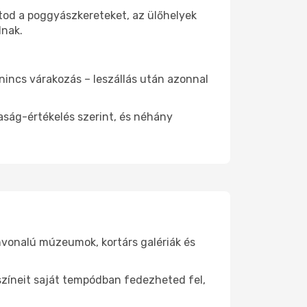
atod a poggyászkereteket, az ülőhelyek
dnak.
 nincs várakozás – leszállás után azonnal
aság-értékelés szerint, és néhány
ínvonalú múzeumok, kortárs galériák és
yszíneit saját tempódban fedezheted fel,