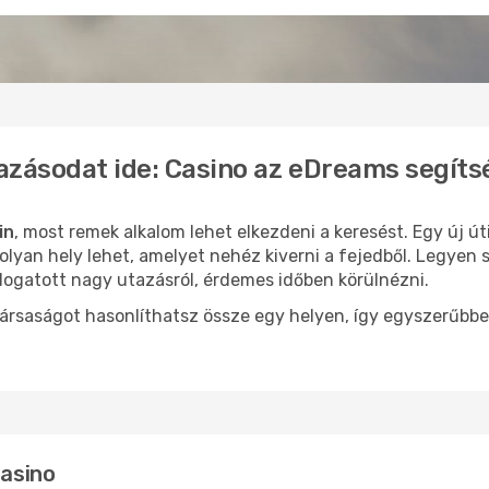
azásodat ide: Casino az eDreams segíts
in
, most remek alkalom lehet elkezdeni a keresést. Egy új ú
lyan hely lehet, amelyet nehéz kiverni a fejedből. Legyen 
logatott nagy utazásról, érdemes időben körülnézni.
ársaságot hasonlíthatsz össze egy helyen, így egyszerűbbe
Casino