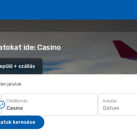
atokat ide: Casino
epülő + szállás
len járatok
Célállomás
Indulás
Dátum
ratok keresése