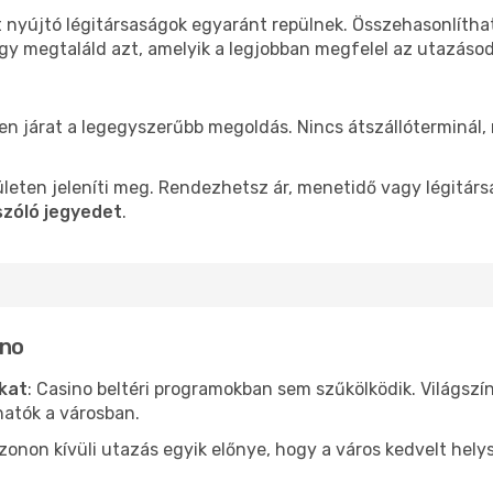
t nyújtó légitársaságok egyaránt repülnek. Összehasonlíth
ogy megtaláld azt, amelyik a legjobban megfelel az utazáso
len járat a legegyszerűbb megoldás. Nincs átszállóterminál,
leten jeleníti meg. Rendezhetsz ár, menetidő vagy légitárs
szóló jegyedet
.
ino
ókat
: Casino beltéri programokban sem szűkölködik. Világsz
hatók a városban.
ezonon kívüli utazás egyik előnye, hogy a város kedvelt hel