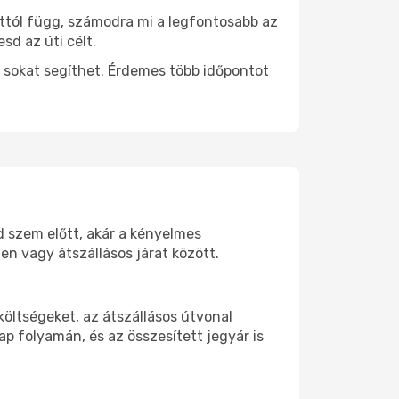
attól függ, számodra mi a legfontosabb az
sd az úti célt.
 sokat segíthet. Érdemes több időpontot
od szem előtt, akár a kényelmes
n vagy átszállásos járat között.
öltségeket, az átszállásos útvonal
p folyamán, és az összesített jegyár is