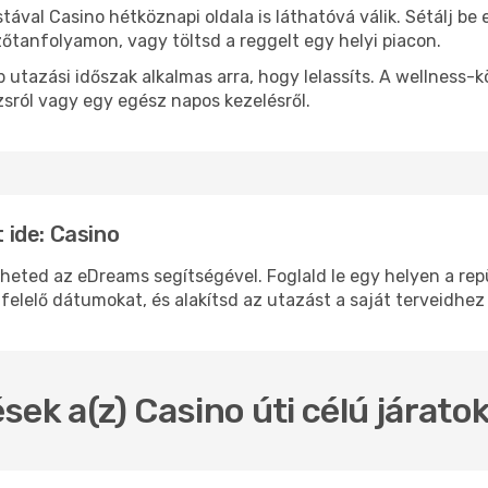
stával Casino hétköznapi oldala is láthatóvá válik. Sétálj b
zőtanfolyamon, vagy töltsd a reggelt egy helyi piacon.
 utazási időszak alkalmas arra, hogy lelassíts. A wellness-
sról vagy egy egész napos kezelésről.
ide: Casino
ed az eDreams segítségével. Foglald le egy helyen a repül
felelő dátumokat, és alakítsd az utazást a saját terveidhez
sek a(z) Casino úti célú járat