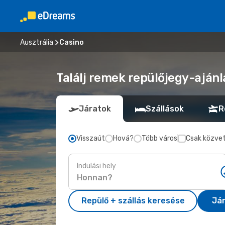
Ausztrália
Casino
Találj remek repülőjegy-ajánl
Járatok
Szállások
R
Visszaút
Hová?
Több város
Csak közvet
Indulási hely
Repülő + szállás keresése
Já