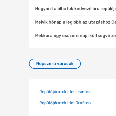
Hogyan találhatok kedvező árú repülőj
Melyik hónap a legjobb az utazáshoz Ca
Mekkora egy ésszerű napi költségveté
Népszerű városok
Repülőjáratok ide: Lismore
Repülőjáratok ide: Grafton