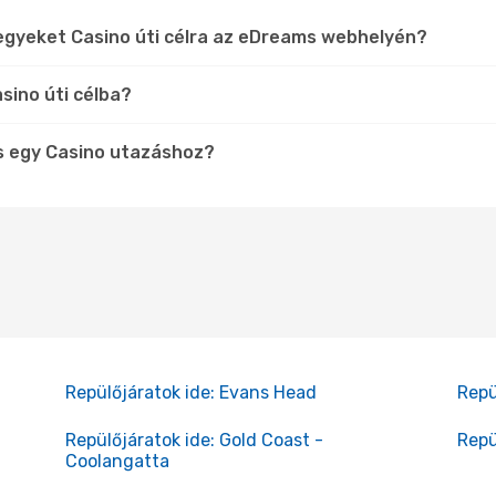
egyeket Casino úti célra az eDreams webhelyén?
sino úti célba?
s egy Casino utazáshoz?
Repülőjáratok ide: Evans Head
Repü
Repülőjáratok ide: Gold Coast -
Repü
Coolangatta