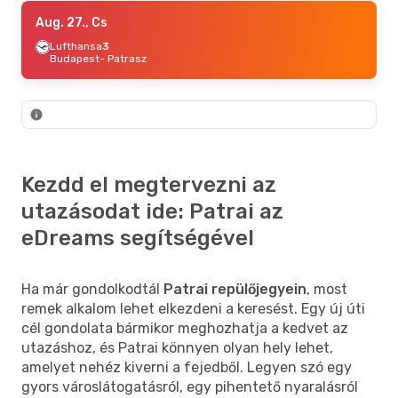
Szept. 18., P
Aug. 27., Cs
- Szept. 25., P
Austrian Airlines
Lufthansa
3
1
Budapest
Budapest
- Patrasz
- Patrasz
Austrian Airlines
1
Patrasz
- Budapest
Szept. 7., H
- Szept. 11., P
Lufthansa
2
Budapest
- Patrasz
Austrian Airlines
1
Kezdd el megtervezni az
Patrasz
- Budapest
utazásodat ide: Patrai az
eDreams segítségével
Ha már gondolkodtál
Patrai repülőjegyein
, most
remek alkalom lehet elkezdeni a keresést. Egy új úti
cél gondolata bármikor meghozhatja a kedvet az
utazáshoz, és Patrai könnyen olyan hely lehet,
amelyet nehéz kiverni a fejedből. Legyen szó egy
gyors városlátogatásról, egy pihentető nyaralásról