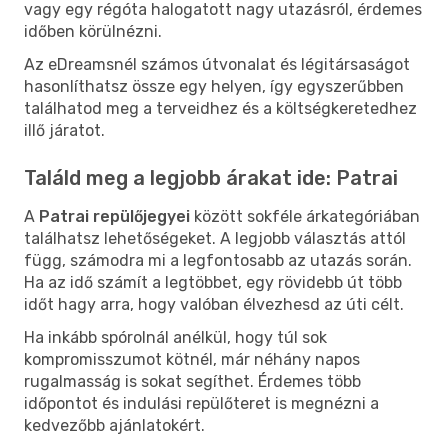
vagy egy régóta halogatott nagy utazásról, érdemes
időben körülnézni.
Az eDreamsnél számos útvonalat és légitársaságot
hasonlíthatsz össze egy helyen, így egyszerűbben
találhatod meg a terveidhez és a költségkeretedhez
illő járatot.
Találd meg a legjobb árakat ide: Patrai
A
Patrai repülőjegyei
között sokféle árkategóriában
találhatsz lehetőségeket. A legjobb választás attól
függ, számodra mi a legfontosabb az utazás során.
Ha az idő számít a legtöbbet, egy rövidebb út több
időt hagy arra, hogy valóban élvezhesd az úti célt.
Ha inkább spórolnál anélkül, hogy túl sok
kompromisszumot kötnél, már néhány napos
rugalmasság is sokat segíthet. Érdemes több
időpontot és indulási repülőteret is megnézni a
kedvezőbb ajánlatokért.