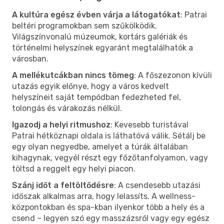
A kultúra egész évben várja a látogatókat
: Patrai
beltéri programokban sem szűkölködik.
Világszínvonalú múzeumok, kortárs galériák és
történelmi helyszínek egyaránt megtalálhatók a
városban.
A mellékutcákban nincs tömeg
: A főszezonon kívüli
utazás egyik előnye, hogy a város kedvelt
helyszíneit saját tempódban fedezheted fel,
tolongás és várakozás nélkül.
Igazodj a helyi ritmushoz
: Kevesebb turistával
Patrai hétköznapi oldala is láthatóvá válik. Sétálj be
egy olyan negyedbe, amelyet a túrák általában
kihagynak, vegyél részt egy főzőtanfolyamon, vagy
töltsd a reggelt egy helyi piacon.
Szánj időt a feltöltődésre
: A csendesebb utazási
időszak alkalmas arra, hogy lelassíts. A wellness-
központokban és spa-kban ilyenkor több a hely és a
csend – legyen szó egy masszázsról vagy egy egész