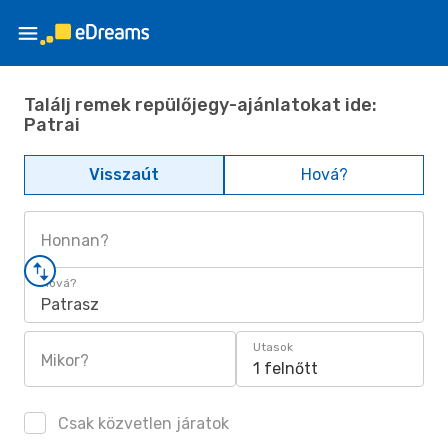
Találj remek repülőjegy-ajánlatokat ide:
Patrai
Visszaút
Hová?
Honnan?
Hová?
Patrasz
Utasok
Mikor?
1 felnőtt
Csak közvetlen járatok