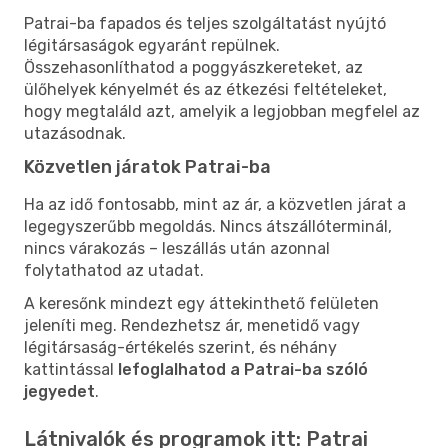
Patrai-ba fapados és teljes szolgáltatást nyújtó
légitársaságok egyaránt repülnek.
Összehasonlíthatod a poggyászkereteket, az
ülőhelyek kényelmét és az étkezési feltételeket,
hogy megtaláld azt, amelyik a legjobban megfelel az
utazásodnak.
Közvetlen járatok Patrai-ba
Ha az idő fontosabb, mint az ár, a közvetlen járat a
legegyszerűbb megoldás. Nincs átszállóterminál,
nincs várakozás – leszállás után azonnal
folytathatod az utadat.
A keresőnk mindezt egy áttekinthető felületen
jeleníti meg. Rendezhetsz ár, menetidő vagy
légitársaság-értékelés szerint, és néhány
kattintással
lefoglalhatod a Patrai-ba szóló
jegyedet
.
Látnivalók és programok itt: Patrai