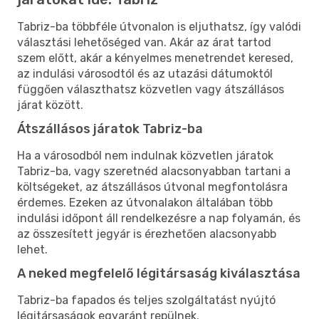
Tabriz-ba többféle útvonalon is eljuthatsz, így valódi
választási lehetőséged van. Akár az árat tartod
szem előtt, akár a kényelmes menetrendet keresed,
az indulási városodtól és az utazási dátumoktól
függően választhatsz közvetlen vagy átszállásos
járat között.
Átszállásos járatok Tabriz-ba
Ha a városodból nem indulnak közvetlen járatok
Tabriz-ba, vagy szeretnéd alacsonyabban tartani a
költségeket, az átszállásos útvonal megfontolásra
érdemes. Ezeken az útvonalakon általában több
indulási időpont áll rendelkezésre a nap folyamán, és
az összesített jegyár is érezhetően alacsonyabb
lehet.
A neked megfelelő légitársaság kiválasztása
Tabriz-ba fapados és teljes szolgáltatást nyújtó
légitársaságok egyaránt repülnek.