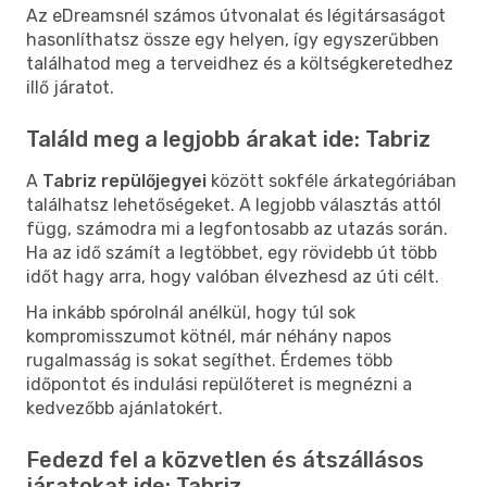
Az eDreamsnél számos útvonalat és légitársaságot
hasonlíthatsz össze egy helyen, így egyszerűbben
találhatod meg a terveidhez és a költségkeretedhez
illő járatot.
Találd meg a legjobb árakat ide: Tabriz
A
Tabriz repülőjegyei
között sokféle árkategóriában
találhatsz lehetőségeket. A legjobb választás attól
függ, számodra mi a legfontosabb az utazás során.
Ha az idő számít a legtöbbet, egy rövidebb út több
időt hagy arra, hogy valóban élvezhesd az úti célt.
Ha inkább spórolnál anélkül, hogy túl sok
kompromisszumot kötnél, már néhány napos
rugalmasság is sokat segíthet. Érdemes több
időpontot és indulási repülőteret is megnézni a
kedvezőbb ajánlatokért.
Fedezd fel a közvetlen és átszállásos
járatokat ide: Tabriz