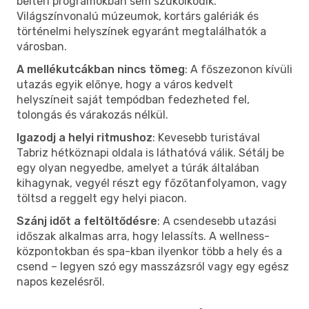
beltéri programokban sem szűkölködik.
Világszínvonalú múzeumok, kortárs galériák és
történelmi helyszínek egyaránt megtalálhatók a
városban.
A mellékutcákban nincs tömeg
: A főszezonon kívüli
utazás egyik előnye, hogy a város kedvelt
helyszíneit saját tempódban fedezheted fel,
tolongás és várakozás nélkül.
Igazodj a helyi ritmushoz
: Kevesebb turistával
Tabriz hétköznapi oldala is láthatóvá válik. Sétálj be
egy olyan negyedbe, amelyet a túrák általában
kihagynak, vegyél részt egy főzőtanfolyamon, vagy
töltsd a reggelt egy helyi piacon.
Szánj időt a feltöltődésre
: A csendesebb utazási
időszak alkalmas arra, hogy lelassíts. A wellness-
központokban és spa-kban ilyenkor több a hely és a
csend – legyen szó egy masszázsról vagy egy egész
napos kezelésről.