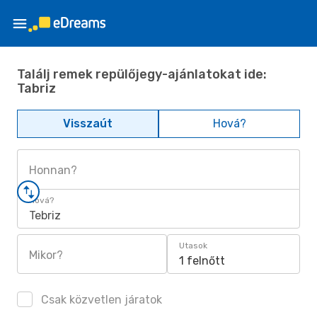
Találj remek repülőjegy-ajánlatokat ide:
Tabriz
Visszaút
Hová?
Honnan?
Hová?
Tebriz
Utasok
Mikor?
1 felnőtt
Csak közvetlen járatok