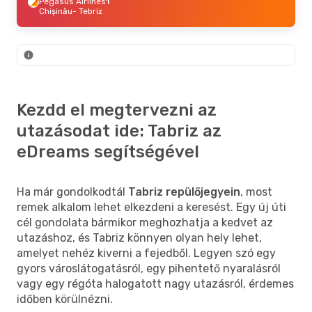
Pegasus Airlines
1
Chișinău
- Tebriz
Kezdd el megtervezni az
utazásodat ide: Tabriz az
eDreams segítségével
Ha már gondolkodtál
Tabriz repülőjegyein
, most
remek alkalom lehet elkezdeni a keresést. Egy új úti
cél gondolata bármikor meghozhatja a kedvet az
utazáshoz, és Tabriz könnyen olyan hely lehet,
amelyet nehéz kiverni a fejedből. Legyen szó egy
gyors városlátogatásról, egy pihentető nyaralásról
vagy egy régóta halogatott nagy utazásról, érdemes
időben körülnézni.