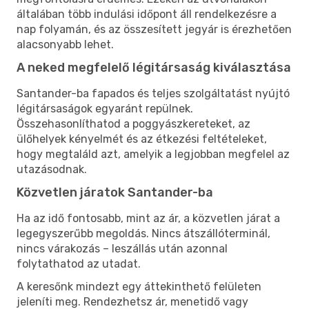
általában több indulási időpont áll rendelkezésre a
nap folyamán, és az összesített jegyár is érezhetően
alacsonyabb lehet.
A neked megfelelő légitársaság kiválasztása
Santander-ba fapados és teljes szolgáltatást nyújtó
légitársaságok egyaránt repülnek.
Összehasonlíthatod a poggyászkereteket, az
ülőhelyek kényelmét és az étkezési feltételeket,
hogy megtaláld azt, amelyik a legjobban megfelel az
utazásodnak.
Közvetlen járatok Santander-ba
Ha az idő fontosabb, mint az ár, a közvetlen járat a
legegyszerűbb megoldás. Nincs átszállóterminál,
nincs várakozás – leszállás után azonnal
folytathatod az utadat.
A keresőnk mindezt egy áttekinthető felületen
jeleníti meg. Rendezhetsz ár, menetidő vagy