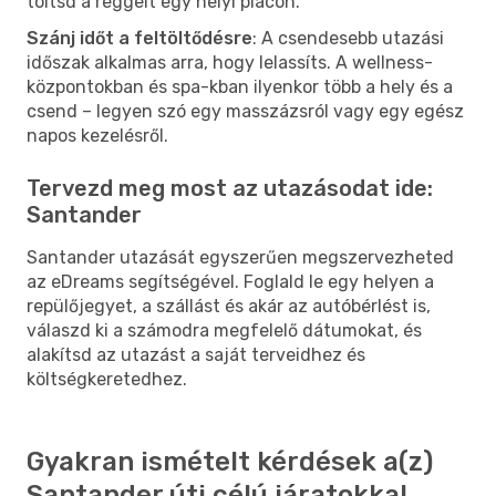
töltsd a reggelt egy helyi piacon.
Szánj időt a feltöltődésre
: A csendesebb utazási
időszak alkalmas arra, hogy lelassíts. A wellness-
központokban és spa-kban ilyenkor több a hely és a
csend – legyen szó egy masszázsról vagy egy egész
napos kezelésről.
Tervezd meg most az utazásodat ide:
Santander
Santander utazását egyszerűen megszervezheted
az eDreams segítségével. Foglald le egy helyen a
repülőjegyet, a szállást és akár az autóbérlést is,
válaszd ki a számodra megfelelő dátumokat, és
alakítsd az utazást a saját terveidhez és
költségkeretedhez.
Gyakran ismételt kérdések a(z)
Santander úti célú járatokkal