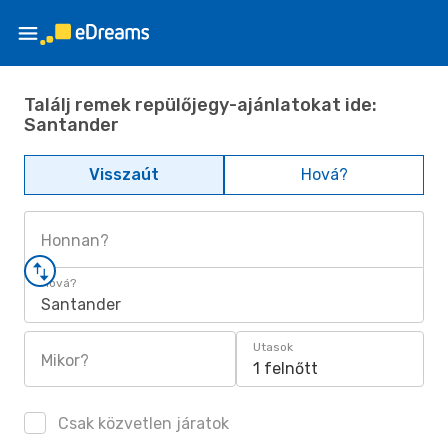
Találj remek repülőjegy-ajánlatokat ide:
Santander
Visszaút
Hová?
Honnan?
Hová?
Santander
Utasok
Mikor?
1 felnőtt
Csak közvetlen járatok