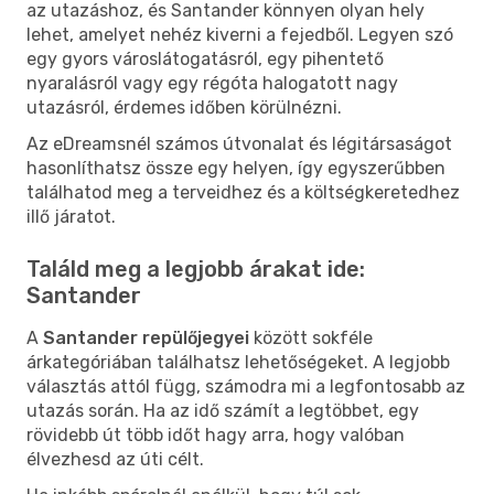
az utazáshoz, és Santander könnyen olyan hely
lehet, amelyet nehéz kiverni a fejedből. Legyen szó
egy gyors városlátogatásról, egy pihentető
nyaralásról vagy egy régóta halogatott nagy
utazásról, érdemes időben körülnézni.
Az eDreamsnél számos útvonalat és légitársaságot
hasonlíthatsz össze egy helyen, így egyszerűbben
találhatod meg a terveidhez és a költségkeretedhez
illő járatot.
Találd meg a legjobb árakat ide:
Santander
A
Santander repülőjegyei
között sokféle
árkategóriában találhatsz lehetőségeket. A legjobb
választás attól függ, számodra mi a legfontosabb az
utazás során. Ha az idő számít a legtöbbet, egy
rövidebb út több időt hagy arra, hogy valóban
élvezhesd az úti célt.