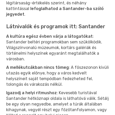
légitársaság-értékelés szerint, és néhány
kattintással
lefoglalhatod a Santander-ba szóló
jegyedet
.
Látnivalók és programok itt: Santander
A kultúra egész évben várja a látogatókat
:
Santander beltéri programokban sem szűkölködik.
Világszínvonalú múzeumok, kortárs galériák és
történelmi helyszínek egyaránt megtalálhatók a
városban.
A mellékutcákban nincs tömeg
: A főszezonon kívüli
utazás egyik előnye, hogy a város kedvelt
helyszíneit saját tempódban fedezheted fel,
tolongás és várakozás nélkül.
Igazodj a helyi ritmushoz
: Kevesebb turistával
Santander hétköznapi oldala is láthatóvá válik. Sétálj
be egy olyan negyedbe, amelyet a túrák általában
kihagynak, vegyél részt egy főzőtanfolyamon, vagy