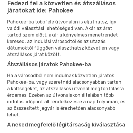
Fedezd fel a közvetlen és átszállásos
járatokat ide: Pahokee
Pahokee-ba többféle útvonalon is eljuthatsz, így
valódi választási lehetőséged van. Akár az árat
tartod szem előtt, akár a kényelmes menetrendet
keresed, az indulási városodtól és az utazási
dátumoktól függően választhatsz közvetlen vagy
átszállásos járat között.
Átszállásos járatok Pahokee-ba
Ha a városodból nem indulnak közvetlen járatok
Pahokee-ba, vagy szeretnéd alacsonyabban tartani
a költségeket, az átszállásos útvonal megfontolásra
érdemes. Ezeken az útvonalakon általában több
indulási időpont áll rendelkezésre a nap folyamán, és
az összesített jegyár is érezhetően alacsonyabb
lehet.
A neked megfelelő légitársaság kiválasztása