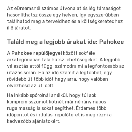
Az eDreamsnél számos útvonalat és légitársaságot
hasonlíthatsz össze egy helyen, így egyszerűbben
találhatod meg a terveidhez és a költségkeretedhez
illő járatot.
Találd meg a legjobb árakat ide: Pahokee
A
Pahokee repülőjegyei
között sokféle
árkategóriában találhatsz lehetőségeket. A legjobb
választás attól függ, számodra mi a legfontosabb az
utazás során. Ha az idő számít a legtöbbet, egy
rövidebb út több időt hagy arra, hogy valóban
élvezhesd az úti célt.
Ha inkább spórolnál anélkül, hogy túl sok
kompromisszumot kötnél, már néhány napos
rugalmasság is sokat segíthet. Érdemes több
időpontot és indulási repülőteret is megnézni a
kedvezőbb ajánlatokért.