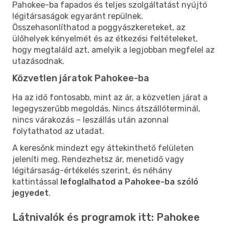
Pahokee-ba fapados és teljes szolgáltatást nyújtó
légitársaságok egyaránt repülnek.
Összehasonlíthatod a poggyászkereteket, az
ülőhelyek kényelmét és az étkezési feltételeket,
hogy megtaláld azt, amelyik a legjobban megfelel az
utazásodnak.
Közvetlen járatok Pahokee-ba
Ha az idő fontosabb, mint az ár, a közvetlen járat a
legegyszerűbb megoldás. Nincs átszállóterminál,
nincs várakozás – leszállás után azonnal
folytathatod az utadat.
A keresőnk mindezt egy áttekinthető felületen
jeleníti meg. Rendezhetsz ár, menetidő vagy
légitársaság-értékelés szerint, és néhány
kattintással
lefoglalhatod a Pahokee-ba szóló
jegyedet
.
Látnivalók és programok itt: Pahokee