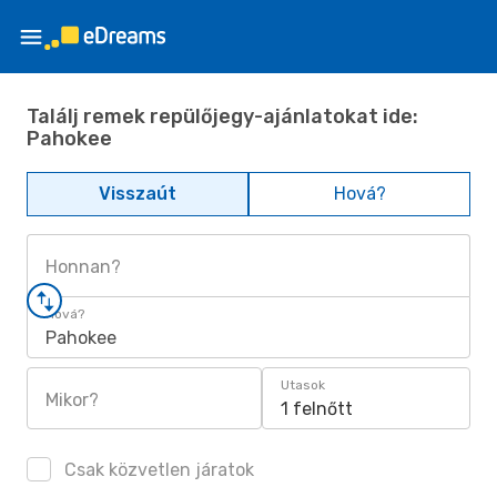
Találj remek repülőjegy-ajánlatokat ide:
Pahokee
Visszaút
Hová?
Honnan?
Hová?
Pahokee
Utasok
Mikor?
1 felnőtt
Csak közvetlen járatok