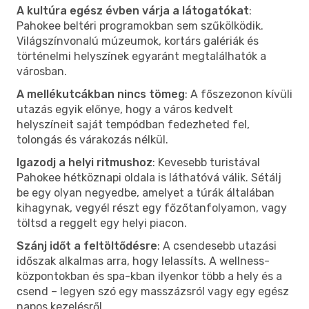
A kultúra egész évben várja a látogatókat
:
Pahokee beltéri programokban sem szűkölködik.
Világszínvonalú múzeumok, kortárs galériák és
történelmi helyszínek egyaránt megtalálhatók a
városban.
A mellékutcákban nincs tömeg
: A főszezonon kívüli
utazás egyik előnye, hogy a város kedvelt
helyszíneit saját tempódban fedezheted fel,
tolongás és várakozás nélkül.
Igazodj a helyi ritmushoz
: Kevesebb turistával
Pahokee hétköznapi oldala is láthatóvá válik. Sétálj
be egy olyan negyedbe, amelyet a túrák általában
kihagynak, vegyél részt egy főzőtanfolyamon, vagy
töltsd a reggelt egy helyi piacon.
Szánj időt a feltöltődésre
: A csendesebb utazási
időszak alkalmas arra, hogy lelassíts. A wellness-
központokban és spa-kban ilyenkor több a hely és a
csend – legyen szó egy masszázsról vagy egy egész
napos kezelésről.