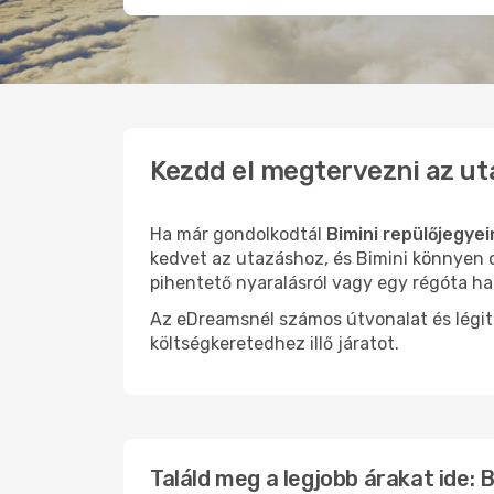
Kezdd el megtervezni az ut
Ha már gondolkodtál
Bimini repülőjegyei
kedvet az utazáshoz, és Bimini könnyen o
pihentető nyaralásról vagy egy régóta ha
Az eDreamsnél számos útvonalat és légit
költségkeretedhez illő járatot.
Találd meg a legjobb árakat ide: B