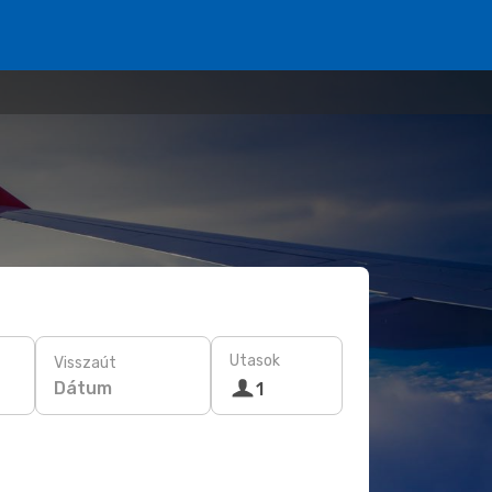
Utasok
Visszaút
Dátum
1