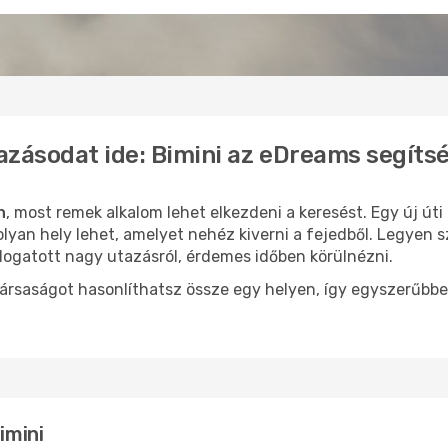
azásodat ide: Bimini az eDreams segíts
n
, most remek alkalom lehet elkezdeni a keresést. Egy új út
lyan hely lehet, amelyet nehéz kiverni a fejedből. Legyen s
logatott nagy utazásról, érdemes időben körülnézni.
ársaságot hasonlíthatsz össze egy helyen, így egyszerűbbe
imini