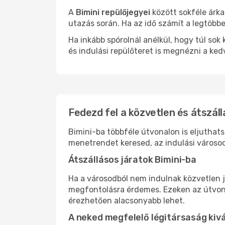
A
Bimini repülőjegyei
között sokféle árka
utazás során. Ha az idő számít a legtöbbe
Ha inkább spórolnál anélkül, hogy túl s
és indulási repülőteret is megnézni a ked
Fedezd fel a közvetlen és átszáll
Bimini-ba többféle útvonalon is eljuthats
menetrendet keresed, az indulási városod
Átszállásos járatok Bimini-ba
Ha a városodból nem indulnak közvetlen j
megfontolásra érdemes. Ezeken az útvonal
érezhetően alacsonyabb lehet.
A neked megfelelő légitársaság kiv