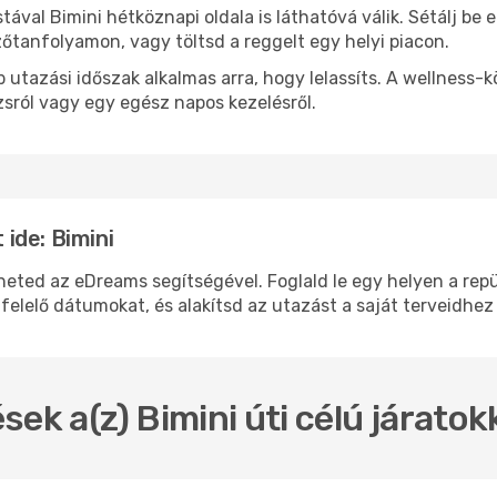
stával Bimini hétköznapi oldala is láthatóvá válik. Sétálj b
zőtanfolyamon, vagy töltsd a reggelt egy helyi piacon.
 utazási időszak alkalmas arra, hogy lelassíts. A wellness-
sról vagy egy egész napos kezelésről.
ide: Bimini
ed az eDreams segítségével. Foglald le egy helyen a repülő
felelő dátumokat, és alakítsd az utazást a saját terveidhez
sek a(z) Bimini úti célú járato