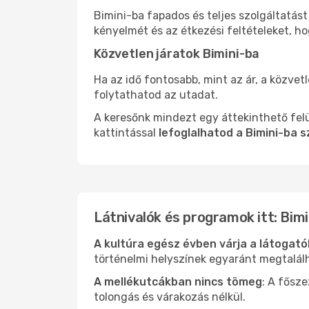
Bimini-ba fapados és teljes szolgáltatás
kényelmét és az étkezési feltételeket, h
Közvetlen járatok Bimini-ba
Ha az idő fontosabb, mint az ár, a közvet
folytathatod az utadat.
A keresőnk mindezt egy áttekinthető felü
kattintással
lefoglalhatod a Bimini-ba s
Látnivalók és programok itt: Bimi
A kultúra egész évben várja a látogat
történelmi helyszínek egyaránt megtalál
A mellékutcákban nincs tömeg
: A fősz
tolongás és várakozás nélkül.