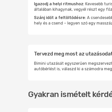
Igazodj a helyi ritmushoz
: Kevesebb turi
általában kihagynak, vegyél részt egy fő
Szánj időt a feltöltődésre
: A csendesebb
hely és a csend – legyen szó egy masszáz
Tervezd meg most az utazásodat 
Bimini utazását egyszerűen megszervezhet
autóbérlést is, válaszd ki a számodra meg
Gyakran ismételt kérdé