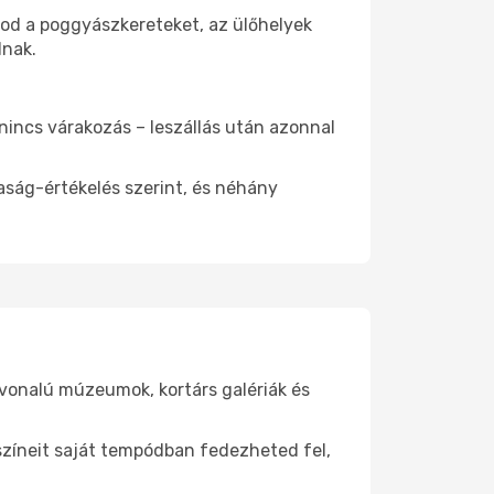
tod a poggyászkereteket, az ülőhelyek
dnak.
 nincs várakozás – leszállás után azonnal
aság-értékelés szerint, és néhány
nvonalú múzeumok, kortárs galériák és
yszíneit saját tempódban fedezheted fel,