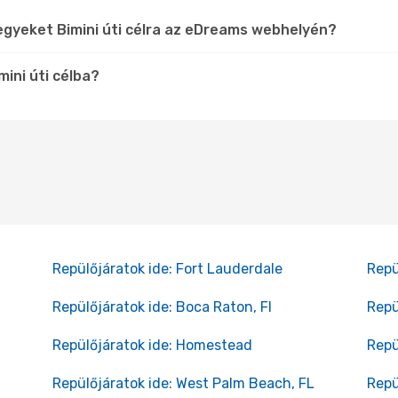
egyeket Bimini úti célra az eDreams webhelyén?
ini úti célba?
Repülőjáratok ide: Fort Lauderdale
Repü
Repülőjáratok ide: Boca Raton, Fl
Repü
Repülőjáratok ide: Homestead
Repü
Repülőjáratok ide: West Palm Beach, FL
Repü