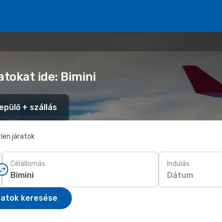
atokat ide: Bimini
epülő + szállás
len járatok
Célállomás
Indulás
Dátum
ratok keresése