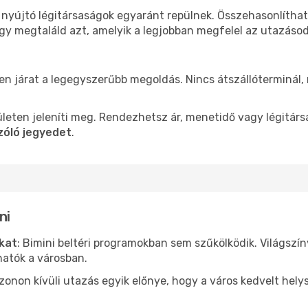
t nyújtó légitársaságok egyaránt repülnek. Összehasonlítha
ogy megtaláld azt, amelyik a legjobban megfelel az utazáso
len járat a legegyszerűbb megoldás. Nincs átszállóterminál,
leten jeleníti meg. Rendezhetsz ár, menetidő vagy légitárs
zóló jegyedet
.
ni
ókat
: Bimini beltéri programokban sem szűkölködik. Világszí
hatók a városban.
ezonon kívüli utazás egyik előnye, hogy a város kedvelt hel