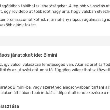
tegóriában találhatsz lehetőségeket. A legjobb választás a
t, egy rövidebb út több időt hagy arra, hogy valóban élvezhe
ok kompromisszumot kötnél, már néhány napos rugalmasság is
vezőbb ajánlatokért.
ásos járatokat ide: Bimini
z, így valódi választási lehetőséged van. Akár az árat tarto
tól és az utazási dátumoktól függően választhatsz közvetle
áratok Bimini-ba, vagy szeretnéd alacsonyabban tartani a k
akon általában több indulási időpont áll rendelkezésre a na
álasztása