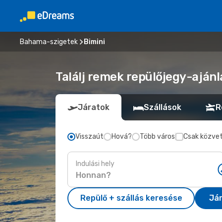
Bahama-szigetek
Bimini
Találj remek repülőjegy-ajánl
Járatok
Szállások
R
Visszaút
Hová?
Több város
Csak közvet
Indulási hely
Repülő + szállás keresése
Já