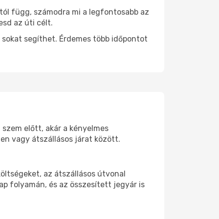
ttól függ, számodra mi a legfontosabb az
sd az úti célt.
 sokat segíthet. Érdemes több időpontot
d szem előtt, akár a kényelmes
n vagy átszállásos járat között.
öltségeket, az átszállásos útvonal
p folyamán, és az összesített jegyár is