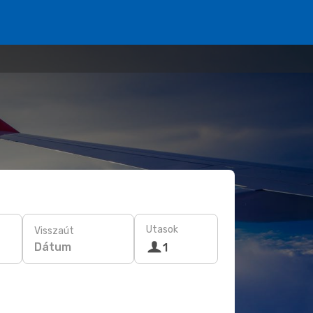
Utasok
Visszaút
Dátum
1