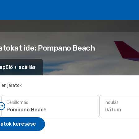
latokat ide: Pompano Beach
epülő + szállás
len járatok
Célállomás
Indulás
Dátum
ratok keresése