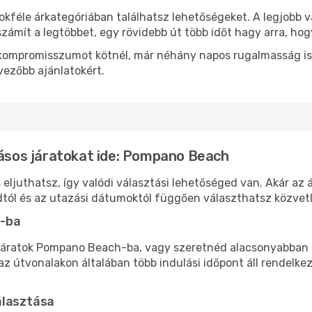
okféle árkategóriában találhatsz lehetőségeket. A legjobb v
zámít a legtöbbet, egy rövidebb út több időt hagy arra, hog
ok kompromisszumot kötnél, már néhány napos rugalmasság is
vezőbb ajánlatokért.
lásos járatokat ide: Pompano Beach
ljuthatsz, így valódi választási lehetőséged van. Akár az á
tól és az utazási dátumoktól függően választhatsz közvetle
h-ba
járatok Pompano Beach-ba, vagy szeretnéd alacsonyabban ta
 útvonalakon általában több indulási időpont áll rendelkez
álasztása