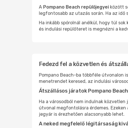
A
Pompano Beach repülőjegyei
között s
legfontosabb az utazás során. Ha az idő s
Ha inkább spórolnál anélkül, hogy túl s
és indulási repülőteret is megnézni a ked
Fedezd fel a közvetlen és átszál
Pompano Beach-ba többféle útvonalon is e
menetrendet keresed, az indulási városod
Átszállásos járatok Pompano Beac
Ha a városodból nem indulnak közvetlen 
útvonal megfontolásra érdemes. Ezeken az
jegyár is érezhetően alacsonyabb lehet.
A neked megfelelő légitársaság kiv