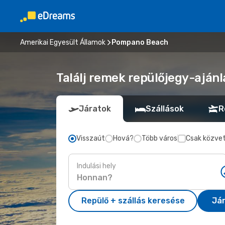
Amerikai Egyesült Államok
Pompano Beach
Találj remek repülőjegy-aján
Járatok
Szállások
R
Visszaút
Hová?
Több város
Csak közvet
Indulási hely
Repülő + szállás keresése
Já