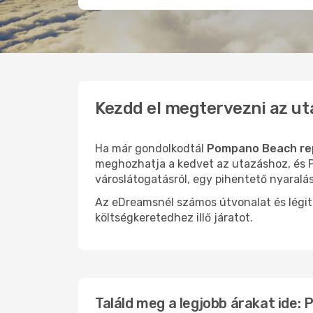
Kezdd el megtervezni az u
Ha már gondolkodtál
Pompano Beach rep
meghozhatja a kedvet az utazáshoz, és P
városlátogatásról, egy pihentető nyaralá
Az eDreamsnél számos útvonalat és légit
költségkeretedhez illő járatot.
Találd meg a legjobb árakat ide