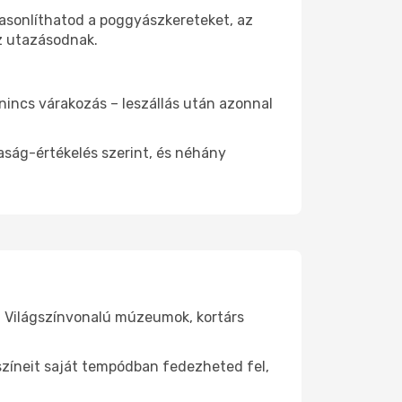
asonlíthatod a poggyászkereteket, az
az utazásodnak.
 nincs várakozás – leszállás után azonnal
aság-értékelés szerint, és néhány
. Világszínvonalú múzeumok, kortárs
yszíneit saját tempódban fedezheted fel,