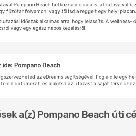
stával Pompano Beach hétköznapi oldala is láthatóvá válik.
egy főzőtanfolyamon, vagy töltsd a reggelt egy helyi piacon
 utazási időszak alkalmas arra, hogy lelassíts. A wellness-
sról vagy egy egész napos kezelésről.
t ide: Pompano Beach
ervezheted az eDreams segítségével. Foglald le egy helyen
felelő dátumokat, és alakítsd az utazást a saját terveidhez
sek a(z) Pompano Beach úti cé