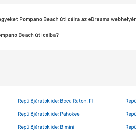
jegyeket Pompano Beach úti célra az eDreams webhelyé
Pompano Beach úti célba?
Repülőjáratok ide: Boca Raton, Fl
Repü
Repülőjáratok ide: Pahokee
Repü
Repülőjáratok ide: Bimini
Repü