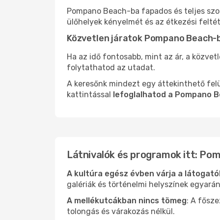
Pompano Beach-ba fapados és teljes szol
ülőhelyek kényelmét és az étkezési felté
Közvetlen járatok Pompano Beach-
Ha az idő fontosabb, mint az ár, a közvet
folytathatod az utadat.
A keresőnk mindezt egy áttekinthető felü
kattintással
lefoglalhatod a Pompano B
Látnivalók és programok itt: P
A kultúra egész évben várja a látogat
galériák és történelmi helyszínek egyará
A mellékutcákban nincs tömeg
: A fősz
tolongás és várakozás nélkül.