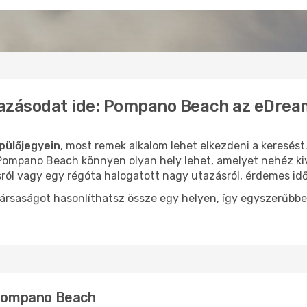
tazásodat ide: Pompano Beach az eDrea
ülőjegyein
, most remek alkalom lehet elkezdeni a keresést.
ompano Beach könnyen olyan hely lehet, amelyet nehéz kiv
sról vagy egy régóta halogatott nagy utazásról, érdemes id
ársaságot hasonlíthatsz össze egy helyen, így egyszerűbbe
: Pompano Beach