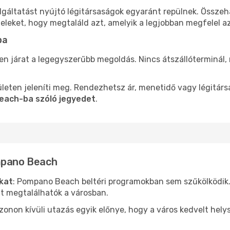
gáltatást nyújtó légitársaságok egyaránt repülnek. Összeh
teleket, hogy megtaláld azt, amelyik a legjobban megfelel 
ba
len járat a legegyszerűbb megoldás. Nincs átszállóterminál,
leten jeleníti meg. Rendezhetsz ár, menetidő vagy légitárs
each-ba szóló jegyedet
.
ompano Beach
ókat
: Pompano Beach beltéri programokban sem szűkölködik
nt megtalálhatók a városban.
ezonon kívüli utazás egyik előnye, hogy a város kedvelt hel