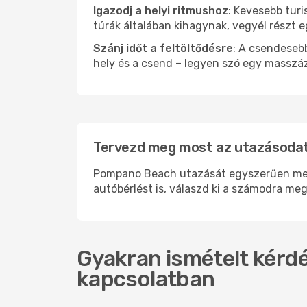
Igazodj a helyi ritmushoz
: Kevesebb turi
túrák általában kihagynak, vegyél részt 
Szánj időt a feltöltődésre
: A csendesebb
hely és a csend – legyen szó egy masszáz
Tervezd meg most az utazásoda
Pompano Beach utazását egyszerűen megsz
autóbérlést is, válaszd ki a számodra meg
Gyakran ismételt kérdé
kapcsolatban