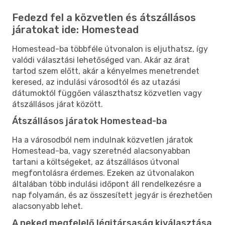
Fedezd fel a közvetlen és átszállásos
járatokat ide: Homestead
Homestead-ba többféle útvonalon is eljuthatsz, így
valódi választási lehetőséged van. Akár az árat
tartod szem előtt, akár a kényelmes menetrendet
keresed, az indulási városodtól és az utazási
dátumoktól függően választhatsz közvetlen vagy
átszállásos járat között.
Átszállásos járatok Homestead-ba
Ha a városodból nem indulnak közvetlen járatok
Homestead-ba, vagy szeretnéd alacsonyabban
tartani a költségeket, az átszállásos útvonal
megfontolásra érdemes. Ezeken az útvonalakon
általában több indulási időpont áll rendelkezésre a
nap folyamán, és az összesített jegyár is érezhetően
alacsonyabb lehet.
A neked megfelelő légitársaság kiválasztása