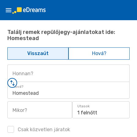
Találj remek repülőjegy-ajánlatokat ide:
Homestead
Visszaút
Hová?
Honnan?
Hová?
Homestead
Utasok
Mikor?
1 felnőtt
Csak közvetlen járatok