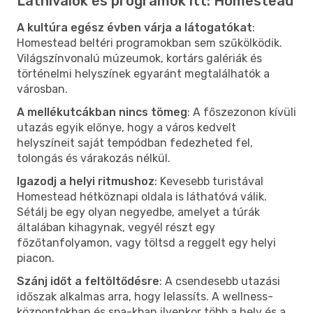
Látnivalók és programok itt: Homestead
A kultúra egész évben várja a látogatókat
:
Homestead beltéri programokban sem szűkölködik.
Világszínvonalú múzeumok, kortárs galériák és
történelmi helyszínek egyaránt megtalálhatók a
városban.
A mellékutcákban nincs tömeg
: A főszezonon kívüli
utazás egyik előnye, hogy a város kedvelt
helyszíneit saját tempódban fedezheted fel,
tolongás és várakozás nélkül.
Igazodj a helyi ritmushoz
: Kevesebb turistával
Homestead hétköznapi oldala is láthatóvá válik.
Sétálj be egy olyan negyedbe, amelyet a túrák
általában kihagynak, vegyél részt egy
főzőtanfolyamon, vagy töltsd a reggelt egy helyi
piacon.
Szánj időt a feltöltődésre
: A csendesebb utazási
időszak alkalmas arra, hogy lelassíts. A wellness-
központokban és spa-kban ilyenkor több a hely és a