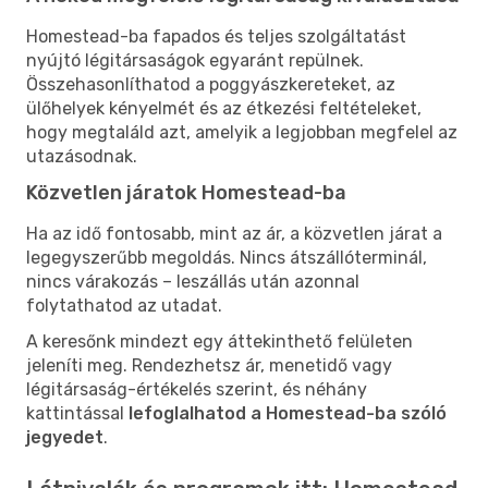
Homestead-ba fapados és teljes szolgáltatást
nyújtó légitársaságok egyaránt repülnek.
Összehasonlíthatod a poggyászkereteket, az
ülőhelyek kényelmét és az étkezési feltételeket,
hogy megtaláld azt, amelyik a legjobban megfelel az
utazásodnak.
Közvetlen járatok Homestead-ba
Ha az idő fontosabb, mint az ár, a közvetlen járat a
legegyszerűbb megoldás. Nincs átszállóterminál,
nincs várakozás – leszállás után azonnal
folytathatod az utadat.
A keresőnk mindezt egy áttekinthető felületen
jeleníti meg. Rendezhetsz ár, menetidő vagy
légitársaság-értékelés szerint, és néhány
kattintással
lefoglalhatod a Homestead-ba szóló
jegyedet
.