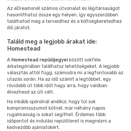
Az eDreamsnél számos útvonalat és légitársaságot
hasonlíthatsz össze egy helyen, így egyszerűbben
találhatod meg a terveidhez és a költségkeretedhez
illő járatot.
Találd meg a legjobb árakat ide:
Homestead
A
Homestead repülőjegyei
között sokféle
árkategóriában találhatsz lehetőségeket. A legjobb
választás attól függ, számodra mi a legfontosabb az
utazás során. Ha az idő számít a legtöbbet, egy
rövidebb út több időt hagy arra, hogy valóban
élvezhesd az úti célt.
Ha inkább spórolnál anélkül, hogy túl sok
kompromisszumot kötnél, már néhány napos
rugalmasság is sokat segíthet. Érdemes több
időpontot és indulási repülőteret is megnézni a
kedvezőbb ajánlatokért.