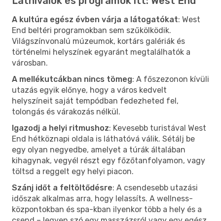
Látnivalók és programok itt: West End
A kultúra egész évben várja a látogatókat
: West
End beltéri programokban sem szűkölködik.
Világszínvonalú múzeumok, kortárs galériák és
történelmi helyszínek egyaránt megtalálhatók a
városban.
A mellékutcákban nincs tömeg
: A főszezonon kívüli
utazás egyik előnye, hogy a város kedvelt
helyszíneit saját tempódban fedezheted fel,
tolongás és várakozás nélkül.
Igazodj a helyi ritmushoz
: Kevesebb turistával West
End hétköznapi oldala is láthatóvá válik. Sétálj be
egy olyan negyedbe, amelyet a túrák általában
kihagynak, vegyél részt egy főzőtanfolyamon, vagy
töltsd a reggelt egy helyi piacon.
Szánj időt a feltöltődésre
: A csendesebb utazási
időszak alkalmas arra, hogy lelassíts. A wellness-
központokban és spa-kban ilyenkor több a hely és a
csend – legyen szó egy masszázsról vagy egy egész