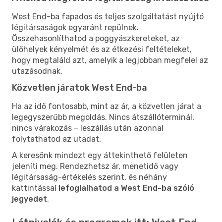
West End-ba fapados és teljes szolgáltatást nyújtó
légitársaságok egyaránt repülnek.
Összehasonlíthatod a poggyászkereteket, az
ülőhelyek kényelmét és az étkezési feltételeket,
hogy megtaláld azt, amelyik a legjobban megfelel az
utazásodnak.
Közvetlen járatok West End-ba
Ha az idő fontosabb, mint az ár, a közvetlen járat a
legegyszerűbb megoldás. Nincs átszállóterminál,
nincs várakozás – leszállás után azonnal
folytathatod az utadat.
A keresőnk mindezt egy áttekinthető felületen
jeleníti meg. Rendezhetsz ár, menetidő vagy
légitársaság-értékelés szerint, és néhány
kattintással
lefoglalhatod a West End-ba szóló
jegyedet
.