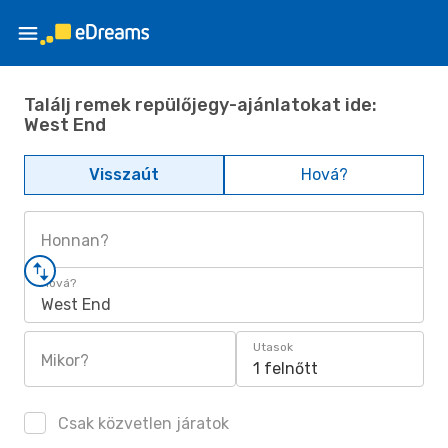
Találj remek repülőjegy-ajánlatokat ide:
West End
Visszaút
Hová?
Honnan?
Hová?
West End
Utasok
Mikor?
1 felnőtt
Csak közvetlen járatok