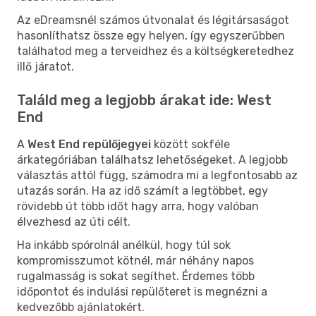
Az eDreamsnél számos útvonalat és légitársaságot
hasonlíthatsz össze egy helyen, így egyszerűbben
találhatod meg a terveidhez és a költségkeretedhez
illő járatot.
Találd meg a legjobb árakat ide: West
End
A
West End repülőjegyei
között sokféle
árkategóriában találhatsz lehetőségeket. A legjobb
választás attól függ, számodra mi a legfontosabb az
utazás során. Ha az idő számít a legtöbbet, egy
rövidebb út több időt hagy arra, hogy valóban
élvezhesd az úti célt.
Ha inkább spórolnál anélkül, hogy túl sok
kompromisszumot kötnél, már néhány napos
rugalmasság is sokat segíthet. Érdemes több
időpontot és indulási repülőteret is megnézni a
kedvezőbb ajánlatokért.