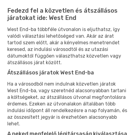
Fedezd fel a közvetlen és átszállásos
járatokat ide: West End
West End-ba többféle útvonalon is eljuthatsz, így
valódi választási lehetőséged van. Akár az árat
tartod szem előtt, akár a kényelmes menetrendet
keresed, az indulási városodtól és az utazási
dátumoktól függően választhatsz közvetlen vagy
átszállásos járat között.
Átszállásos járatok West End-ba
Ha a városodból nem indulnak közvetlen járatok
West End-ba, vagy szeretnéd alacsonyabban tartani
a költségeket, az átszállásos útvonal megfontolásra
érdemes. Ezeken az útvonalakon általában több
indulási időpont áll rendelkezésre a nap folyamán, és
az összesített jegyár is érezhetően alacsonyabb
lehet.
A neked megfelelő légitársaság kiválasztása