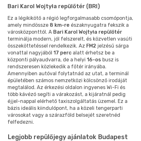
Bari Karol Wojtyła repülőtér (BRI)
Ez a légikikötő a régió legforgalmasabb csomópontja,
amely mindössze
8 km-re
északnyugatra fekszik a
városközponttól. A
Bari Karol Wojtyła repülőtér
terminálja modern, jól felszerelt, és közvetlen vasúti
összeköttetéssel rendelkezik. Az
FM2
jelzésű sárga
vonattal nagyjából
17 perc
alatt érhetsz be a
központi pályaudvarra, de a helyi
16-os
busz is
rendszeresen közlekedik a főtér irányába.
Amennyiben autóval folytatnád az utat, a terminál
épületében számos nemzetközi kölcsönző irodáját
megtalálod. Az érkezési oldalon ingyenes Wi-Fi és
több kávézó segíti a várakozást, a kijáratnál pedig
éjjel-nappal elérhető taxiszolgáltatás üzemel. Ez a
bázis ideális kiindulópont, ha a közeli tengerparti
városokat vagy a szárazföld belsejét szeretnéd
felfedezni.
Legjobb repülőjegy ajánlatok Budapest