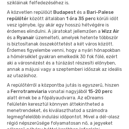
szikláinak felfedezéséhez is.
A közvetlen repülőút
Budapest
és a
Bari-Palese
repülőtér
között általában
1 óra 35 perc
körüli időt
vesz igénybe, így akár egy hosszú hétvégére is
érdemes elindulni. A járatokat jellemzően a
Wizz Air
és a
Ryanair
üzemelteti, amelyek hetente többször
is biztosítanak összeköttetést a két város között.
Érdemes figyelembe venni, hogy a nyári hónapokban
a hőmérséklet gyakran emelkedik 30 fok fölé, ezért
aki a városnézést és a túrázást részesíti előnyben,
annak a májusi vagy a szeptemberi időszak az ideális
az utazáshoz.
A repülőtérről a központba jutás is egyszerű, hiszen
a
Ferrotramviaria
vonatai nagyjából
15-20 perc
alatt érnek be a főpályaudvarra. Az eDreams
felületén keresztül könnyen áttekintheted a
menetrendeket, és kiválaszthatod a számodra
legmegfelelőbb indulási időpontot. Mivel a dél-olasz
régió népszerűsége folyamatosan nő, a jegyeket