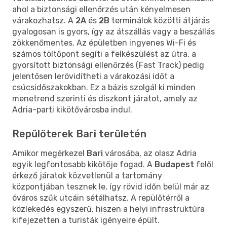
ahol a biztonsági ellenőrzés után kényelmesen
várakozhatsz. A
2A
és
2B
terminálok közötti átjárás
gyalogosan is gyors, így az átszállás vagy a beszállás
zökkenőmentes. Az épületben ingyenes Wi-Fi és
számos töltőpont segíti a felkészülést az útra, a
gyorsított biztonsági ellenőrzés (Fast Track) pedig
jelentősen lerövidítheti a várakozási időt a
csúcsidőszakokban. Ez a bázis szolgál ki minden
menetrend szerinti és diszkont járatot, amely az
Adria-parti kikötővárosba indul.
Repülőterek Bari területén
Amikor megérkezel
Bari
városába, az olasz Adria
egyik legfontosabb kikötője fogad. A
Budapest
felől
érkező járatok közvetlenül a tartomány
központjában tesznek le, így rövid időn belül már az
óváros szűk utcáin sétálhatsz. A repülőtérről a
közlekedés egyszerű, hiszen a helyi infrastruktúra
kifejezetten a turisták igényeire épült.