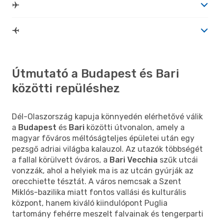
Útmutató a Budapest és Bari
közötti repüléshez
Dél-Olaszország kapuja könnyedén elérhetővé válik
a
Budapest
és
Bari
közötti útvonalon, amely a
magyar főváros méltóságteljes épületei után egy
pezsgő adriai világba kalauzol. Az utazók többségét
a fallal körülvett óváros, a
Bari Vecchia
szűk utcái
vonzzák, ahol a helyiek ma is az utcán gyúrják az
orecchiette tésztát. A város nemcsak a Szent
Miklós-bazilika miatt fontos vallási és kulturális
központ, hanem kiváló kiindulópont Puglia
tartomány fehérre meszelt falvainak és tengerparti