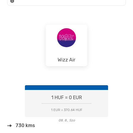
Wizz Air
1 HUF = 0 EUR
1 EUR = 370.64 HUF
08. 8., Szo
730 kms