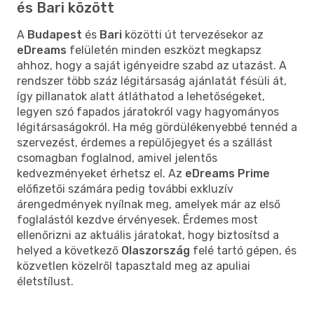
és Bari között
A
Budapest
és
Bari
közötti út tervezésekor az
eDreams
felületén minden eszközt megkapsz
ahhoz, hogy a saját igényeidre szabd az utazást. A
rendszer több száz légitársaság ajánlatát fésüli át,
így pillanatok alatt átláthatod a lehetőségeket,
legyen szó fapados járatokról vagy hagyományos
légitársaságokról. Ha még gördülékenyebbé tennéd a
szervezést, érdemes a repülőjegyet és a szállást
csomagban foglalnod, amivel jelentős
kedvezményeket érhetsz el. Az
eDreams Prime
előfizetői számára pedig további exkluzív
árengedmények nyílnak meg, amelyek már az első
foglalástól kezdve érvényesek. Érdemes most
ellenőrizni az aktuális járatokat, hogy biztosítsd a
helyed a következő
Olaszország
felé tartó gépen, és
közvetlen közelről tapasztald meg az apuliai
életstílust.