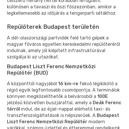
célszerű néhány héttel korábban lefoglalni,
különösen a tavaszi és őszi főszezonban, amikor a
legkellemesebb az időjárás a tengerparti sétákhoz.
Repülőterek Budapest területén
A dél-olaszországi partvidék felé tartó gépek a
magyar főváros egyetlen kereskedelmi repülőteréről
indulnak, amely jól kiépített infrastruktúrával
szolgálja ki az utazókat.
Budapest Liszt Ferenc Nemzetközi
Repülőtér (BUD)
A központtól nagyjából
16 km-re
fekvő légikikötő a
régió egyik legfontosabb csomópontja. A terminálok
könnyen megközelíthetők a belvárosból a
100E
jelzésű közvetlen buszjárattal, amely a
Deák Ferenc
térről
indul, de az éjjel-nappal elérhető taxi- és
transzferszolgáltatások is népszerűek. A
Budapest
Liszt Ferenc Nemzetközi Repülőtér
modern
várókkal, számos üzlettel és étteremmel rendelkezik,