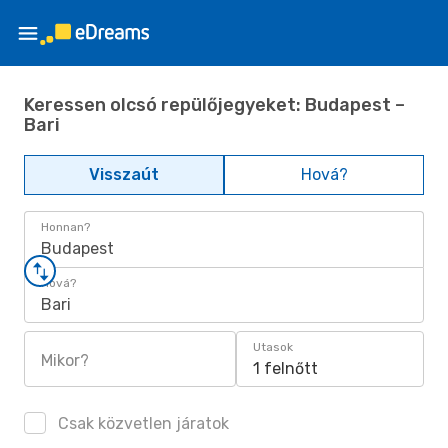
Keressen olcsó repülőjegyeket: Budapest –
Bari
Visszaút
Hová?
Honnan?
Budapest
Hová?
Bari
Utasok
Mikor?
1 felnőtt
Csak közvetlen járatok