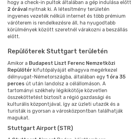
hogy a check-in pultok általában a gép indulása előtt
2 órával
nyitnak ki. A létesítmény területén
ingyenes vezeték nélküli internet és több prémium
váróterem is rendelkezésre áll, ha nyugodtabb
körülmények között szeretnél várakozni a beszállás
előtt.
Repülőterek Stuttgart területén
Amikor a
Budapest Liszt Ferenc Nemzetközi
Repülőtér
kifutópályáját elhagyva megérkezel
délnyugat-Németországba, általában egy
1 óra 35
perces
út után landolsz a célállomáson. A
tartományi székhely légikikötője közvetlen
összeköttetést biztosít a régió gazdasági és
kulturális központjával, így az üzleti utazók és a
turisták is gyorsan a városközpontban találhatják
magukat.
Stuttgart Airport (STR)