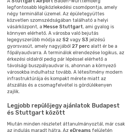
A
Stuttgart Airport
Baden-Württemberg
legfontosabb légiközlekedési csomópontja, amely
négy terminállal üzemel. Az épületegyüttes
közvetlen szomszédságában található a helyi
vásárközpont, a
Messe Stuttgart
, ami gyalog is
könnyen elérhető. A városba való bejutás
legegyszerűbb módja az
S2
vagy
S3
jelzésű
gyorsvasút, amely nagyjából
27 perc
alatt ér be a
főpályaudvarra. A terminálok elrendezése logikus, az
érkezési oldalról pedig pár lépéssel elérhető a
távolsági buszpályaudvar is, ahonnan a környező
városokba indulhatsz tovább. A létesítmény modern
infrastruktúrája és kompakt mérete miatt az
átszállás és a csomagfelvétel is gördülékenyen
zajlik.
Legjobb repülőjegy ajánlatok Budapest
és Stuttgart között
Miután minden részletet áttanulmányoztál, már csak
az indulás maradt hátra. Az
eDreams
felületén