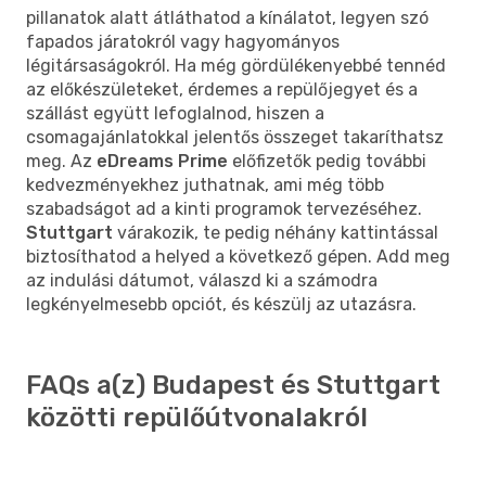
pillanatok alatt átláthatod a kínálatot, legyen szó
fapados járatokról vagy hagyományos
légitársaságokról. Ha még gördülékenyebbé tennéd
az előkészületeket, érdemes a repülőjegyet és a
szállást együtt lefoglalnod, hiszen a
csomagajánlatokkal jelentős összeget takaríthatsz
meg. Az
eDreams Prime
előfizetők pedig további
kedvezményekhez juthatnak, ami még több
szabadságot ad a kinti programok tervezéséhez.
Stuttgart
várakozik, te pedig néhány kattintással
biztosíthatod a helyed a következő gépen. Add meg
az indulási dátumot, válaszd ki a számodra
legkényelmesebb opciót, és készülj az utazásra.
FAQs a(z) Budapest és Stuttgart
közötti repülőútvonalakról