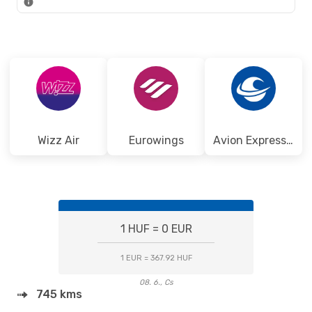
Wizz Air
Eurowings
Avion Express Malta
1 HUF = 0 EUR
1 EUR = 367.92 HUF
08. 6., Cs
745 kms