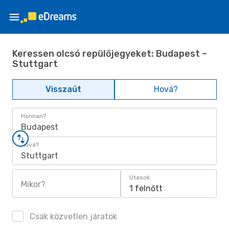
Keressen olcsó repülőjegyeket: Budapest –
Stuttgart
Visszaút
Hová?
Honnan?
Budapest
Hová?
Stuttgart
Utasok
Mikor?
1 felnőtt
Csak közvetlen járatok