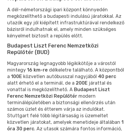
A dél-németországi ipari központ könnyedén
megközelíthető a budapesti indulású járatokkal. Az
utazók egy jól kiépített infrastruktúrával rendelkező
bázisról indulhatnak el, amely minden szükséges
kényelmet biztosít a repülés előtt.
Budapest Liszt Ferenc Nemzetközi
Repülőtér (BUD)
Magyarország legnagyobb légikikötője a várostól
mintegy
16 km-re
délkeletre található. A központból
a
100E
közvetlen autóbusszal nagyjából
40 perc
alatt érhető el a terminál, de a
200E
járattal és
vonattal is megközelíthető. A
Budapest Liszt
Ferenc Nemzetközi Repülőtér
modern
terminálépületében a biztonsági ellenőrzés után
számos üzlet és étterem várja az indulókat.
Stuttgart felé több légitársaság is üzemeltet
közvetlen járatokat, amelyek menetideje általában
1
óra 30 perc
. Az utasok számára fontos információ,