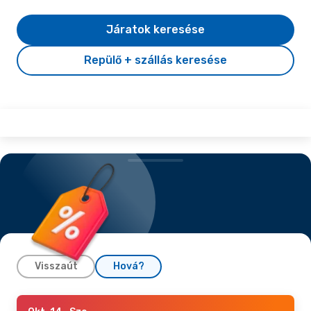
Járatok keresése
Repülő + szállás keresése
Visszaút
Hová?