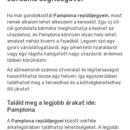
Ha már gondolkodtál
Pamplona repülőjegyein
, most
remek alkalom lehet elkezdeni a keresést. Egy új úti
cél gondolata bármikor meghozhatja a kedvet az
utazáshoz, és Pamplona könnyen olyan hely lehet,
amelyet nehéz kiverni a fejedből. Legyen szó egy
gyors városlátogatásról, egy pihentető nyaralásról
vagy egy régóta halogatott nagy utazásról, érdemes
időben körülnézni.
Az eDreamsnél számos útvonalat és légitársaságot
hasonlíthatsz össze egy helyen, így egyszerűbben
találhatod meg a terveidhez és a költségkeretedhez
illő járatot.
Találd meg a legjobb árakat ide:
Pamplona
A
Pamplona repülőjegyei
között sokféle
árkategóriában találhatsz lehetőségeket. A legjobb