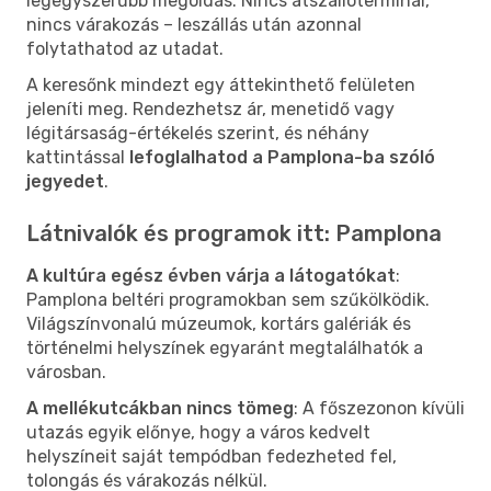
legegyszerűbb megoldás. Nincs átszállóterminál,
nincs várakozás – leszállás után azonnal
folytathatod az utadat.
A keresőnk mindezt egy áttekinthető felületen
jeleníti meg. Rendezhetsz ár, menetidő vagy
légitársaság-értékelés szerint, és néhány
kattintással
lefoglalhatod a Pamplona-ba szóló
jegyedet
.
Látnivalók és programok itt: Pamplona
A kultúra egész évben várja a látogatókat
:
Pamplona beltéri programokban sem szűkölködik.
Világszínvonalú múzeumok, kortárs galériák és
történelmi helyszínek egyaránt megtalálhatók a
városban.
A mellékutcákban nincs tömeg
: A főszezonon kívüli
utazás egyik előnye, hogy a város kedvelt
helyszíneit saját tempódban fedezheted fel,
tolongás és várakozás nélkül.