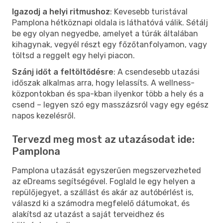
Igazodj a helyi ritmushoz
: Kevesebb turistával
Pamplona hétköznapi oldala is láthatóvá válik. Sétálj
be egy olyan negyedbe, amelyet a túrák általában
kihagynak, vegyél részt egy főzőtanfolyamon, vagy
töltsd a reggelt egy helyi piacon.
Szánj időt a feltöltődésre
: A csendesebb utazási
időszak alkalmas arra, hogy lelassíts. A wellness-
központokban és spa-kban ilyenkor több a hely és a
csend – legyen szó egy masszázsról vagy egy egész
napos kezelésről.
Tervezd meg most az utazásodat ide:
Pamplona
Pamplona utazását egyszerűen megszervezheted
az eDreams segítségével. Foglald le egy helyen a
repülőjegyet, a szállást és akár az autóbérlést is,
válaszd ki a számodra megfelelő dátumokat, és
alakítsd az utazást a saját terveidhez és