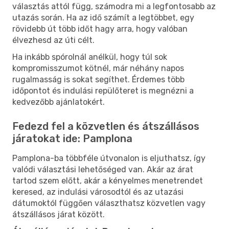
választás attól függ, számodra mi a legfontosabb az
utazás során. Ha az idő számít a legtöbbet, egy
rövidebb út több időt hagy arra, hogy valóban
élvezhesd az úti célt.
Ha inkább spórolnál anélkül, hogy túl sok
kompromisszumot kötnél, már néhány napos
rugalmasság is sokat segíthet. Érdemes több
időpontot és indulási repülőteret is megnézni a
kedvezőbb ajánlatokért.
Fedezd fel a közvetlen és átszállásos
járatokat ide: Pamplona
Pamplona-ba többféle útvonalon is eljuthatsz, így
valódi választási lehetőséged van. Akár az árat
tartod szem előtt, akár a kényelmes menetrendet
keresed, az indulási városodtól és az utazási
dátumoktól függően választhatsz közvetlen vagy
átszállásos járat között.