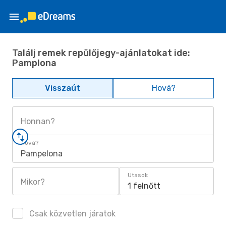
Találj remek repülőjegy-ajánlatokat ide:
Pamplona
Visszaút
Hová?
Honnan?
Hová?
Pampelona
Utasok
Mikor?
1 felnőtt
Csak közvetlen járatok