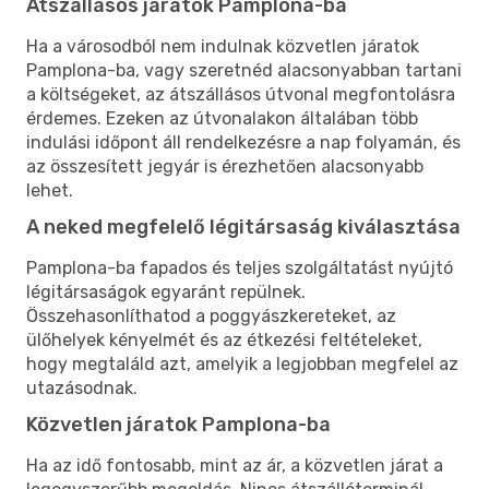
Átszállásos járatok Pamplona-ba
Ha a városodból nem indulnak közvetlen járatok
Pamplona-ba, vagy szeretnéd alacsonyabban tartani
a költségeket, az átszállásos útvonal megfontolásra
érdemes. Ezeken az útvonalakon általában több
indulási időpont áll rendelkezésre a nap folyamán, és
az összesített jegyár is érezhetően alacsonyabb
lehet.
A neked megfelelő légitársaság kiválasztása
Pamplona-ba fapados és teljes szolgáltatást nyújtó
légitársaságok egyaránt repülnek.
Összehasonlíthatod a poggyászkereteket, az
ülőhelyek kényelmét és az étkezési feltételeket,
hogy megtaláld azt, amelyik a legjobban megfelel az
utazásodnak.
Közvetlen járatok Pamplona-ba
Ha az idő fontosabb, mint az ár, a közvetlen járat a