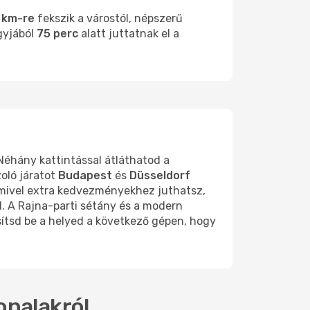
 km-re
fekszik a várostól, népszerű
gyjából
75 perc
alatt juttatnak el a
Néhány kattintással átláthatod a
oló járatot
Budapest
és
Düsseldorf
amivel extra kedvezményekhez juthatsz,
l. A Rajna-parti sétány és a modern
sítsd be a helyed a következő gépen, hogy
onalakról