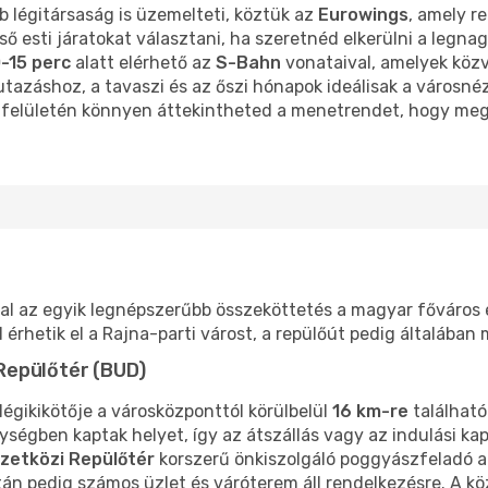
bb légitársaság is üzemelteti, köztük az
Eurowings
, amely r
ső esti járatokat választani, ha szeretnéd elkerülni a legn
0-15 perc
alatt elérhető az
S-Bahn
vonataival, amelyek közve
tazáshoz, a tavaszi és az őszi hónapok ideálisak a városné
s felületén könnyen áttekintheted a menetrendet, hogy me
al az egyik legnépszerűbb összeköttetés a magyar főváros 
 érhetik el a Rajna-parti várost, a repülőút pedig általába
Repülőtér (BUD)
égikikötője a városközponttól körülbelül
16 km-re
található
ségben kaptak helyet, így az átszállás vagy az indulási ka
zetközi Repülőtér
korszerű önkiszolgáló poggyászfeladó a
után pedig számos üzlet és váróterem áll rendelkezésre. A k