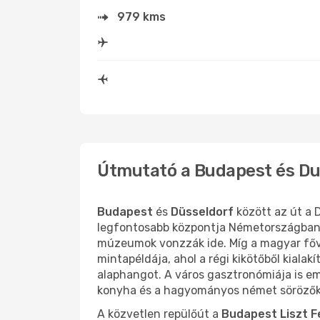
979 kms
Útmutató a Budapest és Du
Budapest
és
Düsseldorf
között az út a 
legfontosabb központja Németországban. A
múzeumok vonzzák ide. Míg a magyar fővá
mintapéldája, ahol a régi kikötőből kialakí
alaphangot. A város gasztronómiája is eml
konyha és a hagyományos német sörözők 
A közvetlen repülőút a
Budapest Liszt F