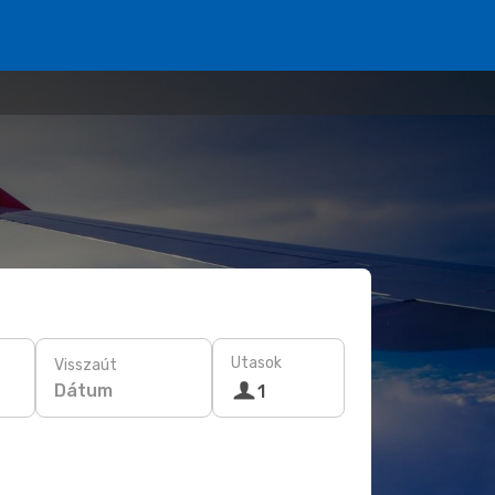
Utasok
Visszaút
Dátum
1