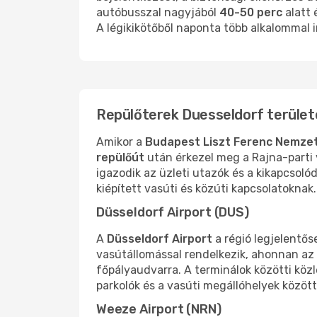
autóbusszal nagyjából
40-50 perc
alatt 
A légikikötőből naponta több alkalommal 
Repülőterek Duesseldorf terület
Amikor a
Budapest Liszt Ferenc Nemzet
repülőút
után érkezel meg a Rajna-parti 
igazodik az üzleti utazók és a kikapcsoló
kiépített vasúti és közúti kapcsolatoknak.
Düsseldorf Airport (DUS)
A
Düsseldorf Airport
a régió legjelentő
vasútállomással rendelkezik, ahonnan az
főpályaudvarra. A terminálok közötti k
parkolók és a vasúti megállóhelyek között
Weeze Airport (NRN)