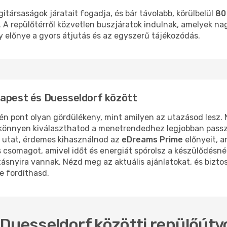
itársaságok járatait fogadja, és bár távolabb, körülbelül
80
 A repülőtérről közvetlen buszjáratok indulnak, amelyek na
 előnye a gyors átjutás és az egyszerű tájékozódás.
dapest és Duesseldorf között
én pont olyan gördülékeny, mint amilyen az utazásod lesz. 
y könnyen kiválaszthatod a menetrendedhez legjobban passz
 utat, érdemes kihasználnod az
eDreams Prime
előnyeit, 
s csomagot, amivel időt és energiát spórolsz a készülődésné
snyira vannak. Nézd meg az aktuális ajánlatokat, és bizto
e fordíthasd.
Duesseldorf közötti repülőútv