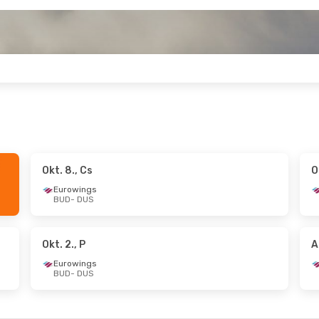
Okt. 8., Cs
O
 Cs
- Szept. 6., V
Okt. 8., Cs
- Okt. 13., K
Eurowings
BUD
- DUS
s
Eurowings
S
BUD
- DUS
s
Eurowings
D
DUS
- BUD
Okt. 2., P
A
Eurowings
BUD
- DUS
, K
- Szept. 22., K
Aug. 19., Sze
- Aug. 24.
s
Eurowings
S
BUD
- DUS
s
Eurowings