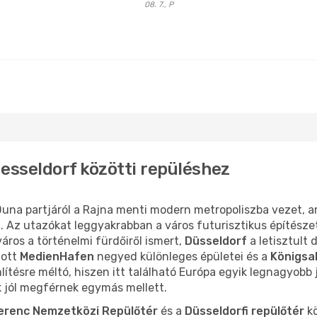
08. 7., P
esseldorf közötti repüléshez
Duna partjáról a Rajna menti modern metropoliszba vezet, a
z utazókat leggyakrabban a város futurisztikus építészete
ros a történelmi fürdőiről ismert,
Düsseldorf
a letisztult 
tott
MedienHafen
negyed különleges épületei és a
Königsa
ítésre méltó, hiszen itt található Európa egyik legnagyobb 
jól megférnek egymás mellett.
erenc Nemzetközi Repülőtér
és a
Düsseldorfi repülőtér
kö