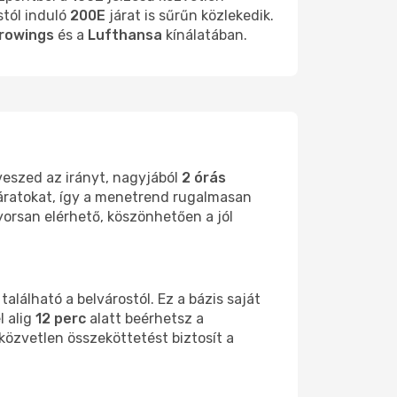
tól induló
200E
járat is sűrűn közlekedik.
rowings
és a
Lufthansa
kínálatában.
veszed az irányt, nagyjából
2 órás
járatokat, így a menetrend rugalmasan
yorsan elérhető, köszönhetően a jól
található a belvárostól. Ez a bázis saját
l alig
12 perc
alatt beérhetsz a
 közvetlen összeköttetést biztosít a