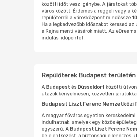
közötti időt vesz igénybe. A járatokat tö
város között. Érdemes a reggeli vagy a ké
repülőtérről a városközpont mindössze
1
Ha a legkedvezőbb időszakot keresed az u
a Rajna menti vásárok miatt. Az eDream
indulási időpontot.
Repülőterek Budapest területén
A
Budapest
és
Düsseldorf
közötti útvon
utazók kényelmesen, közvetlen járatokkal
Budapest Liszt Ferenc Nemzetközi 
A magyar főváros egyetlen kereskedelmi l
indulhatnak, amelyek egy közös épületegy
egyszerű. A
Budapest Liszt Ferenc Nem
bejelentkezést, a biztonsági ellenőrzés 