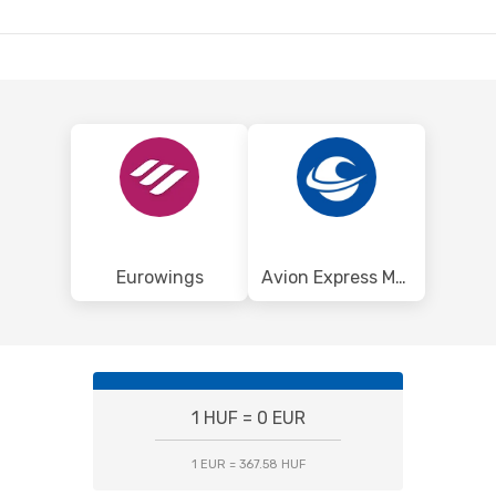
D
DUS
- BUD
Eurowings
Avion Express Malta
1 HUF = 0 EUR
1 EUR = 367.58 HUF