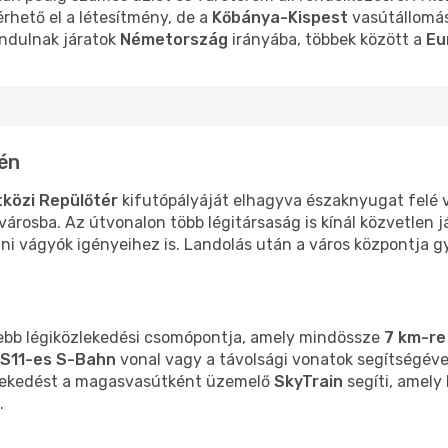
érhető el a létesítmény, de a
Kőbánya-Kispest
vasútállomás
indulnak járatok
Németország
irányába, többek között a
Eu
én
közi Repülőtér
kifutópályáját elhagyva északnyugat felé 
városba. Az útvonalon több légitársaság is kínál közvetlen 
dni vágyók igényeihez is. Landolás után a város központja g
sebb légiközlekedési csomópontja, amely mindössze
7 km-re
S11-es S-Bahn
vonal vagy a távolsági vonatok segítségéve
özlekedést a magasvasútként üzemelő
SkyTrain
segíti, amely
.