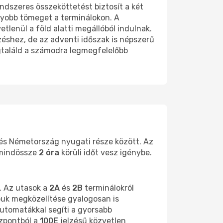
endszeres összeköttetést biztosít a két
agyobb tömeget a terminálokon. A
tlenül a föld alatti megállóból indulnak.
zéshez, de az adventi időszak is népszerű
gtaláld a számodra legmegfelelőbb
és Németország nyugati része között. Az
n mindössze
2 óra
körüli időt vesz igénybe.
. Az utasok a
2A
és
2B
terminálokról
puk megközelítése gyalogosan is
utomatákkal segíti a gyorsabb
özpontból a
100E
jelzésű közvetlen