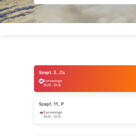
Szept. 3., Cs
Szept. 10., Cs
- Szept. 13., V
Szept. 3.,
Eurowings
BUD
- DUS
Wizz Air Malta
1
Eurowing
BUD
- DUS
BUD
- DU
Eurowings
Eurowing
DUS
- BUD
DUS
- BU
Szept. 11., P
Eurowings
BUD
- DUS
Okt. 15., Cs
- Okt. 19., H
Szept. 22.
Eurowings
Eurowing
BUD
- DUS
BUD
- DU
Eurowings
Eurowing