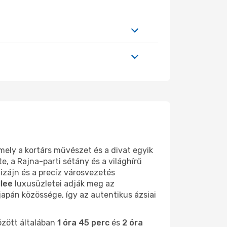
mely a kortárs művészet és a divat egyik
, a Rajna-parti sétány és a világhírű
dizájn és a precíz városvezetés
llee
luxusüzletei adják meg az
japán közössége, így az autentikus ázsiai
zött általában
1 óra 45 perc
és
2 óra