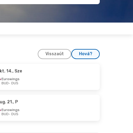
Visszaút
Hová?
kt. 14., Sze
Eurowings
BUD
- DUS
ug. 21., P
Eurowings
BUD
- DUS
, H