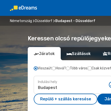
Németország
Düsseldorf
Budapest - Düsseldorf
Keressen olcsó repülőjegyeke
Járatok
Szállások
R
Visszaút
Hová?
Több város
Csak közvet
Indulási hely
Repülő + szállás keresése
Já