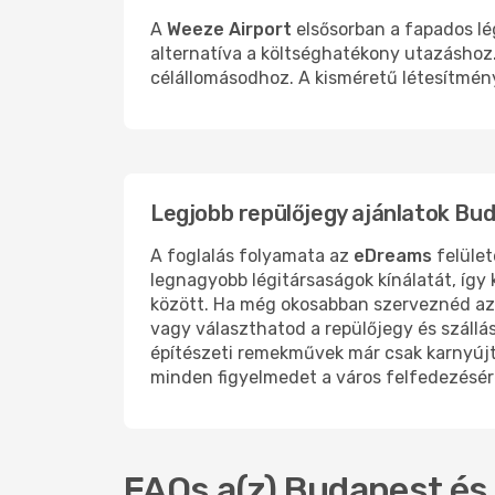
A
Weeze Airport
elsősorban a fapados lég
alternatíva a költséghatékony utazáshoz.
célállomásodhoz. A kisméretű létesítmény
Legjobb repülőjegy ajánlatok Bu
A foglalás folyamata az
eDreams
felület
legnagyobb légitársaságok kínálatát, íg
között. Ha még okosabban szerveznéd az
vagy választhatod a repülőjegy és szállá
építészeti remekművek már csak karnyújtá
minden figyelmedet a város felfedezésér
FAQs a(z) Budapest és 