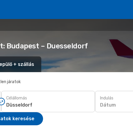
t: Budapest – Duesseldorf
epülő + szállás
len járatok
Célállomás
Indulás
Dátum
ratok keresése