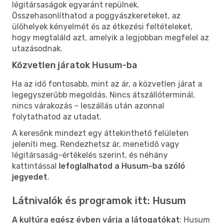
légitársaságok egyaránt repülnek.
Összehasonlíthatod a poggyászkereteket, az
ülőhelyek kényelmét és az étkezési feltételeket,
hogy megtaláld azt, amelyik a legjobban megfelel az
utazásodnak.
Közvetlen járatok Husum-ba
Ha az idő fontosabb, mint az ár, a közvetlen járat a
legegyszerűbb megoldás. Nincs átszállóterminál,
nincs várakozás – leszállás után azonnal
folytathatod az utadat.
A keresőnk mindezt egy áttekinthető felületen
jeleníti meg. Rendezhetsz ár, menetidő vagy
légitársaság-értékelés szerint, és néhány
kattintással
lefoglalhatod a Husum-ba szóló
jegyedet
.
Látnivalók és programok itt: Husum
A kultúra egész évben várja a látogatókat
: Husum