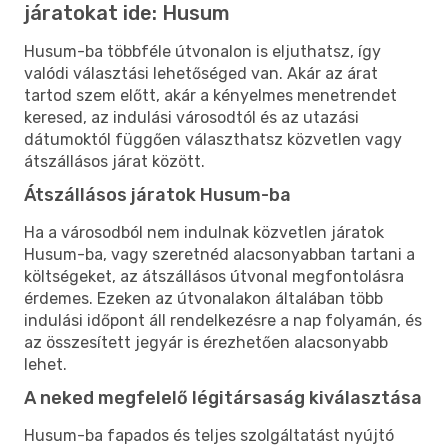
járatokat ide: Husum
Husum-ba többféle útvonalon is eljuthatsz, így
valódi választási lehetőséged van. Akár az árat
tartod szem előtt, akár a kényelmes menetrendet
keresed, az indulási városodtól és az utazási
dátumoktól függően választhatsz közvetlen vagy
átszállásos járat között.
Átszállásos járatok Husum-ba
Ha a városodból nem indulnak közvetlen járatok
Husum-ba, vagy szeretnéd alacsonyabban tartani a
költségeket, az átszállásos útvonal megfontolásra
érdemes. Ezeken az útvonalakon általában több
indulási időpont áll rendelkezésre a nap folyamán, és
az összesített jegyár is érezhetően alacsonyabb
lehet.
A neked megfelelő légitársaság kiválasztása
Husum-ba fapados és teljes szolgáltatást nyújtó