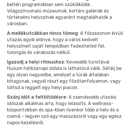
beltéri programokban sem szűkölködik.
Világszínvonalú múzeumok, kortárs galériák és
történelmi helyszínek egyaránt megtalálhatók a
városban.
A mellékutcákban nincs tömeg
: A főszezonon kívüli
utazás egyik előnye, hogy a város kedvelt
helyszíneit saját tempódban fedezheted fel,
tolongás és várakozás nélkül.
Igazodj a helyi ritmushoz
: Kevesebb turistával
Husum hétköznapi oldala is láthatóvá válik. Sétálj be
egy olyan negyedbe, amelyet a túrák általában
kihagynak, vegyél részt egy főzőtanfolyamon, vagy
töltsd a reggelt egy helyi piacon.
Szánj időt a feltöltődésre
: A csendesebb utazási
időszak alkalmas arra, hogy lelassíts. A wellness-
központokban és spa-kban ilyenkor több a hely és a
csend – legyen szó egy masszázsról vagy egy egész
napos kezelésről.