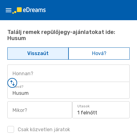
Találj remek repülőjegy-ajánlatokat ide:
Husum
Visszaút
Hová?
Honnan?
Hová?
Husum
Utasok
Mikor?
1 felnőtt
Csak közvetlen járatok