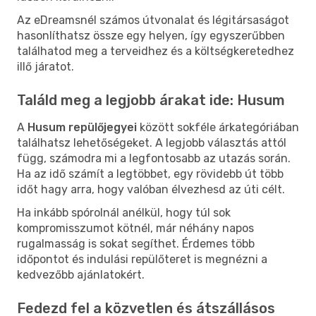
Az eDreamsnél számos útvonalat és légitársaságot
hasonlíthatsz össze egy helyen, így egyszerűbben
találhatod meg a terveidhez és a költségkeretedhez
illő járatot.
Találd meg a legjobb árakat ide: Husum
A
Husum repülőjegyei
között sokféle árkategóriában
találhatsz lehetőségeket. A legjobb választás attól
függ, számodra mi a legfontosabb az utazás során.
Ha az idő számít a legtöbbet, egy rövidebb út több
időt hagy arra, hogy valóban élvezhesd az úti célt.
Ha inkább spórolnál anélkül, hogy túl sok
kompromisszumot kötnél, már néhány napos
rugalmasság is sokat segíthet. Érdemes több
időpontot és indulási repülőteret is megnézni a
kedvezőbb ajánlatokért.
Fedezd fel a közvetlen és átszállásos