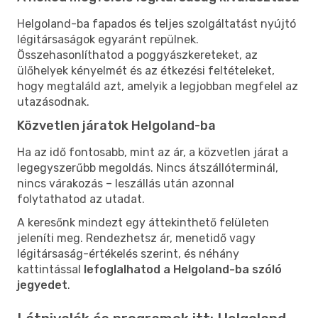
Helgoland-ba fapados és teljes szolgáltatást nyújtó
légitársaságok egyaránt repülnek.
Összehasonlíthatod a poggyászkereteket, az
ülőhelyek kényelmét és az étkezési feltételeket,
hogy megtaláld azt, amelyik a legjobban megfelel az
utazásodnak.
Közvetlen járatok Helgoland-ba
Ha az idő fontosabb, mint az ár, a közvetlen járat a
legegyszerűbb megoldás. Nincs átszállóterminál,
nincs várakozás – leszállás után azonnal
folytathatod az utadat.
A keresőnk mindezt egy áttekinthető felületen
jeleníti meg. Rendezhetsz ár, menetidő vagy
légitársaság-értékelés szerint, és néhány
kattintással
lefoglalhatod a Helgoland-ba szóló
jegyedet
.