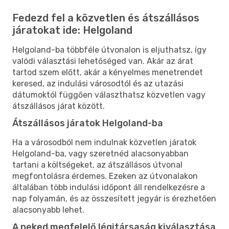
Fedezd fel a közvetlen és átszállásos
járatokat ide: Helgoland
Helgoland-ba többféle útvonalon is eljuthatsz, így
valódi választási lehetőséged van. Akár az árat
tartod szem előtt, akár a kényelmes menetrendet
keresed, az indulási városodtól és az utazási
dátumoktól függően választhatsz közvetlen vagy
átszállásos járat között.
Átszállásos járatok Helgoland-ba
Ha a városodból nem indulnak közvetlen járatok
Helgoland-ba, vagy szeretnéd alacsonyabban
tartani a költségeket, az átszállásos útvonal
megfontolásra érdemes. Ezeken az útvonalakon
általában több indulási időpont áll rendelkezésre a
nap folyamán, és az összesített jegyár is érezhetően
alacsonyabb lehet.
A neked megfelelő légitársaság kiválasztása