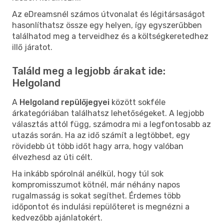
Az eDreamsnél számos útvonalat és légitársaságot
hasonlíthatsz össze egy helyen, így egyszerűbben
találhatod meg a terveidhez és a költségkeretedhez
illő járatot.
Találd meg a legjobb árakat ide:
Helgoland
A
Helgoland repülőjegyei
között sokféle
árkategóriában találhatsz lehetőségeket. A legjobb
választás attól függ, számodra mi a legfontosabb az
utazás során. Ha az idő számít a legtöbbet, egy
rövidebb út több időt hagy arra, hogy valóban
élvezhesd az úti célt.
Ha inkább spórolnál anélkül, hogy túl sok
kompromisszumot kötnél, már néhány napos
rugalmasság is sokat segíthet. Érdemes több
időpontot és indulási repülőteret is megnézni a
kedvezőbb ajánlatokért.