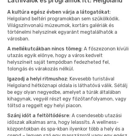
Látnivalók és programok itt: Helgoland
A kultúra egész évben várja a látogatókat
:
Helgoland beltéri programokban sem szűkölködik.
Világszínvonalú múzeumok, kortárs galériák és
történelmi helyszínek egyaránt megtalálhatók a
városban.
A mellékutcákban nincs tömeg
: A főszezonon kívüli
utazás egyik előnye, hogy a város kedvelt
helyszíneit saját tempódban fedezheted fel,
tolongás és várakozás nélkül.
Igazodj a helyi ritmushoz
: Kevesebb turistával
Helgoland hétköznapi oldala is láthatóvá válik. Sétálj
be egy olyan negyedbe, amelyet a túrák általában
kihagynak, vegyél részt egy főzőtanfolyamon, vagy
töltsd a reggelt egy helyi piacon.
Szánj időt a feltöltődésre
: A csendesebb utazási
időszak alkalmas arra, hogy lelassíts. A wellness-
központokban és spa-kban ilyenkor több a hely és a
csend – legyen szó egy masszázsról vagy egy egész