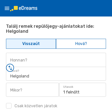
Találj remek repülőjegy-ajánlatokat ide:
Helgoland
Visszaút
Hová?
Honnan?
Hová?
Helgoland
Utasok
Mikor?
1 felnőtt
Csak közvetlen járatok