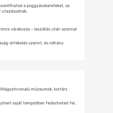
asonlíthatod a poggyászkereteket, az
az utazásodnak.
 nincs várakozás – leszállás után azonnal
aság-értékelés szerint, és néhány
. Világszínvonalú múzeumok, kortárs
yszíneit saját tempódban fedezheted fel,