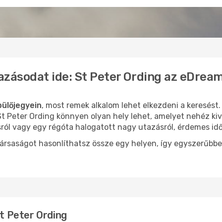
azásodat ide: St Peter Ording az eDrea
pülőjegyein
, most remek alkalom lehet elkezdeni a keresést.
 Peter Ording könnyen olyan hely lehet, amelyet nehéz kiv
sról vagy egy régóta halogatott nagy utazásról, érdemes id
ársaságot hasonlíthatsz össze egy helyen, így egyszerűbbe
St Peter Ording