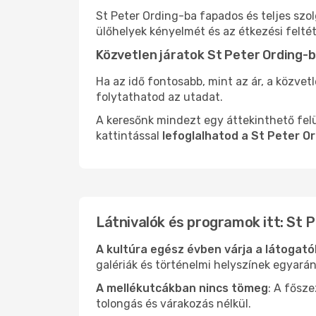
St Peter Ording-ba fapados és teljes szo
ülőhelyek kényelmét és az étkezési felté
Közvetlen járatok St Peter Ording-
Ha az idő fontosabb, mint az ár, a közvet
folytathatod az utadat.
A keresőnk mindezt egy áttekinthető felü
kattintással
lefoglalhatod a St Peter O
Látnivalók és programok itt: St 
A kultúra egész évben várja a látogat
galériák és történelmi helyszínek egyará
A mellékutcákban nincs tömeg
: A fősz
tolongás és várakozás nélkül.