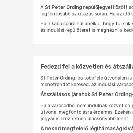
A
St Peter Ording repülőjegyei
között so
legfontosabb az utazás során. Ha az idő s
Ha inkább spórolnál anélkül, hogy túl s
és indulási repülőteret is megnézni a ked
Fedezd fel a közvetlen és átszáll
St Peter Ording-ba többféle útvonalon is 
menetrendet keresed, az indulási városod
Átszállásos járatok St Peter Ording
Ha a városodból nem indulnak közvetlen j
útvonal megfontolásra érdemes. Ezeken az
jegyár is érezhetően alacsonyabb lehet.
A neked megfelelő légitársaság kiv