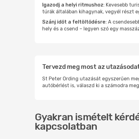
Igazodj a helyi ritmushoz
: Kevesebb turi
túrák általában kihagynak, vegyél részt 
Szánj időt a feltöltődésre
: A csendesebb
hely és a csend – legyen szó egy masszáz
Tervezd meg most az utazásodat 
St Peter Ording utazását egyszerűen megs
autóbérlést is, válaszd ki a számodra meg
Gyakran ismételt kérdés
kapcsolatban