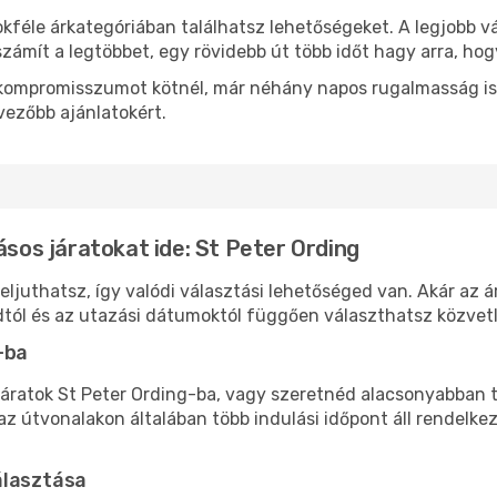
kféle árkategóriában találhatsz lehetőségeket. A legjobb v
zámít a legtöbbet, egy rövidebb út több időt hagy arra, hog
ok kompromisszumot kötnél, már néhány napos rugalmasság is
vezőbb ajánlatokért.
ásos járatokat ide: St Peter Ording
eljuthatsz, így valódi választási lehetőséged van. Akár az á
tól és az utazási dátumoktól függően választhatsz közvetle
-ba
áratok St Peter Ording-ba, vagy szeretnéd alacsonyabban ta
 útvonalakon általában több indulási időpont áll rendelkez
álasztása