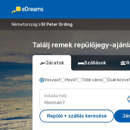
Németország
St Peter Ording
Találj remek repülőjegy-ajánl
Járatok
Szállások
R
Visszaút
Hová?
Több város
Csak közvet
Indulási hely
Repülő + szállás keresése
Já