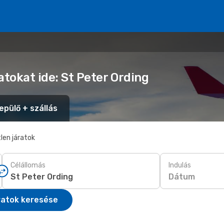
atokat ide: St Peter Ording
epülő + szállás
len járatok
Célállomás
Indulás
Dátum
ratok keresése