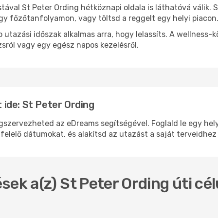
stával St Peter Ording hétköznapi oldala is láthatóvá válik.
egy főzőtanfolyamon, vagy töltsd a reggelt egy helyi piacon
 utazási időszak alkalmas arra, hogy lelassíts. A wellness-
sról vagy egy egész napos kezelésről.
ide: St Peter Ording
zervezheted az eDreams segítségével. Foglald le egy helyen
felelő dátumokat, és alakítsd az utazást a saját terveidhez
ek a(z) St Peter Ording úti cél