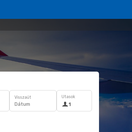
Utasok
Visszaút
Dátum
1