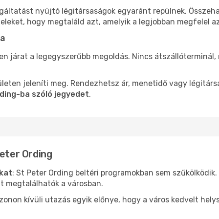
lgáltatást nyújtó légitársaságok egyaránt repülnek. Összeh
teleket, hogy megtaláld azt, amelyik a legjobban megfelel 
ba
len járat a legegyszerűbb megoldás. Nincs átszállóterminál,
leten jeleníti meg. Rendezhetsz ár, menetidő vagy légitárs
rding-ba szóló jegyedet
.
Peter Ording
ókat
: St Peter Ording beltéri programokban sem szűkölködik
nt megtalálhatók a városban.
ezonon kívüli utazás egyik előnye, hogy a város kedvelt hel