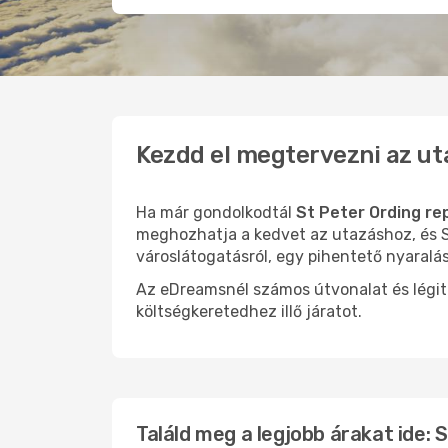
Kezdd el megtervezni az ut
Ha már gondolkodtál
St Peter Ording re
meghozhatja a kedvet az utazáshoz, és St
városlátogatásról, egy pihentető nyaralá
Az eDreamsnél számos útvonalat és légit
költségkeretedhez illő járatot.
Találd meg a legjobb árakat ide: 